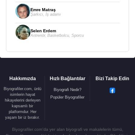
Emre Matraş
Şarkıcı
,
İş adamı
Selen Erdem
Antrenör
,
Basketbolcu
,
Sporcu
Hakkımızda
Hızlı Bağlantılar
Bizi Takip Edin
Biyografiler.com, ünlü
Biyografi Nedir?
isimlerin hayat
Popüler Biyografiler
hikayelerini derleyen
kapsamlı bir
platformdur. Her
yaşam bir iz bırakır.
Biyografiler.com'da yer alan biyografi ve makalelerin tümü,