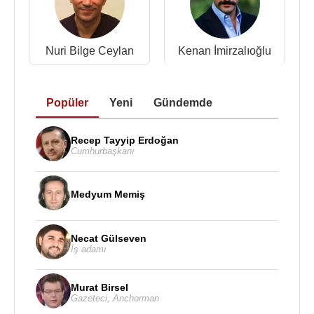
Kurgu :
2014 - Kümes (Kurgu) (Sinema Filmi)
Nuri Bilge Ceylan
Kenan İmirzalıoğlu
Kaynak:Biyografiler.com
Popüler
Yeni
Gündemde
Recep Tayyip Erdoğan
Cumhurbaşkanı
Medyum Memiş
Necat Gülseven
İş adamı
Murat Birsel
Gazeteci
,
Anchorman