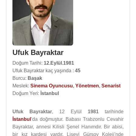
Ufuk Bayraktar
Doğum Tarihi:
12.Eylül.1981
Ufuk Bayraktar kaç yaşında :
45
Burcu:
Başak
Meslek:
Sinema Oyuncusu
,
Yönetmen
,
Senarist
Doğum Yeri:
İstanbul
Ufuk Bayraktar
, 12 Eylül
1981
tarihinde
İstanbul
’da doğmuştur. Babası Trabzonlu Cevahir
Bayraktar, annesi Kilisli Şenel Hanımdır. Bir abisi,
bir kız kardeşi vardır. Liseyi Gürsoy Koleji'nde