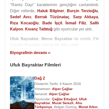
"Ramiz Dayı" karakterinin gençliğini canlandırdı.
Diğer rollerde,
Haluk Bilginer
,
Burçin Terzioğlu
,
Sedef Avcı
,
Berrak Tüzünataç
,
Sarp Akkaya
,
Rıza Kocaoğlu
,
Bade İşçil
,
İsmail Filiz
,
Salih
Kalyon
,
Kıvanç Tatlıtuğ
gibi oyuncular yer aldı.
Ufuk Bayraktar
,
Merve Bayraktar
ile evlidir. Efe
Cevahir Bayraktar adında bir oğlu vardır.
Biyografinin devamı ››
2012
yılında senaryosu
Turgut Özakman
tarafından yazılan,
Şevket Çoruh
,
Barış Çakmak
,
Ufuk Bayraktar Filmleri
Serkan Ercan
,
Bülent Alkış
,
Rıza Akın
,
İlker
Kızmaz
gibi oyuncuların rol aldığı “
Çanakkale
Dağ 2
1915
” adlı filmde
Seyit Onbaşı
rolünü oynamıştır.
Gösterim Tarihi: 4 Kasım 2016
[2015]]] yılında
TRT1
’de yayınlanan “Milat” dizide
Yönetmen:
Alper Çağlar
Senarist:
Alper Çağlar
İstihbarata Karşı Koyma Başkanlığı'nın başındaki
Oyuncular:
Çağlar Ertuğrul
,
Ufuk
Müsteşar Yardımcısı rolünü
Demir Karahan
Bayraktar
,
Murat Serezli
,
Ahu
oynarken,
Mustafa Uğurlu
Türkpençe
,
Atılgan Gümüş
kötü adam karakteri
,
Murat Arkın
,