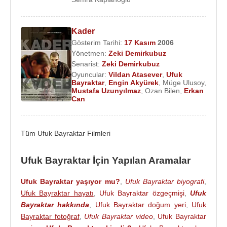
Ödülleri:
2015 - 52. Uluslararası Altın Portakal Film Festivali
Kader
- Altın Portakal Ulusal İzleyici Ödülü (Kümes)
Gösterim Tarihi:
17 Kasım
2006
2015 - 3. Uluslararası Antakya Altın Defne Film
Yönetmen:
Zeki Demirkubuz
Senarist:
Zeki Demirkubuz
Festivali - Ulusal En İyi Film Ödülü (Kümes)
Oyuncular:
Vildan Atasever
,
Ufuk
2015 - 3. Uluslararası Antakya Altın Defne Film
Bayraktar
,
Engin Akyürek
,
Müge Ulusoy
,
Festivali - Ulusal En İyi Senaryo Ödülü (Kümes)
Mustafa Uzunyılmaz
,
Ozan Bilen
,
Erkan
Can
2007 - 26.İstanbul Film Festivali - En İyi Erkek
Oyuncu (Kader)
2006 - 43.Antalya Film Şenliği - Behlül Dal Genç
Tüm Ufuk Bayraktar Filmleri
Yetenek Özel Ödülü (Kader)
Ufuk Bayraktar İçin Yapılan Aramalar
Filmleri ve Dizileri :
Yönetmen :
Ufuk Bayraktar yaşıyor mu?
,
Ufuk Bayraktar biyografi
,
2014 - The Coop (Kümes)(Sinema Filmi)
Ufuk Bayraktar hayatı
,
Ufuk Bayraktar özgeçmişi
,
Ufuk
Bayraktar hakkında
,
Ufuk Bayraktar doğum yeri
,
Ufuk
Senaryo :
Bayraktar fotoğraf
,
Ufuk Bayraktar video
,
Ufuk Bayraktar
2014 - The Coop (Kümes)(Sinema Filmi)