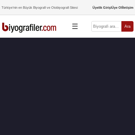
Türkiye’nin en Büyük Biyografi ve Otobiyografi Sitesi
Üyelik Girişi
Üye Ol
İletişim
☰
Ara