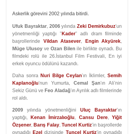
Askerlik görevini 2002 yılında bitirdi.
Ufuk Bayraktar
,
2006
yılında
Zeki Demirkubuz
'un
yönetmenliği yaptığı "
Kader
" adlı dram filminde
başrollerinde
Vildan Atasever
,
Engin Akyürek
,
Müge Ulusoy
ve
Ozan Bilen
ile birlikte oynadı. Bu
filmdeki rolü ile 26.İstanbul Film Festivali, En iyi
erkek oyuncu ödülünü kazandı.
Daha sonra
Nuri Bilge Ceylan
'ın İklimler,
Semih
Kaplanoğlu
'nun Yumurta,
Cemal Şan
'ın Ali'nin
Sekiz Günü ve
Feo Aladağ
'ın Ayrılık adlı filmlerinde
rol aldı.
2009
yılında yönetmenliğini
Uluç Bayraktar
’ın
yaptığı,
Kenan İmirzalıoğlu
,
Cansu Dere
,
Yiğit
Özşener
,
Barış Falay
,
Tuncel Kurtiz
'in başrollerde
oynadığı
Ezel
dizisinde
Tuncel Kurtiz
'in oynadığı