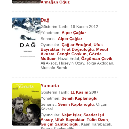
Armağan Oğuz
Asaf Demirci’yi canlandırdı. Diğer rollerde
Ufuk
Bayraktar
,
Burcu Kara
,
İlhan Şeşen
,
İsmail Filiz
ile beraber rol aldı.
Dağ
Gösterim Tarihi: 16 Kasım 2012
2015
yılında başrolünü
Hasibe Eren
ve
Selen
Yönetmen:
Alper Çağlar
Domaç
ile payşaltığı “
Kümes
” adlı filmin
Senarist:
Alper Çağlar
Oyuncular:
Çağlar Ertuğrul
,
Ufuk
senaryosunu yazdı ve kendisi yönetmenliğini yaptı.
Bayraktar
,
Fırat Doğruloğlu
,
Mesut
Akusta
,
Cengiz Coşkun
,
Gözde
2016
yılında senaryosu ve yönetmenliği
Alper
Mutluer
,
Hazal Erdal
,
Özgürcan Çevik
,
Ali Aksöz
,
Hüseyin Özay
,
Tolga Akdoğan
,
Çağlar
'dan olan "
Dağ 2
" adlı sinema filminde
Mustafa Barak
Çağlar Ertuğrul
,
Ufuk Bayraktar
,
Ahu
Türkpençe
,
Murat Serezli
,
Emir Benderlioğlu
,
Murat Arkın
birlikte rol aldılar.
Yumurta
Gösterim Tarihi:
11 Kasım
2007
2007 yılında baba yadigarı olan ruhsatsız silahla bir
Yönetmen:
Semih Kaplanoglu
kavgaya karıştıktan sonra, ruhsatsız silah
Senarist:
Semih Kaplanoglu
,
Orçun
Köksal
bulundurduğu için kesinleşen cezası nedeniyle 6
Oyuncular:
Nejat İşler
,
Saadet Işıl
ay 17 gün hapis cezasını çektikten sonra 3 Mart
Aksoy
,
Ufuk Bayraktar
,
Tülin Özen
,
Gülçin Santircioğlu
,
Kaan Karabacak
,
2019
tarihinde tahliye oldu.
Semra Kaplanoğlu