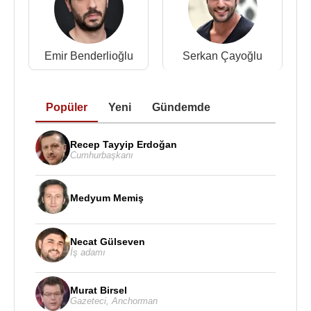
1998 - Güzel Günler (TV Dizisi)
1996 - Gurbetçiler (TV Dizisi)
Emir Benderlioğlu
Serkan Çayoğlu
Kaynak:Biyografiler.com
Popüler
Yeni
Gündemde
Recep Tayyip Erdoğan
Cumhurbaşkanı
Medyum Memiş
Necat Gülseven
İş adamı
Murat Birsel
Gazeteci
,
Anchorman