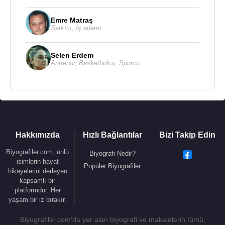
Emre Matraş
Şarkıcı
,
İş adamı
Selen Erdem
Antrenör
,
Basketbolcu
,
Sporcu
Hakkımızda
Hızlı Bağlantılar
Bizi Takip Edin
Biyografiler.com, ünlü
Biyografi Nedir?
isimlerin hayat
Popüler Biyografiler
hikayelerini derleyen
kapsamlı bir
platformdur. Her
yaşam bir iz bırakır.
Biyografiler.com'da yer alan biyografi ve makalelerin tümü,