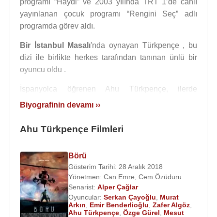
programı “Haydi” ve 2003 yılında TRT 1’de canlı
yayınlanan çocuk programı “Rengini Seç” adlı
programda görev aldı.
Bir İstanbul Masalı
'nda oynayan Türkpençe , bu
dizi ile birlikte herkes tarafından tanınan ünlü bir
oyuncu oldu .
İspanyolca öğrenen Ahu Türkpençe, ilerde
İspanya
’ya,
İtalya
’ya gitmek istiyor. Tango dersleri
Biyografinin devamı ››
alıyor. Evlenmeyi düşünmüyor ama bir sevgilisi var.
Ahu Türkpençe Filmleri
2016
yılında senaryosu ve yönetmenliği
Alper
Çağlar
'dan olan "
Dağ 2
" adlı sinema filminde
Börü
Çağlar Ertuğrul
,
Ufuk Bayraktar
,
Ahu
Gösterim Tarihi: 28 Aralık 2018
Türkpençe
,
Murat Serezli
,
Emir Benderlioğlu
,
Yönetmen:
Can Emre
,
Cem Özüduru
Murat Arkın
birlikte rol aldılar.
Senarist:
Alper Çağlar
Oyuncular:
Serkan Çayoğlu
,
Murat
Alper Çağlar
'ın yönetmenliğini yaptığı 1’er saatlik 6
Arkın
,
Emir Benderlioğlu
,
Zafer Algöz
,
bölümden oluşan mini televizyon dizisi BÖRÜ'de
Ahu Türkpençe
,
Özge Gürel
,
Mesut