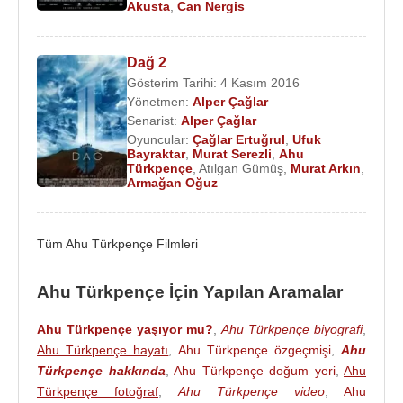
Akusta
,
Can Nergis
Ahu Türkpençe
,
Serkan Çayoğlu
,
Emir
Benderlioğlu
,
Mesut Akusta
,
Fırat Doğruloğlu
,
Murat Arkın
,
Ahmet Pınar
,
Can Nergis
,
Armağan
Dağ 2
Oğuz
,
Bedii Akın
,
Ozan Ağaç
,
Gürol Tonbul
gibi
Gösterim Tarihi: 4 Kasım 2016
Yönetmen:
Alper Çağlar
oyuncular rol aldı.
Senarist:
Alper Çağlar
Ödülleri
:
Oyuncular:
Çağlar Ertuğrul
,
Ufuk
Bayraktar
,
Murat Serezli
,
Ahu
2013 - 20. Uluslararası Altın Koza Film Festivali -
Türkpençe
,
Atılgan Gümüş
,
Murat Arkın
,
Armağan Oğuz
En iyi kadın oyuncu (Köksüz)
Afife Tiyatro Ödülleri : "Yılın En Başarılı Kadın
Oyuncusu" - Sondan Sonra - Duru Tiyatro
Tüm Ahu Türkpençe Filmleri
X. Lions Tiyatro Ödülleri : En iyi Kadın Oyuncu -
Sondan Sonra
Ahu Türkpençe İçin Yapılan Aramalar
Tiyatro
:
Ahu Türkpençe yaşıyor mu?
,
Ahu Türkpençe biyografi
,
2011 - Sondan Sonra :
Dennis Kelly
- Duru Tiyatro
Ahu Türkpençe hayatı
,
Ahu Türkpençe özgeçmişi
,
Ahu
2007 - İyi Ki Varsın :
Onur Bayraktar
Türkpençe hakkında
,
Ahu Türkpençe doğum yeri
,
Ahu
2002 - Vişne Bahçesi :
Anton Çehov
- MSM
Türkpençe fotoğraf
,
Ahu Türkpençe video
,
Ahu
Oyuncuları