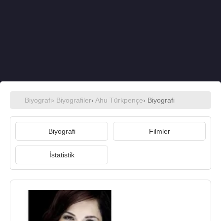
Biyografi
›
Biyografiler
›
Ahu Türkpençe
› Biyografi
Biyografi
Filmler
İstatistik