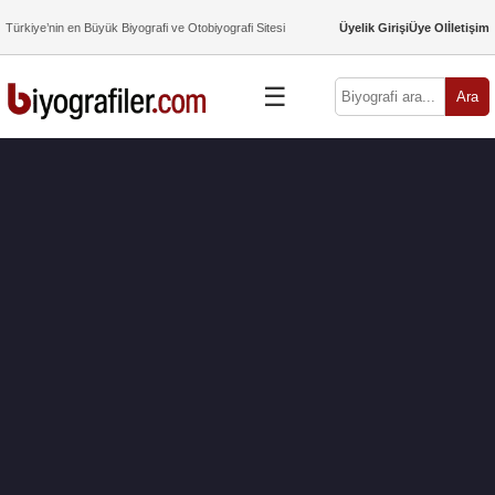
Türkiye’nin en Büyük Biyografi ve Otobiyografi Sitesi
Üyelik Girişi
Üye Ol
İletişim
☰
Ara