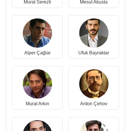
Murat Serezli
Mesut Akusta
2008 - Dinle Neyden (Gülnihal Kalfa) (Sinema
Filmi)
2007 - Hicran Sokağı (Leyla) (Sinema Filmi)
2007 - 2008 - Elveda Rumeli (Hemşire Bihter) (TV
Dizisi)
2006 - Kod Adı (TV Dizisi)
2006 - Asterix Vikinglere Karşı (Türkçe
Alper Çağlar
Ufuk Bayraktar
Seslendirme) (Sinema Filmi)
2005 - 2006 - Şöhret (Gülşen Özer/Işıl Türker) (TV
Dizisi)
2005 - Keloğlan Kara Prens'e Karşı
(Balkız/Tüysüzoğlan) (Sinema Filmi)
2003 - Neredesin Firuze (Ayşen) (Sinema Filmi)
2003 - Bir İstanbul Masalı (Esma Kozan Arhan) (TV
Murat Arkın
Anton Çehov
Dizisi)
2002 - Azad (Dilan) (TV Dizisi)
2000 - Yedi Numara (Seher) (TV Dizisi)
1999 - Bize Ne Oldu (TV Dizisi)