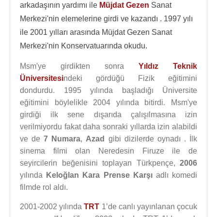
arkadaşının yardımı ile
Müjdat Gezen
Sanat
Merkezi'nin elemelerine girdi ve kazandı . 1997 yılı
ile 2001 yılları arasında Müjdat Gezen Sanat
Merkezi'nin Konservatuarında okudu.
Msm'ye girdikten sonra
Yıldız Teknik
Üniversitesi
ndeki gördüğü Fizik eğitimini
dondurdu. 1995 yılında başladığı Üniversite
eğitimini böylelikle 2004 yılında bitirdi. Msm'ye
girdiği ilk sene dışarıda çalışılmasına izin
verilmiyordu fakat daha sonraki yıllarda izin alabildi
ve de
7 Numara
,
Azad
gibi dizilerde oynadı . İlk
sinema filmi olan Neredesin Firuze ile de
seyircilerin beğenisini toplayan Türkpençe,
2006
yılında
Keloğlan Kara Prense Karşı
adlı komedi
filmde rol aldı.
2001-2002 yılında
TRT
1’de canlı yayınlanan çocuk