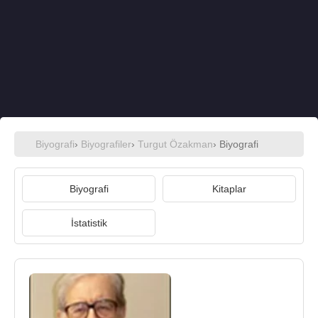
Biyografi
›
Biyografiler
›
Turgut Özakman
› Biyografi
Biyografi
Kitaplar
İstatistik