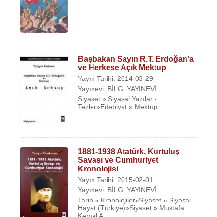
tanıtmak gibi önemli bir hedefi olan Dersimiz;
Atatürk adlı belgeselin yazarlık ve editörlük
görevlerini üstlendi. Özakman’ın yakın tarihimizi
konu alan
1994
tarihli Kurtuluş ve
1998
tarihli
Cumhuriyet adlı iki yapımı daha bulunmakta.
Başbakan Sayın R.T. Erdoğan'a
ve Herkese Açık Mektup
Evli olan Özakman, üç çocuk ve 4 torun sahibidir.
Yayın Tarihi: 2014-03-29
Yayınevi: BİLGİ YAYINEVİ
Eskişehir Belediye Başkanlığının yaptırdığı yeni bir
Siyaset » Siyasal Yazılar -
Tiyatroya Nisan 2002'de “Turgut Özakman Sahnesi”
Tezler»Edebiyat » Mektup
adı verilmiştir. 2006 yılında Orta Doğu Teknik
Üniversitesi Özakman'a Üstün Hizmet Ödülü verdi.
Turgut Özakman
, 28 Eylül 2013 tarihinde
Ankara
1881-1938 Atatürk, Kurtuluş
Özel Güven Hastanesinde 83 yaşında vefat etmiştir.
Savaşı ve Cumhuriyet
Kronolojisi
Romanları
Yayın Tarihi: 2015-02-01
Korkma İnsancık Korkma, 1994.
Yayınevi: BİLGİ YAYINEVİ
Tarih » Kronolojiler»Siyaset » Siyasal
Romantika, 2000.
Hayat (Türkiye)»Siyaset » Mustafa
19 Mayıs 1999 Atatürk Yeniden Samsun'da, 2002.
Kemal A