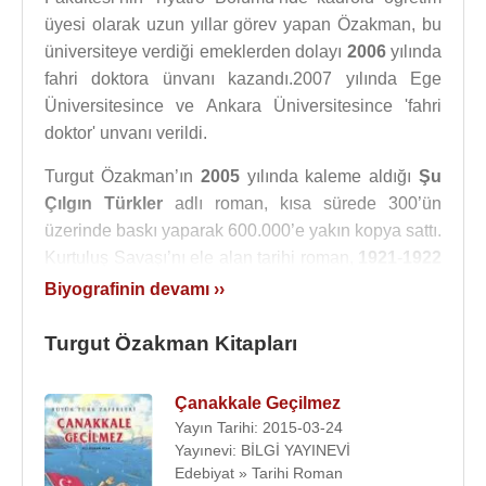
üyesi olarak uzun yıllar görev yapan Özakman, bu
üniversiteye verdiği emeklerden dolayı
2006
yılında
fahri doktora ünvanı kazandı.2007 yılında Ege
Üniversitesince ve Ankara Üniversitesince 'fahri
doktor' unvanı verildi.
Turgut Özakman’ın
2005
yılında kaleme aldığı
Şu
Çılgın Türkler
adlı roman, kısa sürede 300’ün
üzerinde baskı yaparak 600.000’e yakın kopya sattı.
Kurtuluş Savaşı’nı ele alan tarihi roman,
1921
-
1922
yılları arasında yaşanan olayları akıcı bir dille
Biyografinin devamı ››
kaleme alırken, gençlere yakın tarihimizi hatırlatmak
açısından büyük bir önem ve etkiye sahip oldu.
Turgut Özakman Kitapları
Şu Çılgın Türkler’in ardından
2008
yılında Diriliş -
Çanakkale Geçilmez
Çanakkale 1915,
2009
yılında ise Cumhuriyet -
Yayın Tarihi: 2015-03-24
Türk Mucizesi adlı kitapları kaleme alan Özakman,
Yayınevi: BİLGİ YAYINEVİ
2010
yılında tamamlanan ve Atatürk’ü genç nesile
Edebiyat » Tarihi Roman