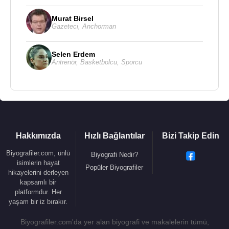
Murat Birsel
Gazeteci
,
Anchorman
Selen Erdem
Antrenör
,
Basketbolcu
,
Sporcu
Hakkımızda
Hızlı Bağlantılar
Bizi Takip Edin
Biyografiler.com, ünlü
Biyografi Nedir?
isimlerin hayat
Popüler Biyografiler
hikayelerini derleyen
kapsamlı bir
platformdur. Her
yaşam bir iz bırakır.
Biyografiler.com'da yer alan biyografi ve makalelerin tümü,