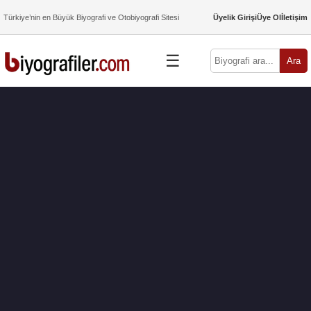
Türkiye’nin en Büyük Biyografi ve Otobiyografi Sitesi
Üyelik Girişi
Üye Ol
İletişim
☰
Ara