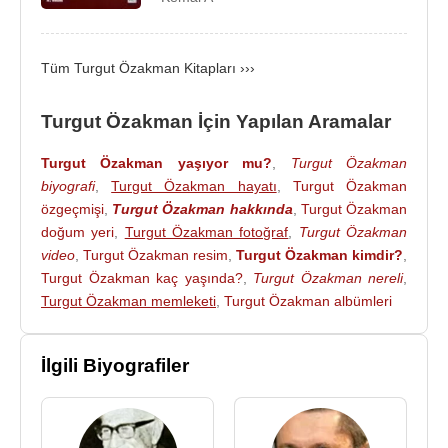
Şu Çılgın Türkler, 2005.
Diriliş - Çanakkale 1915, 2008.
Cumhuriyet - Türk Mucizesi, 2009.
Tüm Turgut Özakman Kitapları ›››
Cumhuriyet - Türk Mucizesi - 2, 2010.
Çılgın Türkler - Kıbrıs, Bilgi Yayınevi, 2012.
Turgut Özakman İçin Yapılan Aramalar
Senaryoları
:
Turgut Özakman yaşıyor mu?
,
Turgut Özakman
1964 - Gurbet Kuşları
biyografi
,
Turgut Özakman hayatı
,
Turgut Özakman
1972 - Keloğlan Aramızda
özgeçmişi
,
Turgut Özakman hakkında
,
Turgut Özakman
1972 - Tuzsuz Deli Bekir
doğum yeri
,
Turgut Özakman fotoğraf
,
Turgut Özakman
video
,
Turgut Özakman resim
,
Turgut Özakman kimdir?
,
1973 - Keloğlan'la Cankız
Turgut Özakman kaç yaşında?
,
Turgut Özakman nereli
,
1973 - Mevlana (
Ergin Orbey
'le birlikte)
Turgut Özakman memleketi
,
Turgut Özakman albümleri
1974 - Yatık Emine (
Ömer Kavur
'la birlikte,
Refik
Halit Karay
'ın aynı adlı romanından)
1975 - Keloğlan İz Peşinde
İlgili Biyografiler
1975 - Turhanoğlu
1982 - Kanije Kalesi
1982 - Son Akın