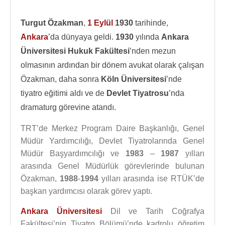
Turgut Özakman
,
1 Eylül
1930
tarihinde,
Ankara
’da dünyaya geldi.
1930
yılında
Ankara
Üniversitesi Hukuk Fakültesi
’nden mezun
olmasının ardından bir dönem avukat olarak çalışan
Özakman, daha sonra
Köln Üniversitesi
’nde
tiyatro eğitimi aldı ve de
Devlet Tiyatrosu
’nda
dramaturg görevine atandı.
TRT’de Merkez Program Daire Başkanlığı, Genel
Müdür Yardımcılığı, Devlet Tiyatrolarında Genel
Müdür Başyardımcılığı ve
1983
–
1987
yılları
arasında Genel Müdürlük görevlerinde bulunan
Özakman,
1988
-
1994
yılları arasında ise RTÜK’de
başkan yardımcısı olarak görev yaptı.
Ankara Üniversitesi
Dil ve Tarih Coğrafya
Fakültesi’nin Tiyatro Bölümü’nde kadrolu öğretim