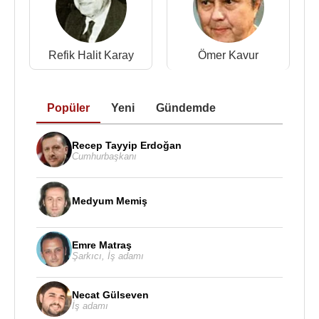
1989 - Kurtuluş
1993 - Rıza Beyler
1998 - Cumhuriyet
Refik Halit Karay
Ömer Kavur
2009 - Dersimiz: Atatürk, Bilgi Yayınevi
Popüler
Yeni
Gündemde
Kaynak:Biyografiler.com
Recep Tayyip Erdoğan
Cumhurbaşkanı
Medyum Memiş
Emre Matraş
Şarkıcı
,
İş adamı
Necat Gülseven
İş adamı