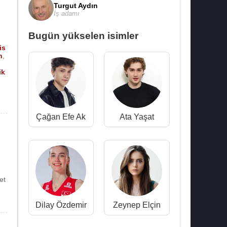
Turgut Aydın
İş adamı
Bugün yükselen isimler
is
n
,
ik
Çağan Efe Ak
Ata Yaşat
et
Dilay Özdemir
Zeynep Elçin