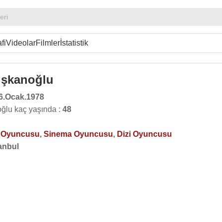
eri
fi
Videolar
Filmler
İstatistik
ışkanoğlu
6.Ocak.1978
ğlu kaç yaşında :
48
o Oyuncusu
,
Sinema Oyuncusu
,
Dizi Oyuncusu
anbul