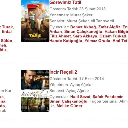
Görevimiz Tatil
Gösterim Tarihi: 23 Şubat 2018
Yönetmen:
Murat Şeker
Senarist:
Murat Şeker
,
Ali Tanrıverdi
t Turak
,
Oyuncular:
Demet Akbağ
,
Zafer Algöz
,
En
,
Erdal
Arıkan
,
Sinan Çalışkanoğlu
,
Hakan Bilgi
Filiz Ahmet
,
Sarp Akkaya
,
Özlem Türkad
,
 Sülün
,
Hande Katipoğlu
,
Yılmaz Gruda
,
Anıl Tet
meli
,
ldız
,
İncir Reçeli 2
Gösterim Tarihi: 17 Ekim 2014
Yönetmen:
Aytaç Ağırlar
em Kurt
Senarist:
Aytaç Ağırlar
ak
,
Oyuncular:
Halil Sezai
,
Şafak Pekdemir
,
una
Sinan Çalışkanoğlu
,
Tuğba Sarıünal
,
Ahm
uda
,
Uz
,
Melike Güner
prak