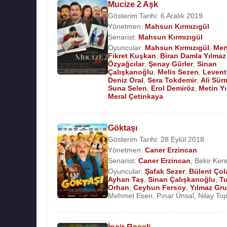
Mucize 2 Aşk
Gösterim Tarihi: 6 Aralık 2019
Yönetmen:
Mahsun Kırmızıgül
Senarist:
Mahsun Kırmızıgül
Oyuncular:
Mahsun Kırmızıgül
,
Mer
Fikret Kuşkan
,
Biran Damla Yılmaz
Özyağcılar
,
Şenay Gürler
,
Sinan
Çalışkanoğlu
,
Melis Sezen
,
Levent
Deniz Oral
,
Sera Tokdemir
,
Ali Sür
Suna Selen
,
Erol Demiröz
,
Metin Yı
Meral Çetinkaya
Göktaşı
Gösterim Tarihi: 28 Eylül 2018
Yönetmen:
Caner Erzincan
Senarist:
Caner Erzincan
,
Bekir Ker
Oyuncular:
Şafak Sezer
,
Bülent Çol
Ayhan Taş
,
Sinan Çalışkanoğlu
,
T
Orhan
,
Ceyhun Fersoy
,
Yılmaz Gr
Mehmet Esen
,
Pınar Ünsal
,
Nilay To