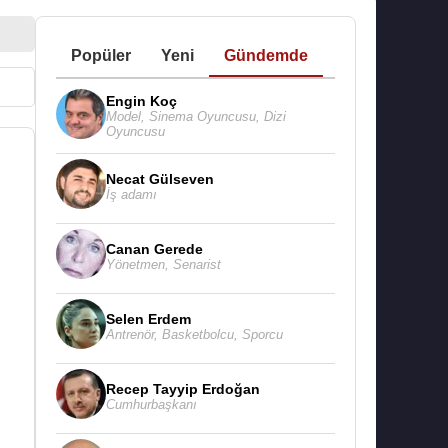
Popüler
Yeni
Gündemde
Engin Koç
Model
,
Sinema Oyuncusu
,
Dizi
Oyuncusu
Necat Gülseven
İş adamı
Canan Gerede
Yönetmen
,
Senarist
Selen Erdem
Antrenör
,
Basketbolcu
,
Sporcu
Recep Tayyip Erdoğan
Cumhurbaşkanı