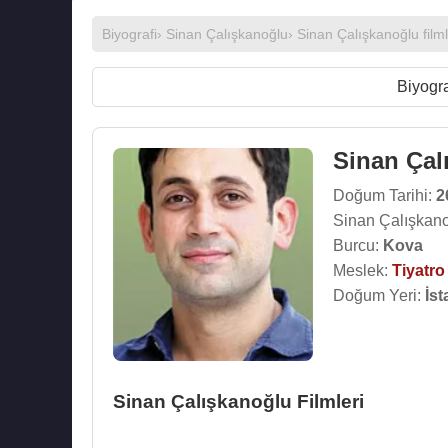
Biyografi
›
Sinan Çalışkanoğlu
›
Sinan Çalışkanoğlu filml
Biyogra
Sinan Çal
Doğum Tarihi:
2
Sinan Çalışkano
Burcu:
Kova
Meslek:
Tiyatr
Doğum Yeri:
İst
Sinan Çalışkanoğlu Filmleri