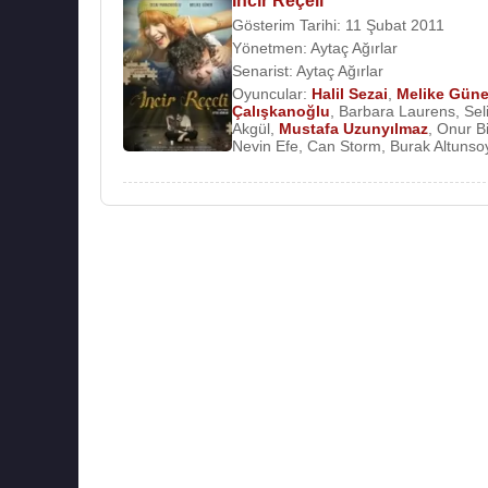
İncir Reçeli
Gösterim Tarihi: 11 Şubat 2011
Yönetmen:
Aytaç Ağırlar
Senarist:
Aytaç Ağırlar
Oyuncular:
Halil Sezai
,
Melike Güne
Çalışkanoğlu
,
Barbara Laurens
,
Sel
Akgül
,
Mustafa Uzunyılmaz
,
Onur Bi
Nevin Efe
,
Can Storm
,
Burak Altunso