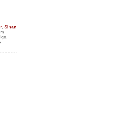
r
,
Sinan
im
lge
,
y