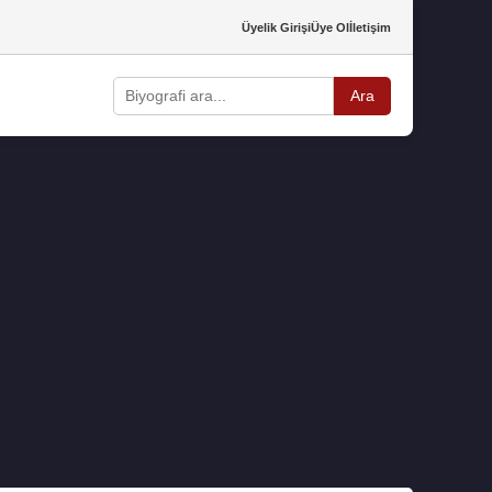
Üyelik Girişi
Üye Ol
İletişim
Ara