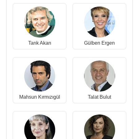
iptal edildi)
2012 - Babalar ve Evlatlar (Tahsin) (TV Dizisi)
2009 - Acı (Dede) (Sinema Filmi)
2009 - Güneşi Gördüm (Haydar) (Sinema Filmi)
2008 - Hayatın Tuzu (Salman) (Sinema Filmi)
Tarık Akan
Gülben Ergen
2008 - Son cellat (Cellat Başı) (Sinema Filmi)
2007 - Beyaz Melek (İlhan) (Sinema Filmi)
2006 - Çinliler Geliyor (Hacı) (Sinema Filmi)
2005 - Balans ve Manevra (Nihat) (Sinema Filmi)
2004 - Hayalet (Radyocu Şefik) (TV Dizisi)
1998 - Avcı (Dede) (Sinema Filmi)
1997 - Kasaba (Dede) (Sinema Filmi)
Mahsun Kırmızıgül
Talat Bulut
1997 - Mektup (Kahya) (Sinema Filmi)
1995 - Aşk Üzerine Söylenmemiş Her Sey (Sinema
Filmi)
1994 - Kurtuluş (Gazi Çavuş) (TV Dizisi)
1992 - Saygılar bizden (Hakim Hamdi Bey) (TV