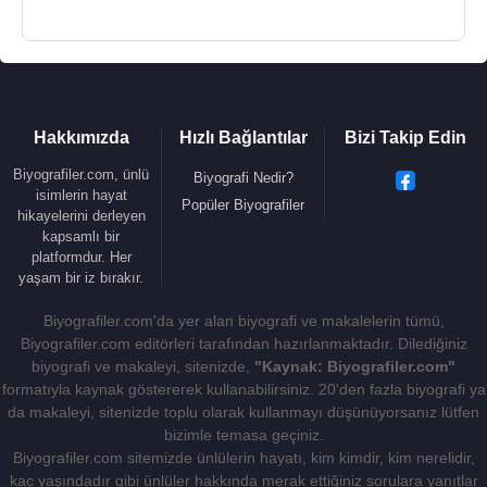
Hakkımızda
Hızlı Bağlantılar
Bizi Takip Edin
Biyografiler.com, ünlü
Biyografi Nedir?
isimlerin hayat
Popüler Biyografiler
hikayelerini derleyen
kapsamlı bir
platformdur. Her
yaşam bir iz bırakır.
Biyografiler.com'da yer alan biyografi ve makalelerin tümü,
Biyografiler.com editörleri tarafından hazırlanmaktadır. Dilediğiniz
biyografi ve makaleyi, sitenizde,
"Kaynak: Biyografiler.com"
formatıyla kaynak göstererek kullanabilirsiniz. 20'den fazla biyografi ya
da makaleyi, sitenizde toplu olarak kullanmayı düşünüyorsanız lütfen
bizimle temasa geçiniz.
Biyografiler.com sitemizde ünlülerin hayatı, kim kimdir, kim nerelidir,
kaç yaşındadır gibi ünlüler hakkında merak ettiğiniz sorulara yanıtlar