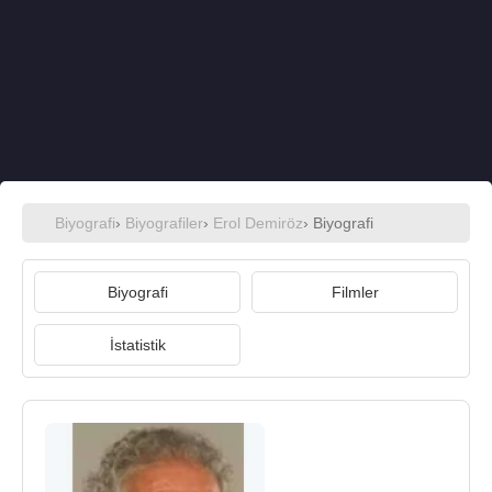
Biyografi
›
Biyografiler
›
Erol Demiröz
› Biyografi
Biyografi
Filmler
İstatistik