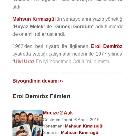
aldı.
Mahsun Kırmızıgül
'ün senaryolarını yazıp yönettiği
”
Beyaz Melek
” ile ”
Güneşi Gördüm
” adlı filmlerde
de önemli roller üstlendi.
1962'den beri tiyatro ile ilgilenen
Erol Demiröz
,
tiyatroda yaptığı çalışmalar nedeni ile 1977 yılında,
“
Ulvi Uraz
En İyi Yönetmen Ödülü”nü almıştır.
Erol Demiröz
, 1 Ocak
2015
tarihinde vizyona giren,
Biyografinin devamı ››
senaryosunu yazan ve yönetmenliğini
Mahsun
Kırmızıgül
'ün yaptığı "
Mucize
" adlı sinema filminde
Erol Demiröz Filmleri
Talat Bulut
başrolde olarak bir öğretmeni
canlandırırken
Mahsun Kırmızıgül
,
Mert Turak
,
Erdem Yener
,
Büşra Pekin
ile birlikte rol aldı.
Mucize 2 Aşk
Gösterim Tarihi: 6 Aralık 2019
2017
yılında
Mahsun Kırmızıgül
‘ün yazıp yönettiği
Yönetmen:
Mahsun Kırmızıgül
"
Vezir Parmağı
" adlı sinema filminde,
Peker
Senarist:
Mahsun Kırmızıgül