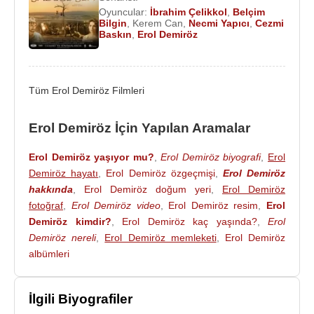
Selen
,
Erol Aksoy (oyuncu)
,
Metin Yıldız
,
Nazmi
Oyuncular:
İbrahim Çelikkol
,
Belçim
Kırık
,
Zekeriya Karakaş
,
Hakan Can
Bilgin
,
Kerem Can
,
Necmi Yapıcı
,
Cezmi
Baskın
,
Erol Demiröz
Kargidanoğlu
,
Dilek Denizdelen
,
Berivan
Kahraman
,
Berna Sülün
ve
Ali Sürmeli
,
Meral
Çetinkaya
,
Ayda Aksel
gibi isimler rol alıyor.
Tüm Erol Demiröz Filmleri
Erol Demiröz
, 18 Nisan
2021
tarihinde
Ankara
'da
81 yaşında öldü.
Erol Demiröz İçin Yapılan Aramalar
Ödülleri
:
Erol Demiröz yaşıyor mu?
,
Erol Demiröz biyografi
,
Erol
1977 - Ulvi Uraz En İyi Yönetmen Ödülü
Demiröz hayatı
,
Erol Demiröz özgeçmişi
,
Erol Demiröz
hakkında
,
Erol Demiröz doğum yeri
,
Erol Demiröz
Filmleri ve Dizileri
:
fotoğraf
,
Erol Demiröz video
,
Erol Demiröz resim
,
Erol
2019 -
Mucize 2 Aşk
(Muhtar Davut) (Sinema Filmi)
Demiröz kimdir?
,
Erol Demiröz kaç yaşında?
,
Erol
2017 -
Vezir Parmağı
(Vezir) (Sinema Filmi)
Demiröz nereli
,
Erol Demiröz memleketi
,
Erol Demiröz
2015 -
Mucize
(Muhtar Davut) (Sinema Filmi)
albümleri
2014 -
Sadece Sen
(Ziya) (Sinema Filmi)
2013 - Hayat Devam Ediyor 2. Sezon (Vakkas
Altındağ) (TV Dizisi)
İlgili Biyografiler
2012 - Elma Kokusu (Ziya) (Sinema Filmi) (Film