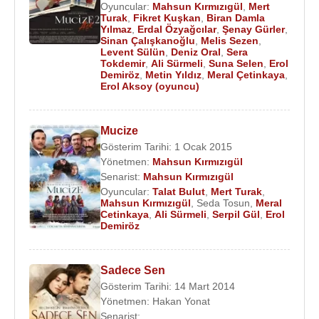
Açıkalın
,
Altan Erkekli
Oyuncular:
Mahsun Kırmızıgül
,
Ali Sürmeli
,
,
Mert
Selim
Turak
,
Fikret Kuşkan
,
Biran Damla
Bayraktar
,
Orçun Kaptan
,
Levent Sülün
,
Rana
Yılmaz
,
Erdal Özyağcılar
,
Şenay Gürler
,
Sinan Çalışkanoğlu
,
Melis Sezen
,
Cabbar
,
Metin Yıldız
,
Talat Bulut
,
Cihat Tamer
,
Levent Sülün
,
Deniz Oral
,
Sera
Nuri Alço
,
Muhammed Cangören
,
Hayrettin Onur
Tokdemir
,
Ali Sürmeli
,
Suna Selen
,
Erol
Demiröz
,
Metin Yıldız
,
Meral Çetinkaya
,
Karaoğuz
,
Erol Demiröz
’ün yanı sıra
Ece Uslu
,
Erol Aksoy (oyuncu)
Yasemin Yalçın
,
Gülben Ergen
,
Derya Şensoy
,
Meral Çetinkaya
,
Aydan Burhan
,
Güner Özkul
,
Mucize
Suna Selen
,
Defne Yalnız
gibi ünlü isimlerde rol
Gösterim Tarihi: 1 Ocak 2015
aldı.
Yönetmen:
Mahsun Kırmızıgül
Senarist:
Mahsun Kırmızıgül
Erol Demiröz
,
2019
yılında yönetmenliğini ve
Oyuncular:
Talat Bulut
,
Mert Turak
,
senaristliğini
Mahsun Kırmızıgül
’ün yaptığı
Mahsun Kırmızıgül
,
Seda Tosun
,
Meral
“
Mucize 2 Aşk
” filminde Muhtar Davut karakterini
Cetinkaya
,
Ali Sürmeli
,
Serpil Gül
,
Erol
Demiröz
canlandırırken filmde
Mert Turak
,
Fikret Kuşkan
,
Biran Damla Yılmaz
,
Erdal Özyağcılar
,
Şenay
Gürler
,
Sinan Çalışkanoğlu
,
Mahsun Kırmızıgül
,
Sadece Sen
Melis Sezen
,
Levent Sülün
,
Deniz Oral
,
Sera
Gösterim Tarihi: 14 Mart 2014
Yönetmen:
Hakan Yonat
Tokdemir
,
Deniz Özerman
,
Meray Ülgen
,
Suna
Senarist: