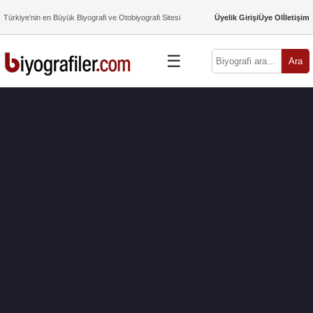
Türkiye’nin en Büyük Biyografi ve Otobiyografi Sitesi
Üyelik Girişi
Üye Ol
İletişim
☰
Ara