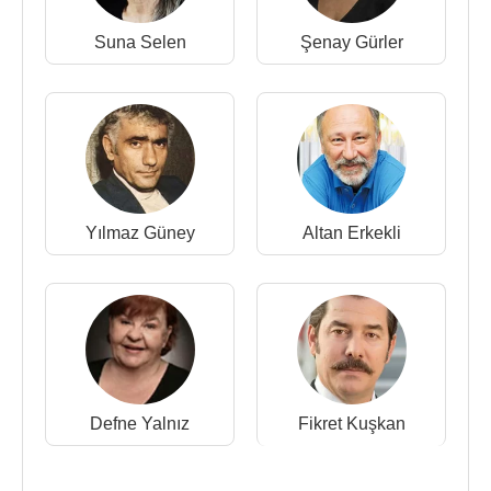
Dizisi)
1992 - Saygılar bizden (Hakim Hamdi Bey) (Video)
Suna Selen
Şenay Gürler
1990 - Ölürayak (Semih) (Sinema Filmi)
1990 - İkili Oyunlar (İbiş/Bay Godot) (Sinema Filmi)
1989 - Can Şenliği (Hikayeci Mahmut Ağa) (Sinema
Filmi)
1989 - Tecelli (
Bilal İnci
Seslendirmesi) (Sinema
Filmi)
1988 - Gömlek (Mürsel) (Sinema Filmi)
Yılmaz Güney
Altan Erkekli
1988 - Dudaktan Kalbe (Şemi Dede) (TV Dizisi)
1988 - El Kapıları (Halil Emmi) (Sinema Filmi)
1988 - Düttürü Dünya (Çakmakçı) (Sinema Filmi)
1987 - 72. koğuş (Gariban Mahkumlardan Cemal)
(Sinema Filmi)
1987 - Çark (Alamancı Recep) (Sinema Filmi)
1987 - Ya Benimsin Ya Toprağın (
Sümer Tilmaç
Defne Yalnız
Fikret Kuşkan
Seslendirmesi) (Sinema Filmi)
1985 - Bir Avuç Cennet (Demiryolu Ustası) (Sinema