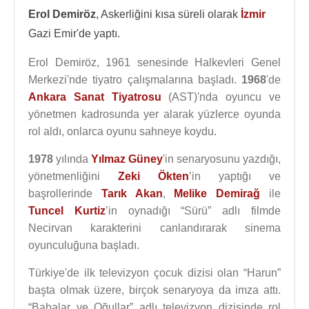
Erol Demiröz
, Askerliğini kısa süreli olarak
İzmir
Gazi Emir'de yaptı.
Erol Demiröz, 1961 senesinde Halkevleri Genel
Merkezi'nde tiyatro çalışmalarına başladı.
1968
'de
Ankara Sanat Tiyatrosu
(AST)'nda oyuncu ve
yönetmen kadrosunda yer alarak yüzlerce oyunda
rol aldı, onlarca oyunu sahneye koydu.
1978
yılında
Yılmaz Güney
'in senaryosunu yazdığı,
yönetmenliğini
Zeki Ökten
’in yaptığı ve
başrollerinde
Tarık Akan
,
Melike Demirağ
ile
Tuncel Kurtiz
’in oynadığı “Sürü” adlı filmde
Necirvan karakterini canlandırarak sinema
oyunculuğuna başladı.
Türkiye'de ilk televizyon çocuk dizisi olan “Harun”
başta olmak üzere, birçok senaryoya da imza attı.
“Babalar ve Oğullar” adlı televizyon dizisinde rol