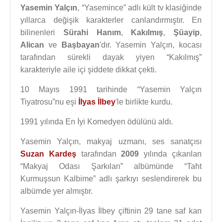
Yasemin Yalçın
, “Yasemince” adlı kült tv klasiğinde
yıllarca değişik karakterler canlandırmıştır. En
bilinenleri
Sürahi Hanım
,
Kakılmış
,
Şüayip
,
Alican
ve
Başbayan
'dır. Yasemin Yalçın, kocası
tarafından sürekli dayak yiyen “Kakılmış”
karakteriyle aile içi şiddete dikkat çekti.
10 Mayıs 1991 tarihinde “Yasemin Yalçın
Tiyatrosu”nu eşi
İlyas İlbey
'le birlikte kurdu.
1991 yılında En İyi Komedyen ödülünü aldı.
Yasemin Yalçın, makyaj uzmanı, ses sanatçısı
Suzan Kardeş
tarafından
2009
yılında çıkarılan
“Makyaj Odası Şarkıları” albümünde “Taht
Kurmuşsun Kalbime” adlı şarkıyı seslendirerek bu
albümde yer almıştır.
Yasemin Yalçın-İlyas İlbey çiftinin 29 tane saf kan