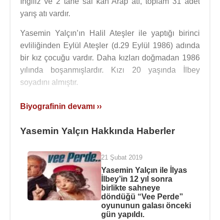
İngiliz ve 2 tane saf kan Arap atı, toplam 31 adet
yarış atı vardır.
Yasemin Yalçın’ın Halil Ateşler ile yaptığı birinci
evliliğinden Eylül Ateşler (d.29 Eylül 1986) adında
bir kız çocuğu vardır. Daha kızları doğmadan 1986
yılında boşanmışlardır. Kızı 20 yaşında İlbey
soyadını almıştır.
Yasemin Yalçın, Tiyatro oyuncusu
İlyas İlbey
'le
Biyografinin devamı ››
evlidir. Eda (d.1998) adında bir kız çocukları vardır.
Yasemin Yalçın Hakkında Haberler
1993 yılında ağır bir beyin travması geçirdi.
Tiyatroya ve tv programlarına ara vermek zorunda
21 Şubat 2019
kaldı.
Yasemin Yalçın ile İlyas
2005 yılında “Oyunun Oyunu” adlı tiyatro oyununda;
İlbey’in 12 yıl sonra
birlikte sahneye
Kerem Atabeyoğlu
,
Volkan Severcan
,
Alp
döndüğü “Vee Perde”
Kırşan
,
Şebnem Dönmez
ile sahnede yer aldı.
oyununun galası önceki
gün yapıldı.