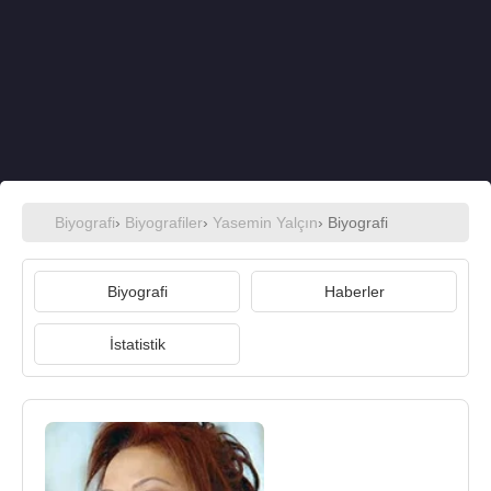
Biyografi
›
Biyografiler
›
Yasemin Yalçın
› Biyografi
Biyografi
Haberler
İstatistik