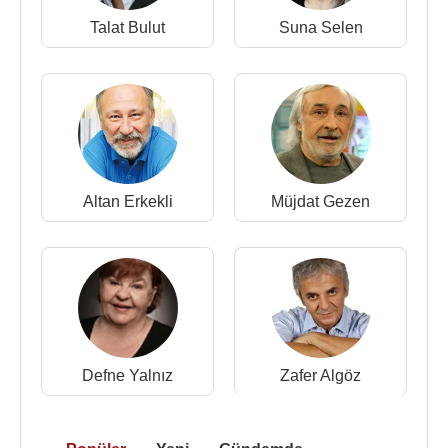
2002 - Sana Bayılıyorum (TV Dizisi)
Talat Bulut
Suna Selen
2000 - Yaseminnamecik (TV Dizisi)
1998 - Varyemez (Dürdane)(Sinema Filmi)
1997 - İnce İnce Yasemince (TV Dizisi)
1996 - 2005 - Yasemince (TV Dizisi)
1996 - Mesela Dedik (Alican)(TV Dizisi)
1994 - Yaseminname (TV Dizisi)
1993 - Haşlama Taşlama (Alican)(TV Dizisi)
Altan Erkekli
Müjdat Gezen
1992 - Mahallenin Muhtarları (TV Dizisi) Konuk
Oyuncu
1989 - Talih Kuşu (Leman)(Sinema Filmi)
1987 - Babamız Eğleniyor (Elmas)(Sinema Filmi)
1987 - Artiz Mektebi (Video)
Tiyatro oyunları
:
Defne Yalnız
Zafer Algöz
1988 - Artiz Mektebi :
Müjdat Gezen
Kandemir
Konduk
- Şan Tiyatrosu
1993 - Kadınlık bizde kalsın (yazar:
Yılmaz