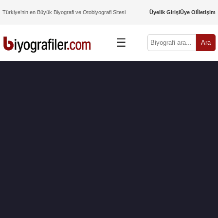
Türkiye’nin en Büyük Biyografi ve Otobiyografi Sitesi
Üyelik Girişi
Üye Ol
İletişim
☰
Ara