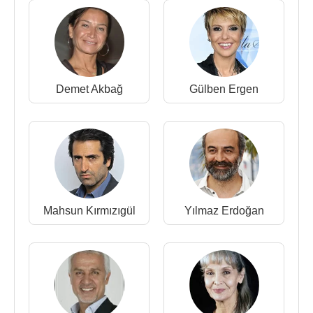
Filmleri ve Dizileri
:
Yapımcı
:
2014 - Manda Yuvası (Sinema Filmi)
Senaryo
:
1990 - Düşler Artık Yetmiyor (Sinema Filmi)
Demet Akbağ
Gülben Ergen
Oyuncu
:
2016 - Vezir Parmağı (Nurdane)(Sinema Filmi)
2014 - Manda Yuvası (Deli Akile Teyze)(Sinema
Filmi)
2014 - Mihrap Yerinde (TV Dizisi)
2012 - Gına (Seslendirme)(TV Dizisi)
2011 - Yasemin Yalçın İle (TV Dizisi)
Mahsun Kırmızıgül
Yılmaz Erdoğan
2010 - Yasemince (Sürahi Hanım, Gülazer, Alican,
Kakılmış, Şuayip)(TV Dizisi)
2008 - Aman Annem Görmesin (Kaçık Hatçe)(TV
Dizisi)
2005 - AB'nin Yolları Taştan (Suzan Çekirdek) (TV
Dizisi)