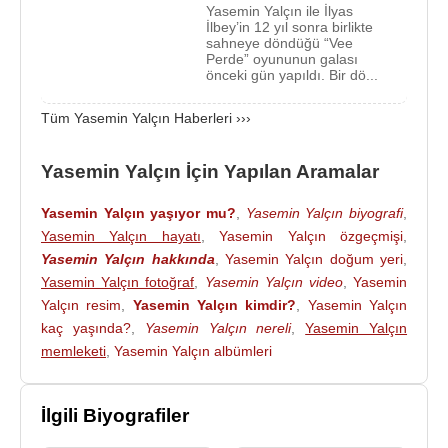
Yasemin Yalçın, 2014 yılında “
Mihrap Yerinde
”
Yasemin Yalçın ile İlyas
İlbey’in 12 yıl sonra birlikte
dizisinde,
Zafer Algöz
,
Kadir Çöpdemir
ile
sahneye döndüğü “Vee
başrolde oynadı.
Perde” oyununun galası
önceki gün yapıldı. Bir dö...
2016
yılında
Mahsun Kırmızıgül
‘ün yazıp yönettiği
Tüm Yasemin Yalçın Haberleri ›››
"
Vezir Parmağı
" adlı sinema filminde,
Mahsun
Kırmızıgül
,
Peker Açıkalın
,
Altan Erkekli
,
Ali
Sürmeli
Yasemin Yalçın İçin Yapılan Aramalar
,
Selim Bayraktar
,
Orçun Kaptan
,
Levent
Sülün
,
Rana Cabbar
,
Metin Yıldız
,
Talat Bulut
,
Yasemin Yalçın yaşıyor mu?
,
Yasemin Yalçın biyografi
,
Cihat Tamer
,
Nuri Alço
,
Muhammed Cangören
,
Yasemin Yalçın hayatı
,
Yasemin Yalçın özgeçmişi
,
Hayrettin Onur Karaoğuz
’un yanı sıra
Ece Uslu
,
Yasemin Yalçın hakkında
,
Yasemin Yalçın doğum yeri
,
Yasemin Yalçın,
Gülben Ergen
,
Derya Şensoy
,
Yasemin Yalçın fotoğraf
,
Yasemin Yalçın video
,
Yasemin
Meral Çetinkaya
,
Aydan Burhan
,
Güner Özkul
,
Yalçın resim
,
Yasemin Yalçın kimdir?
,
Yasemin Yalçın
Suna Selen
,
Defne Yalnız
gibi ünlü isimlerde rol
kaç yaşında?
,
Yasemin Yalçın nereli
,
Yasemin Yalçın
aldı.
memleketi
,
Yasemin Yalçın albümleri
Ödülleri
:
1991 - En İyi Komedyen ödülü
İlgili Biyografiler