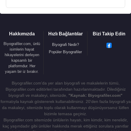
Hakkımızda
Hızlı Bağlantılar
Bizi Takip Edin
Biyografiler.com, ünlü
Biyografi Nedir?
isimlerin hayat
Popüler Biyografiler
hikayelerini derleyen
kapsamlı bir
platformdur. Her
yaşam bir iz bırakır.
Biyografiler.com'da yer alan biyografi ve makalelerin tümü,
Biyografiler.com editörleri tarafından hazırlanmaktadır. Dilediğiniz
biyografi ve makaleyi, sitenizde,
"Kaynak: Biyografiler.com"
formatıyla kaynak göstererek kullanabilirsiniz. 20'den fazla biyografi ya
da makaleyi, sitenizde toplu olarak kullanmayı düşünüyorsanız lütfen
bizimle temasa geçiniz.
Biyografiler.com sitemizde ünlülerin hayatı, kim kimdir, kim nerelidir,
kaç yaşındadır gibi ünlüler hakkında merak ettiğiniz sorulara yanıtlar