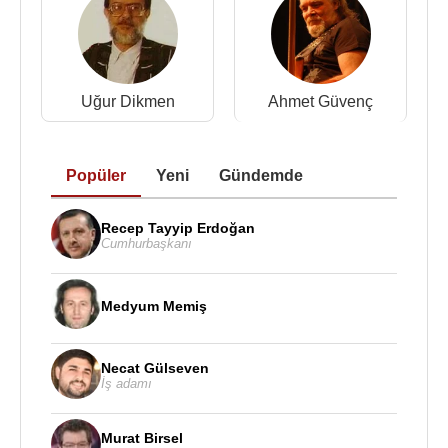
1970 - Kralların Öfkesi
2001 - Avcı (TV dizisi)
2001 - Yeni Hayat (2001) 1999 - Kahpe Bizans
Uğur Dikmen
Ahmet Güvenç
Kaynak:Biyografiler.com
Popüler
Yeni
Gündemde
Recep Tayyip Erdoğan
Cumhurbaşkanı
Medyum Memiş
Necat Gülseven
İş adamı
Murat Birsel