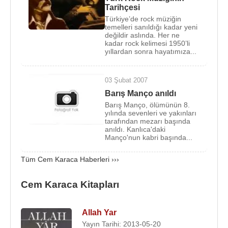
Karaca
gruptan ayrıldı. Cem Karaca Apaşlar
Tarihçesi
Türkiye’de rock müziğin
grubunun basçısı
Seyhan Karabay
ile birlikte
temelleri sanıldığı kadar yeni
Kardaşlar
grubunu kurdu. Bu sıralarda Cem
değildir aslında. Her ne
kadar rock kelimesi 1950’li
Karaca
Almanya
'ya giderek Ferdy Klein
yıllardan sonra hayatımıza...
Orkestrasıyla 4 tane 45lik doldurdu. Amacı yeni
grubuna ekipman alabilmek ve maddi sıkıntı
03 Şubat 2007
yaşamadan çalışmalar yapmaktı. Nitekim ilk
Barış Manço anıldı
45'likleri
Dadaloğlu
ile büyük bir başarı elde etti.
Barış Manço, ölümünün 8.
Fakat 1972 yılında Cem Karaca ve
Seyhan
yılında sevenleri ve yakınları
tarafından mezarı başında
Karabay
arasındaki tartışmalar
Cem Karaca
ile
anıldı. Kanlıca'daki
Kardaşlar'ın yolunu ayırmasına sebep oldu. Cem
Manço'nun kabri başında...
Karaca, Kardaşlar grubundan ayrılıp Anadolu
Tüm Cem Karaca Haberleri ›››
Pop'un güçlü sesi
Moğollar
'la birleşirken
Kardaşlar'da Moğollar'la anlaşmış Ersen Dinleten'i
Cem Karaca Kitapları
gruplarına dahil etti. Bu grupla 3 45'lik çıkaran
Karaca, Moğollar'ın dağılmasıyla kariyerinin en
önemli dönemini yaşayacağı Dervişan grubunu
Allah Yar
kurdu.
Yayın Tarihi: 2013-05-20