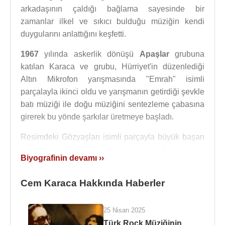
arkadaşının çaldığı bağlama sayesinde bir
zamanlar ilkel ve sıkıcı bulduğu müziğin kendi
duygularını anlattığını keşfetti.
1967
yılında askerlik dönüşü
Apaşlar
grubuna
katılan Karaca ve grubu, Hürriyet'in düzenlediği
Altın Mikrofon yarışmasında "Emrah" isimli
parçalayla ikinci oldu ve yarışmanın getirdiği şevkle
batı müziği ile doğu müziğini sentezleme çabasına
girerek bu yönde şarkılar üretmeye başladı.
Resimdeki Gözyaşları isimli parçayla büyük başarı
elde eden Karaca ve grubu Apaşlar'la
Almanya
da
Biyografinin devamı ››
Ferdy Klein orkestrasını'da yanına alarak parçalar
kaydetdiler. Cem Karaca'nın Apaşlar'la olan
Cem Karaca Hakkında Haberler
beraberliği 1969'un sonlarına kadar sürdü.
Grupta gitarist Mehmet Soyarslan ve Cem Karaca
25 Nisan 2025
arasındaki anlaşmazlıklar had safhaya çıkınca
Cem
Türk Rock Müziğinin