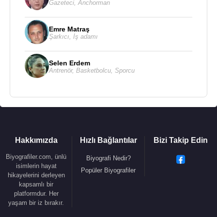
Gazeteci
,
Anchorman
Emre Matraş
Şarkıcı
,
İş adamı
Selen Erdem
Antrenör
,
Basketbolcu
,
Sporcu
Hakkımızda
Hızlı Bağlantılar
Bizi Takip Edin
Biyografiler.com, ünlü
Biyografi Nedir?
isimlerin hayat
Popüler Biyografiler
hikayelerini derleyen
kapsamlı bir
platformdur. Her
yaşam bir iz bırakır.