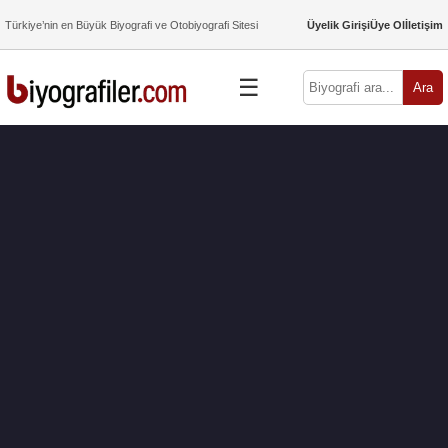
Türkiye’nin en Büyük Biyografi ve Otobiyografi Sitesi
Üyelik Girişi
Üye Ol
İletişim
☰
Ara