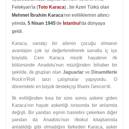
Felekyan'la (
Toto Karaca
) , bir Azeri Türkü olan
Mehmet İbrahim Karaca
'nın evliliklerinin altıncı
yılında,
5 Nisan 1945
'de
İstanbul
'da dünyaya
geldi.
Karaca, sanatçı bir ailenin çocuğu olmanın
avantajını çok iyi değerlendirerek sanatla iç içe
büyüdü. Cem Karaca müzik hayatının ilk
bölümünde Anadolu'nun müziğinden bihaber bir
şekilde, ilk grupları olan
Jaguarlar
ve
Dinamitlerle
Rock'n'Roll tarzı çalışmalar yapıyordu. O
dönemdeki en büyük destekçişi İlhami Gencer'di.
İlk evliliğinden kısa bir süre sonra askere giden
Karaca'nın hayatı askerliği sırasında bir anlamda
değişti. Bir yandan eşinin hasretini çekerken diğer
yandan da Anadolu'nun ilkokul kitaplarında
anlatıldığı gibi olmadığını farkeden Karaca, asker