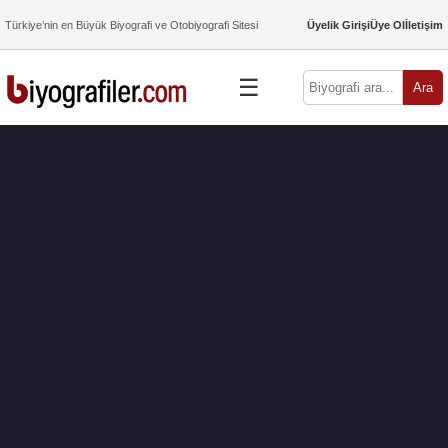
Türkiye’nin en Büyük Biyografi ve Otobiyografi Sitesi
Üyelik Girişi
Üye Ol
İletişim
☰
Ara