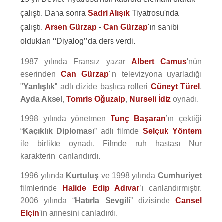
çalıştı. Daha sonra
Sadri Alışık
Tiyatrosu'nda
çalıştı.
Arsen Gürzap
-
Can Gürzap
'ın sahibi
oldukları ‘‘Diyalog’’da ders verdi.
1987 yılında Fransız yazar
Albert Camus
'nün
eserinden
Can Gürzap
'ın televizyona uyarladığı
"
Yanlışlık
" adlı dizide başlıca rolleri
Cüneyt Türel
,
Ayda Aksel
,
Tomris Oğuzalp
,
Nurseli İdiz
oynadı.
1998 yılında yönetmen
Tunç Başaran
’ın çektiği
“
Kaçıklık Diploması
” adlı filmde
Selçuk Yöntem
ile birlikte oynadı. Filmde ruh hastası Nur
karakterini canlandırdı.
1996 yılında
Kurtuluş
ve 1998 yılında
Cumhuriyet
filmlerinde
Halide Edip Adıvar
’ı canlandırmıştır.
2006 yılında “
Hatırla Sevgili
” dizisinde
Cansel
Elçin
'in annesini canladırdı.