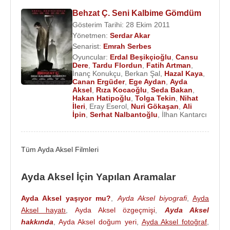
1999 - 10.
Orhan Arıburnu
Ödülleri : En İyi Kadın
Behzat Ç. Seni Kalbime Gömdüm
Oyuncu Kaçıklık Diploması
Gösterim Tarihi: 28 Ekim 2011
Yönetmen:
Serdar Akar
Senarist:
Emrah Serbes
Rol Aldığı Bazı Tiyatro Oyunları
: 2007 -
Oyuncular:
Erdal Beşikçioğlu
,
Cansu
Omuzumdaki Melek :
Stephan Levi
- İstanbul
Dere
,
Tardu Flordun
,
Fatih Artman
,
İnanç Konukçu
,
Berkan Şal
,
Hazal Kaya
,
Devlet Tiyatrosu
Canan Ergüder
,
Ege Aydan
,
Ayda
2004 - Yarım Bardak Su :
Tarık Ginersel
- İstanbul
Aksel
,
Rıza Kocaoğlu
,
Seda Bakan
,
Hakan Hatipoğlu
,
Tolga Tekin
,
Nihat
Devlet Tiyatrosu
İleri
,
Eray Eserol
,
Nuri Gökaşan
,
Ali
2002 - Ölümüne Suçlu :
Richard Harris
- İstanbul
İpin
,
Serhat Nalbantoğlu
,
İlhan Kantarcı
Devlet Tiyatrosu
2000 - Özel Hayatlar :
Noel Coward
- İstanbul
Tüm Ayda Aksel Filmleri
Devlet Tiyatrosu
1998 - Karşı Penceredeki Kadın :
Yavuz Özkan
-
Ayda Aksel İçin Yapılan Aramalar
Sadri Alışık
Tiyatrosu
1997 - Ben Anadolu :
Güngör Dilmen
- İstanbul
Ayda Aksel yaşıyor mu?
,
Ayda Aksel biyografi
,
Ayda
Devlet Tiyatrosu
Aksel hayatı
,
Ayda Aksel özgeçmişi
,
Ayda Aksel
1993 - Gizli Oturum : jean-paul-sartre - İstanbul
hakkında
,
Ayda Aksel doğum yeri
,
Ayda Aksel fotoğraf
,
Devlet Tiyatrosu