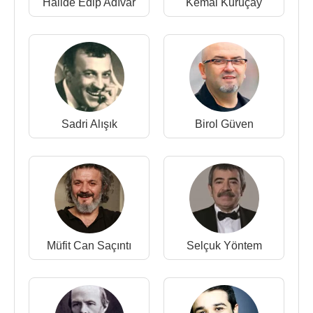
Halide Edip Adıvar
Kemal Kuruçay
Tiyatrosu
1984 - Düşüş (oyun) :
Nahid Sırrı Örik
,
Kemal
Bekir
- İstanbul Devlet Tiyatrosu
1983 - İstanbul Efendisi :
Musahipzade Celal
-
İstanbul Devlet Tiyatrosu
1981- Yoklar Dağındaki Kar :
Mümtaz Zeki Taşkın
-
İstanbul Devlet Tiyatrosu
Sadri Alışık
Birol Güven
1980 - Truva Savaşı Olmayacak :
Jean Giraudoux
- İstanbul Devlet Tiyatrosu
Filmleri ve Dizileri
:
Oyuncu
:
2015 - 2016 - Kördüğüm (Ayşen ( Naz'ın Annesi)
(TV Dizisi)
Müfit Can Saçıntı
Selçuk Yöntem
2015 -
Hayat Öpücüğü
(Hayat'ın annesi) (Sinema
Filmi)
2016 - Poyraz Karayel (Nevra Saygıner) (TV Dizisi)
2014 -
Mandıra Filozofu
(Güliz) (Sinema Filmi)