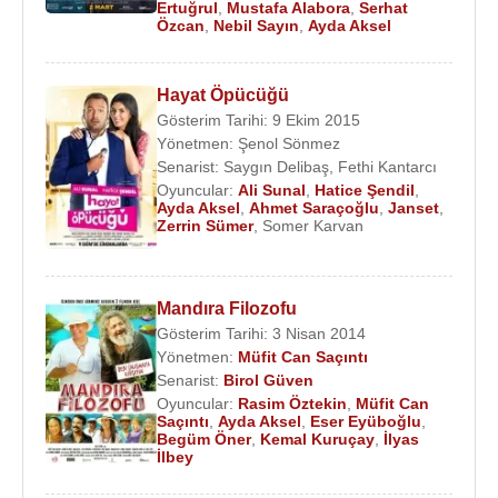
Kuruçay
,
Eser Eyüboğlu
, ve Ayda Aksel paylaştı.
Ertuğrul
,
Mustafa Alabora
,
Serhat
Özcan
,
Nebil Sayın
,
Ayda Aksel
Ödülleri
:
2011 - 16.
Sadri Alışık
Ödülleri "yılın en iyi yardımcı
Hayat Öpücüğü
kadın oyuncusu" Aşk Tesadüfleri Sever -
Ömer
Gösterim Tarihi: 9 Ekim 2015
Faruk Sorak
Yönetmen:
Şenol Sönmez
2007 - Afife Tiyatro Ödülleri : Yılın Müzikal ya da
Senarist:
Saygın Delibaş
,
Fethi Kantarcı
Komedi Dalında En Başarılı Kadın Oyuncusu,
Oyuncular:
Ali Sunal
,
Hatice Şendil
,
Ayda Aksel
,
Ahmet Saraçoğlu
,
Janset
,
Omuzumdaki Melek
Zerrin Sümer
,
Somer Karvan
2007 - Lions Tiyatro Ödülleri En Başarılı Kadın
Oyuncu Omuzumdaki Melek
2007 - İstanbul Teknik Üniversitesi En Başarılı
Mandıra Filozofu
Kadın Oyuncu Omuzumdaki Melek
Gösterim Tarihi: 3 Nisan 2014
2004 -
İsmet Küntay
: En İyi Kadın Oyuncu Ödülü-
Yönetmen:
Müfit Can Saçıntı
Senarist:
Birol Güven
Yarım Bardak Su
Oyuncular:
Rasim Öztekin
,
Müfit Can
2003 - Afife Tiyatro Ödülleri : En İyi Kadın Oyuncu
Saçıntı
,
Ayda Aksel
,
Eser Eyüboğlu
,
Ödülü Ölümüne Suçlu
Begüm Öner
,
Kemal Kuruçay
,
İlyas
İlbey
1999 - 11.Ankara Film Festivali : En İyi Kadın
Oyuncu Kaçıklık Diploması