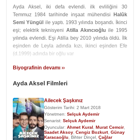
Ayda Aksel, iki defa evlendi. ilk evliliğini 30
Temmuz 1984 tarihinde inşaat mühendisi
Halûk
Semi Yüngül
ile yaptı. 1993 yılında boşandı. İkinci
eşi; elektrik teknisyeni
Atilla Akıncıoğlu
ile 1995
yılında evlendi. Eşi Atilla bey 2010 yılında öldü. İlk
eşinden de Leyla adında kızı, ikinci eşinden Efe
(d.1999) adında bir oğlu var
2010
yılında “Bir Avuç Deniz” sinema filminde
Biyografinin devamı ››
(Rana Akbay) karakterini canlandırırken
Engin
Altan Düzyatan
,
Berrak Tüzünataç
,
Can Gürzap
,
Ayda Aksel Filmleri
Ayda Aksel
,
Zeynep Özder
,
Tuğrul Tülek
,
Ahu
Yağtu
ile beraber oynadı.
Ailecek Şaşkınız
Gösterim Tarihi: 2 Mart 2018
2014
yılında
Müfit Can Saçıntı
’nın yönetmenliğini
Yönetmen:
Selçuk Aydemir
yaptığı, senaryosunu
Birol Güven
'in kaleme aldığı
Senarist:
Selçuk Aydemir
“
Mandıra Filozofu
” adlı filmde başrollerinde
Müfit
Oyuncular:
Ahmet Kural
,
Murat Cemcir
,
Saadet Aksoy
,
Cengiz Bozkurt
,
Günay
Can Saçıntı
,
Rasim Öztekin
,
Begüm Öner
,
Kemal
Karacaoğlu
,
Bihter Dinçel
,
Çağlar