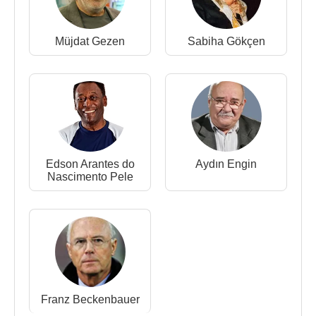
Gool Diye Diye 1983 Hürriyet Yayınları.
Hadi Anlat Bakalım Anılar 1 1988 (3. baskısı) Yorum
Müjdat Gezen
Sabiha Gökçen
Kitapları
Bulutlarla Yarışan Kadın, Halit Kıvanç
Sabiha
Gökçen
’le söyleşiyor 1988 Yapı Kredi Yayınları.
Çok Affedersiniz Ama… 1999 Aksoy Yayıncılık.
Telesafir Bizde TV Böyle Başladı 2002 Remzi
Kitabevi
Kupaların Kupası Dünya Kupası 1930′dan 2002′ye
Edson Arantes do
Aydın Engin
2002 Türkiye İş Bankası Kültür Yayınları
Nascimento Pele
Futbol! Bir Aşk… 2004 İletişim Yayınları
Ağlama Palyaço Makyajın Bozulur
Müjdat Gezen
Kitabı 2006 Türkiye İş Bankası Kültür Yayınları
Kaynak:Biyografiler.com
Franz Beckenbauer