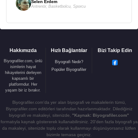
Selen Erdem
Antrenör
,
Basketbolcu
,
Sporcu
Hakkımızda
Hızlı Bağlantılar
Bizi Takip Edin
Biyografiler.com, ünlü
Biyografi Nedir?
isimlerin hayat
Popüler Biyografiler
hikayelerini derleyen
kapsamlı bir
platformdur. Her
yaşam bir iz bırakır.
Biyografiler.com'da yer alan biyografi ve makalelerin tümü,
Biyografiler.com editörleri tarafından hazırlanmaktadır. Dilediğiniz
biyografi ve makaleyi, sitenizde,
"Kaynak: Biyografiler.com"
formatıyla kaynak göstererek kullanabilirsiniz. 20'den fazla biyografi ya
da makaleyi, sitenizde toplu olarak kullanmayı düşünüyorsanız lütfen
bizimle temasa geçiniz.