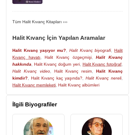
Halit Kıvanç
, 25 Ekim 2022 tarihinde
İstanbul
'da
97 yaşında öldü.
Tüm Halit Kıvanç Kitapları ›››
Halit Kıvanç’ın yazdığı kitaplar
:
Ve Allah Gazeteciyi Yarattı 1959 İstanbul Matbaası.
Halit Kıvanç İçin Yapılan Aramalar
Kazulet Hanımın Minisi 1968 Altın Kitaplar
Halit Kıvanç yaşıyor mu?
,
Halit Kıvanç biyografi
,
Halit
Mikrofonunu Kordonuna Göre Uzat 1977 Meta
Kıvanç hayatı
,
Halit Kıvanç özgeçmişi
,
Halit Kıvanç
Yayınları
hakkında
,
Halit Kıvanç doğum yeri
,
Halit Kıvanç fotoğraf
,
Franz Beckenbauer
Futbol Okulu. (Çeviri) 1977
Halit Kıvanç video
,
Halit Kıvanç resim
,
Halit Kıvanç
Kelebek Yayınları.
kimdir?
,
Halit Kıvanç kaç yaşında?
,
Halit Kıvanç nereli
,
Gülmece Güldürmece 1978 (1. Baskı) Kelebek
Halit Kıvanç memleketi
,
Halit Kıvanç albümleri
Çocuk Kitapları
Ve Karşınızda Halit Kıvanç 1979 (1. Baskı) Milliyet
İlgili Biyografiler
yayınları 1980 Karacan yayınları
Gelin Yarışalım 1982 Kelebek Yayınları (Kelebek
Çocuk Kitapları)
Halit Kıvanç Anlatıyor Üç Yüz Otuz Üç Fıkra 1982
Karacan yayınları