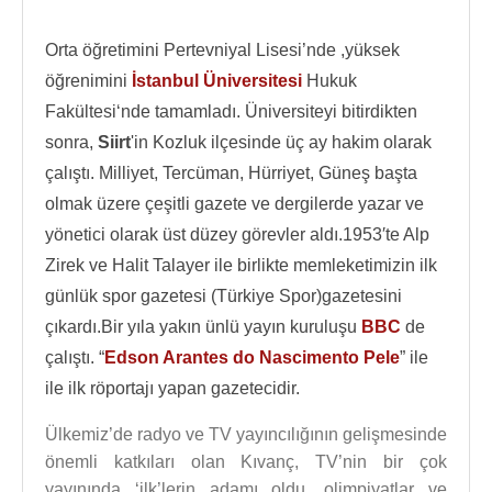
Orta öğretimini Pertevniyal Lisesi’nde ,yüksek
öğrenimini
İstanbul Üniversitesi
Hukuk
Fakültesi‘nde tamamladı. Üniversiteyi bitirdikten
sonra,
Siirt
'in Kozluk ilçesinde üç ay hakim olarak
çalıştı. Milliyet, Tercüman, Hürriyet, Güneş başta
olmak üzere çeşitli gazete ve dergilerde yazar ve
yönetici olarak üst düzey görevler aldı.1953′te Alp
Zirek ve Halit Talayer ile birlikte memleketimizin ilk
günlük spor gazetesi (Türkiye Spor)gazetesini
çıkardı.Bir yıla yakın ünlü yayın kuruluşu
BBC
de
çalıştı. “
Edson Arantes do Nascimento Pele
” ile
ile ilk röportajı yapan gazetecidir.
Ülkemiz’de radyo ve TV yayıncılığının gelişmesinde
önemli katkıları olan Kıvanç, TV’nin bir çok
yayınında ‘ilk’lerin adamı oldu. olimpiyatlar ve