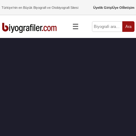
Türkiye’nin en Büyük Biyografi ve Otobiyografi Sitesi
Üyelik Girişi
Üye Ol
İletişim
☰
Ara