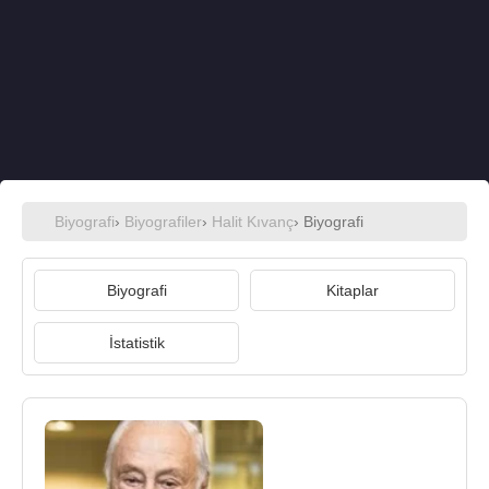
Biyografi
›
Biyografiler
›
Halit Kıvanç
› Biyografi
Biyografi
Kitaplar
İstatistik