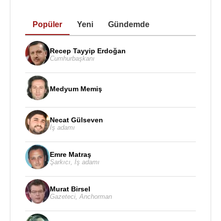
Popüler
Yeni
Gündemde
Recep Tayyip Erdoğan
Cumhurbaşkanı
Medyum Memiş
Necat Gülseven
İş adamı
Emre Matraş
Şarkıcı
,
İş adamı
Murat Birsel
Gazeteci
,
Anchorman