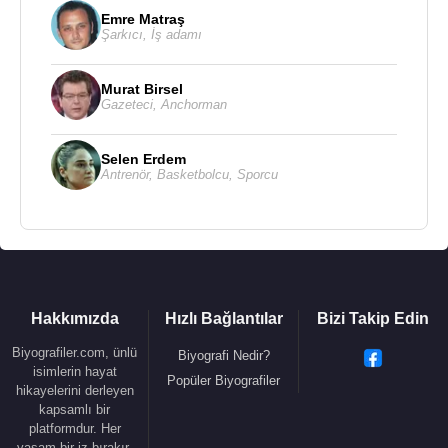
Emre Matraş
Şarkıcı
,
İş adamı
Murat Birsel
Gazeteci
,
Anchorman
Selen Erdem
Antrenör
,
Basketbolcu
,
Sporcu
Hakkımızda
Hızlı Bağlantılar
Bizi Takip Edin
Biyografiler.com, ünlü
Biyografi Nedir?
isimlerin hayat
Popüler Biyografiler
hikayelerini derleyen
kapsamlı bir
platformdur. Her
yaşam bir iz bırakır.