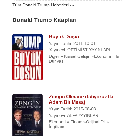
dolar olarak bilinmekte idi.
Tüm Donald Trump Haberleri ›››
İlk eşi Ivana Zelnickova’dan boşandığında 15
Donald Trump Kitapları
milyon dolar tazminat ödedi.
"
Forbes
" adlı ekonomi dergisi ve "Wall Street
Büyük Düşün
Journal" gazetesine göre 90’lı yıllarda mali sıkıntı
Yayın Tarihi: 2011-10-01
Yayınevi: OPTİMİST YAYINLARI
yaşadı. Çabuk toparlandı. Batışa doğru giden iş
Diğer » Kişisel Gelişim»Ekonomi » İş
yaşantısından sonra 2005 yılında Trump Eğlence
Dünyası
İşletmeleri Holdingi açarak tekrar yükselişe geçti.
Donald Trump
, Türkiye’de
İstanbul
Mecidiyeköy’de
Trump Towers Mall
adında
rezidans ve alışveriş merkezini
2012
yılında
Doğan
Zengin Olmanızı İstiyoruz İki
Holding
ile açarak İstanbul’da büyük bir yatırım
Adam Bir Mesaj
gerçekleştirdi. Trump Towers’ın açılışına Başbakan
Yayın Tarihi: 2015-08-03
Yayınevi: ALFA YAYINLARI
Recep Tayyip Erdoğan
ile Doğan Holding Onursal
Ekonomi » Finans»Orijinal Dil »
Başkanı
Aydın Doğan
katıldı.
İngilizce
Evlilikleri :