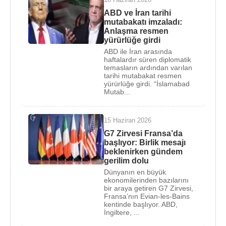
kazanç sağladı.
1980
yılının Eylül ayında açılan
ABD ve İran tarihi
Grand Hyatt Oteli
çok kısa bir sürede
New York
'un
mutabakatı imzaladı:
belli başlı adresi haline geldi.
Anlaşma resmen
yürürlüğe girdi
Bunun ardından başka yatırımlar gelince
"New
ABD ile İran arasında
York'u yenileyen adam"
olarak ün saldı.
1983
haftalardır süren diplomatik
temasların ardından varılan
yılında çok sayıda mağazayı barındıran “
Trump
tarihi mutabakat resmen
Tower
” adlı bina onun için prestij projesi oldu.
yürürlüğe girdi. “İslamabad
Mutab...
1988
yılında 420 milyon dolara “
The Plaza Hotel
”i
satın aldı.
15 Haziran 2026
G7 Zirvesi Fransa’da
Donald Trump, kendi havayolları şirketini
başlıyor: Birlik mesajı
kurabilmek amacıyla iflas halindeki Eastern Airlines
beklenirken gündem
gerilim dolu
havayollarının uçak filosunu (37 adet Boeing 727'yi
Dünyanın en büyük
350 milyon dolara) satın aldı.
ekonomilerinden bazılarını
bir araya getiren G7 Zirvesi,
1990 yılında
New Jersey
, Adantic City'de “Tac
Fransa’nın Evian-les-Bains
kentinde başlıyor. ABD,
Mahal” adında Otel-Casino inşa ettirerek
İngiltere, ...
kumarhane işine de girdi. O yıllarda serveti 4 milyar