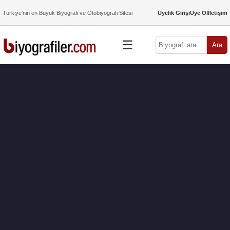
Türkiye’nin en Büyük Biyografi ve Otobiyografi Sitesi
Üyelik Girişi
Üye Ol
İletişim
☰
Ara