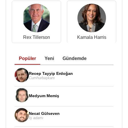
13.Trump Grande
14.Trump Soho
15.Trump Parc Stamford
16.Trump Ocean Club
17.Trump Towers
Rex Tillerson
Kamala Harris
Kaynak:Biyografiler.com
Popüler
Yeni
Gündemde
Recep Tayyip Erdoğan
Cumhurbaşkanı
Medyum Memiş
Necat Gülseven
İş adamı