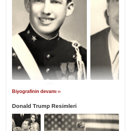
1964
197
Biyografinin devamı ››
1963 yılında derslerinin kötülüğünden liseden
Donald Trump Resimleri
bitirmeden ayrılmak zorunda kaldı. Ardından Askeri
okulda okudu. 1
968
'den sonra
Pennsylvania
'daki
Wharton Institute'de işletme bilimleri eğitimi gördü.