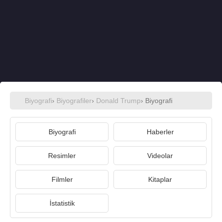
Biyografi
›
Biyografiler
›
Donald Trump
› Biyografi
Biyografi
Haberler
Resimler
Videolar
Filmler
Kitaplar
İstatistik