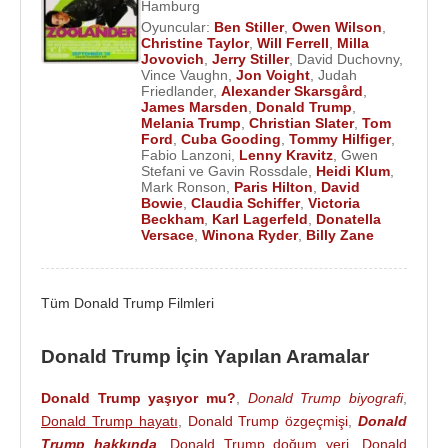
Hamburg
başkanı
Barack Obama
'nın yerine 2016 yılında
Oyuncular:
Ben Stiller
,
Owen Wilson
,
Cumhuriyetçi partiden ABD başkanlığına aday
Christine Taylor
,
Will Ferrell
,
Milla
olacağını açıkladı.
Donald Trump
, 8 Kasım 2016
Jovovich
,
Jerry Stiller
,
David Duchovny
,
Vince Vaughn
,
Jon Voight
,
Judah
tarihinde yapılacak olan başkanlık seçimi için rakibi
Friedlander
,
Alexander Skarsgård
,
Demokrat parti adayı
Hillary Clinton
ile yarışıyor.
James Marsden
,
Donald Trump
,
Melania Trump
,
Christian Slater
,
Tom
Ford
,
Cuba Gooding
,
Tommy Hilfiger
,
ABD'de 8 Kasım
2016
tarihinde yapılan seçimlerin
Fabio Lanzoni
,
Lenny Kravitz
,
Gwen
Stefani ve Gavin Rossdale
,
Heidi Klum
,
sonucuna göre
ABD
'nin 45. başkanı
Donald
Mark Ronson
,
Paris Hilton
,
David
Trump
oldu. 20 Ocak
2017
tarihinde
Barack
Bowie
,
Claudia Schiffer
,
Victoria
Beckham
,
Karl Lagerfeld
,
Donatella
Obama
'dan görevi teslim alarak göreve başladı.
Versace
,
Winona Ryder
,
Billy Zane
13 Mart
2018
tarihinde
ABD
Başkanı
Donald
Trump
, Dışişleri Bakanı
Rex Tillerson
'ı görevden
Tüm Donald Trump Filmleri
aldı. Trump bu göreve
CIA
Başkanı
Mike
Pompeo
'yu getirdi.
Donald Trump İçin Yapılan Aramalar
3 Kasım
2020
tarihinde yapılan
ABD
'nin başkanlık
Donald Trump yaşıyor mu?
,
Donald Trump biyografi
,
seçimlerini
Joe Biden
'e karşı kaybetti. 20 Ocak
Donald Trump hayatı
,
Donald Trump özgeçmişi
,
Donald
2021
tarihinde görevini selefi
Joe Biden
'e teslim
Trump hakkında
,
Donald Trump doğum yeri
,
Donald