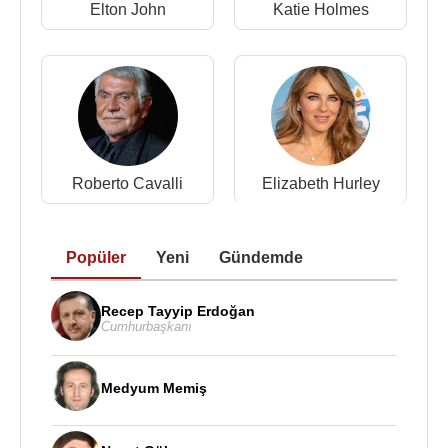
tarihinde yayınlandı; Full Length&Fabulous: The
Elton John
Katie Holmes
Beckham’s World Cup Party Victoria ve David’in
nasıl bir Dünya Kupası Partisi verdiklerini anlatan
bir programdır ve amacı yardım kuruluşları için para
toplamaktır. Sonuncusu ise NBC televizyonu ile 6
bölümlük hazırlanacak olan ve Beckhamların
Amerika
’ya gidişlerini konu alan Victoria
Roberto Cavalli
Elizabeth Hurley
Beckham:Coming to America’dır. Bu program
Amerikan basını tarafından oldukça eleştirilse de 16
Temmuz 2007’de yayımlanır ve en çok seyredilen
Popüler
Yeni
Gündemde
(4,9 milyon Amerikalı tarafından izlenir) üçüncü
program olur. Her ne kadar 6 bölümlük planmışsa
da bir saat ve tek seferlik bir şov olur.
İngiltere
’de
Recep Tayyip Erdoğan
Cumhurbaşkanı
ise 3,5 milyon insan tarafından izlenir.
Victoria’nın evliliği ve müzik kariyeri, onu
Medyum Memiş
İngiltere
’nin 52. En Zengin Kadın’ı yapar. Eşiyle
toplam servetinin 112 milyon £ olduğu tahmin