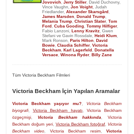
işe koyulur ve
Cathy Dennis
ile My Love Is For
Jovovich
,
Jerry Stiller
,
David Duchovny
,
Vince Vaughn
,
Jon Voight
,
Judah
Real adlı şarkıyı yazar ama Victoria’nın üçüncü
Friedlander
,
Alexander Skarsgård
,
hamileliği sebebiyle şarkı hiç piyasaya sürülmez.
James Marsden
,
Donald Trump
,
Melania Trump
,
Christian Slater
,
Tom
Ford
,
Cuba Gooding
,
Tommy Hilfiger
,
Victoria Beckham
,
Dolce Gabbana
ve yakın
Fabio Lanzoni
,
Lenny Kravitz
,
Gwen
Stefani ve Gavin Rossdale
,
Heidi Klum
,
dostum dediği
Roberto Cavalli
için podyuma çıkar.
Mark Ronson
,
Paris Hilton
,
David
2004 yılında da Rock and Republic için VB Rocks
Bowie
,
Claudia Schiffer
,
Victoria
Beckham
,
Karl Lagerfeld
,
Donatella
adında ağırlıklı olarak jean pantolondan oluşan bir
Versace
,
Winona Ryder
,
Billy Zane
koleksiyon hazırlar.
Kısa bir süreliğine
Rocawear
’ın mankenliğini
Tüm Victoria Beckham Filmleri
yapar, Samantha Thavasa adlı mağaza için çanta
ve mücevher tasarlar. Haziran 2006’da DVB adında
Victoria Beckham İçin Yapılan Aramalar
güneş gözlüğü koleksiyonu hazırlar ve dünya
kupasında kendi tasarladığı gözlüklerle poz vererek
Victoria Beckham yaşıyor mu?
,
Victoria Beckham
bol bol reklamını da yapar. Yine aynı yıl Intimately
biyografi
,
Victoria Beckham hayatı
,
Victoria Beckham
Beckham adında bay ve bayan parfümü satışa
özgeçmişi
,
Victoria Beckham hakkında
,
Victoria
sunulur.
Beckham doğum yeri
,
Victoria Beckham fotoğraf
,
Victoria
Beckham video
,
Victoria Beckham resim
,
Victoria