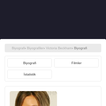
Biyografi
›
Biyografiler
›
Victoria Beckham
› Biyografi
Biyografi
Filmler
İstatistik