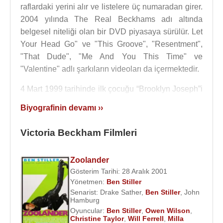
raflardaki yerini alır ve listelere üç numaradan girer.
2004 yılında The Real Beckhams adı altında
belgesel niteliği olan bir DVD piyasaya sürülür. Let
Your Head Go" ve "This Groove", "Resentment",
"That Dude", "Me And You This Time" ve
"Valentine" adlı şarkıların videoları da içermektedir.
4 Mart 1999 tarihinde ilk çocuğu “Brooklyn Joseph”i
dünyaya getirdi. Bu doğumdan 4 ay sonra da 4
Biyografinin devamı ››
temmuz 1999 da “
David Beckham
” ile evlendi. 2.
oğulları “Romeo James Beckham” 1 Eylül 2002
Victoria Beckham Filmleri
tarihinde dünyaya geldi. 3. oğulları “Cruz David
Beckham” 2005 yılının Şubat ayında dünyaya geldi.
Zoolander
10 Temmuz 2011'de
Los Angeles
'da doğan kız
Gösterim Tarihi: 28 Aralık 2001
çocuklarına “Harper Seven Beckham” adını verdiler.
Yönetmen:
Ben Stiller
İngiliz basınının Victoria’nın müzik kariyerini
Senarist:
Drake Sather
,
Ben Stiller
,
John
Hamburg
başarısızlık olarak yorumlaması Victoria’nın müzik
Oyuncular:
Ben Stiller
,
Owen Wilson
,
ile ilgili hedeflerini de yok eder. Ama Victoria tekrar
Christine Taylor
,
Will Ferrell
,
Milla