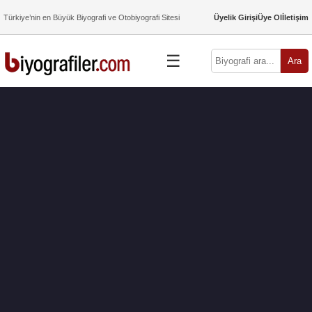
Türkiye’nin en Büyük Biyografi ve Otobiyografi Sitesi
Üyelik Girişi
Üye Ol
İletişim
☰
Ara