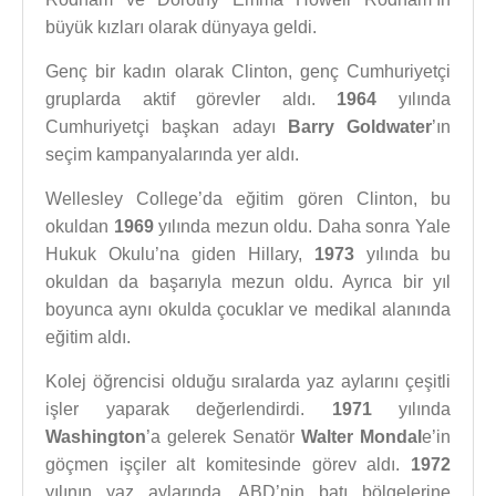
büyük kızları olarak dünyaya geldi.
Genç bir kadın olarak Clinton, genç Cumhuriyetçi
gruplarda aktif görevler aldı.
1964
yılında
Cumhuriyetçi başkan adayı
Barry Goldwater
’ın
seçim kampanyalarında yer aldı.
Wellesley College’da eğitim gören Clinton, bu
okuldan
1969
yılında mezun oldu. Daha sonra Yale
Hukuk Okulu’na giden Hillary,
1973
yılında bu
okuldan da başarıyla mezun oldu. Ayrıca bir yıl
boyunca aynı okulda çocuklar ve medikal alanında
eğitim aldı.
Kolej öğrencisi olduğu sıralarda yaz aylarını çeşitli
işler yaparak değerlendirdi.
1971
yılında
Washington
’a gelerek Senatör
Walter Mondal
e’in
göçmen işçiler alt komitesinde görev aldı.
1972
yılının yaz aylarında, ABD’nin batı bölgelerine