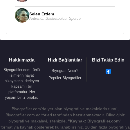
Selen Erdem
Antrenör
,
Basketbolcu
,
Sporcu
Hakkımızda
Hızlı Bağlantılar
Bizi Takip Edin
Biyografiler.com, ünlü
Biyografi Nedir?
isimlerin hayat
Popüler Biyografiler
hikayelerini derleyen
kapsamlı bir
platformdur. Her
yaşam bir iz bırakır.
Biyografiler.com'da yer alan biyografi ve makalelerin tümü,
Biyografiler.com editörleri tarafından hazırlanmaktadır. Dilediğiniz
biyografi ve makaleyi, sitenizde,
"Kaynak: Biyografiler.com"
formatıyla kaynak göstererek kullanabilirsiniz. 20'den fazla biyografi ya