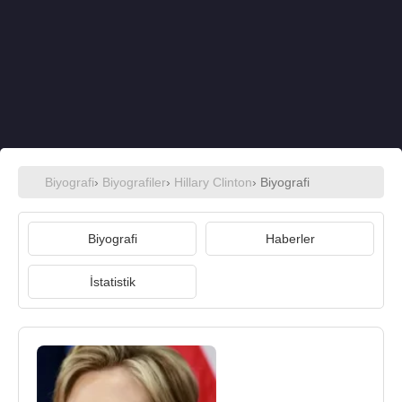
Biyografi
›
Biyografiler
›
Hillary Clinton
› Biyografi
Biyografi
Haberler
İstatistik