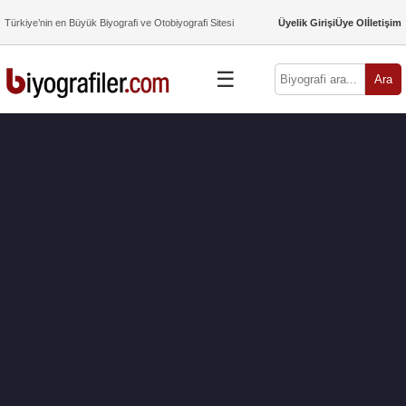
Türkiye’nin en Büyük Biyografi ve Otobiyografi Sitesi
Üyelik Girişi
Üye Ol
İletişim
☰
Ara