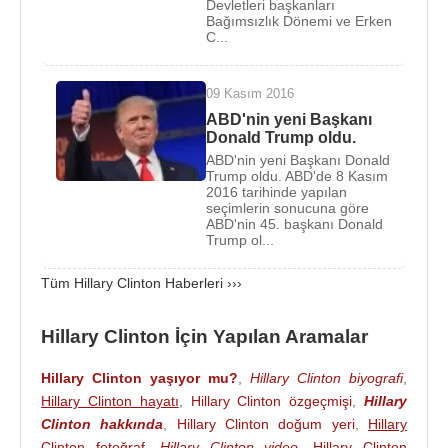
gösterdi.
Devletleri başkanları
Bağımsızlık Dönemi ve Erken
C...
1992
yılında ABD başkanlık seçimleri sırasında, eşi
Bill Clinton’ın kampanyalarında önemli roller
üstlendi. Başkan seçilmesinin ardından Bill Clinton
09 Kasım 2016
eşini Ulusal Sağlık Reformu çalışmalarının başına
ABD'nin yeni Başkanı
Donald Trump oldu.
getirdi.
ABD'nin yeni Başkanı Donald
Trump oldu. ABD'de 8 Kasım
Eşi, ABD’nin 42. devlet başkanı
Bill Clinton
'ın
2016 tarihinde yapılan
görev yaptığı 1993-2001 yılları arasında Hillary
seçimlerin sonucuna göre
ABD'nin 45. başkanı Donald
Rodham Clinton’da ABD’nin First Lady’si olarak
Trump ol...
görev yaptı.
Tüm Hillary Clinton Haberleri ›››
2000
yılına gelindiğinde New York’da senatörlük
sandalyesi kazanan Clinton, bu sayede bu koltuğu
Hillary Clinton İçin Yapılan Aramalar
kazanan ilk eski ABD başkanı eşi oldu. 2001-2009
arasında ABD Senatosunda
New York
eyaletinin
Hillary Clinton yaşıyor mu?
,
Hillary Clinton biyografi
,
senatörü olarak görev yaptı.
Hillary Clinton hayatı
,
Hillary Clinton özgeçmişi
,
Hillary
Clinton hakkında
,
Hillary Clinton doğum yeri
,
Hillary
2007
yılına gelindiğinde yeni bir konuda bir ilk
Clinton fotoğraf
,
Hillary Clinton video
,
Hillary Clinton