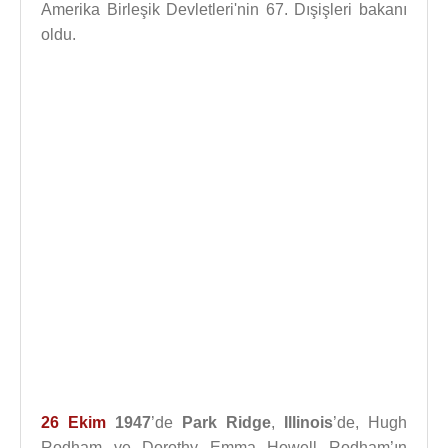
Amerika Birleşik Devletleri'nin 67. Dışişleri bakanı
oldu.
26 Ekim
1947
’de
Park Ridge
,
Illinois
’de, Hugh
Rodham ve Dorothy Emma Howell Rodham’ın