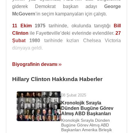
giderek Demokrat başkan adayı
George
McGovern
’in seçim kampanyaları için çalıştı.
11 Ekim
1975
tarihinde, okulunda tanıştığı
Bill
Clinton
ile Fayetteville’deki evlerinde evlendiler.
27
Şubat
1980
tarihinde kızları Chelsea Victoria
dünyaya geldi.
Hillary, Bill’in Arkansas başsavcılığı ve valiliği
Biyografinin devamı ››
yaptığı sıralarda kızlık soyadını kullanmayı
sürdürerek Rose Hukuk Firmasında çalışmaya
Hillary Clinton Hakkında Haberler
başladı. Uzun yıllar boyunca Arkansas “first lady”si
olan Hillary (1979-1981, 1983-1992) daha sonra
08 Şubat 2025
Arkansas
Eğitim Standartları Komitesi’nin
Kronolojik Sırayla
başkanlığını yapmaya başladı. Bu yıllarda çocuk
Dünden Bugüne Görev
hakları üzerine pek çok çalışma yürüttü. Bu
Almış ABD Başkanları
çalışmalarının ardından “The National Law Jurnal”
Kronolojik Sırayla Dünden
Bugüne Görev Almış ABD
Hillary’i ABD’nin en güçlü yüz avukatı arasında
Başkanları Amerika Birleşik