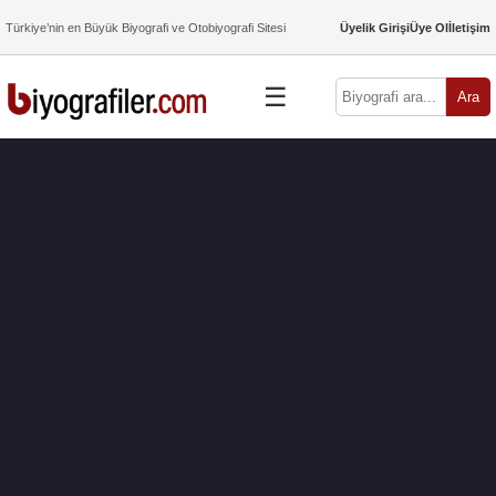
Türkiye’nin en Büyük Biyografi ve Otobiyografi Sitesi
Üyelik Girişi
Üye Ol
İletişim
☰
Ara