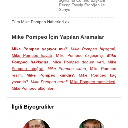
açıklama Cumhurbaşkanı
düşündüğünü söyledi.
Edward Snowden
, devlet
Recep Tayyip Erdoğan ile
Suriye...
mallarının casusluğu ve hırsızlığıyla suçlandığı için
23 Haziran
2013
tarihinde
ABD
’yi terk ederek
Tüm Mike Pompeo Haberleri ›››
Rusya
'ya
Moskova
’ya gitti ve siyasi sığınma aldı.
Mike Pompeo İçin Yapılan Aramalar
İran
ile yapılan nükleer anlaşmaya karşı çıkan
Mike
Pompeo
,
15 Temmuz
2016 darbe girişiminin ertesi
Mike Pompeo yaşıyor mu?
,
Mike Pompeo biyografi
,
günü Twitter'da
Türkiye
'yi "totaliter İslamcı
Mike Pompeo hayatı
,
Mike Pompeo özgeçmişi
,
Mike
diktatörlük" olarak tanımlamıştı. "
Recep Tayyip
Pompeo hakkında
,
Mike Pompeo doğum yeri
,
Mike
Erdoğan
hükümetinin anca
İran
yönetimi kadar
Pompeo fotoğraf
,
Mike Pompeo video
,
Mike Pompeo
demokratik olduğu" ifadelerini de kullanan Pompeo
resim
,
Mike Pompeo kimdir?
,
Mike Pompeo kaç
daha sonra bu Tweet'ini silmiş ve Twitter hesabını
yaşında?
,
Mike Pompeo nereli
,
Mike Pompeo memleketi
,
da kapatmıştı.
Mike Pompeo albümleri
Mike Pompeo,
2017
yılında yaptığı bir
konuşmasında
WikiLeaks
’in kurucusu
Julian
İlgili Biyografiler
Assange
'ı devlet düşmanı, narsist, sahtekâr ve
korkak olarak tanımlamıştır.