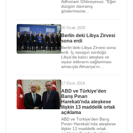
Adhonam Ghbreyesus: "Eğer
başkanlığına getirildi.
düzgün davranış
göstermezse...
Mike Pompeo,
CIA
Başkanı olarak göreve
başladıktan sonra ilk ziyaret ettiği ülkeler
9 Şubat
20 Ocak 2020
2017 tarihinde
Türkiye
ve
Suudi Arabistan
oldu.
Berlin deki Libya Zirvesi
Suriye
ve
İşid
ile ilgili politikaları görüşmek üzere
sona erdi
Türkiye Cumhurbaşkanı
Recep Tayyip Erdoğan
Berlin'deki Libya Zirvesi sona
ile bir araya geldi. Türkiye'nin ardından Suudi
erdi. İç savaşın sürdüğü
Libya'da kalıcı ateşkes ve
Arabistan'a geçen Pompeo, başkent
Riyad
'da
siyasi istikrarın sağlanması
düzenlenen törende Suudi Veliaht Prensi ve İçişleri
amacıyla Almanya'nı...
Bakanı Prens
Muhammed bin Nayif
’i terörle
mücadele ve barışa katkılarından ötürü'
George
17 Ekim 2019
Tenet
madalyasıyla ödüllendirdi.
ABD ve Türkiye'den
Barış Pınarı
2016
Şubat ayında yaptığı bir konuşmasında
Harekatı'nda ateşkese
ilişkin 13 maddelik ortak
devlete dair gizli belgeleri gazetecilere sızdıran eski
açıklama
Ulusal Güvenlik Kurumu (NSA) çalışanı
Edward
ABD ve Türkiye'den Barış
Snowden
’in
Rusya
'dan geri getirilmesi ve idam
Pınarı Harekatı'nda ateşkese
ilişkin 13 maddelik ortak
edilmesi gereken bir vatan haini olduğunu