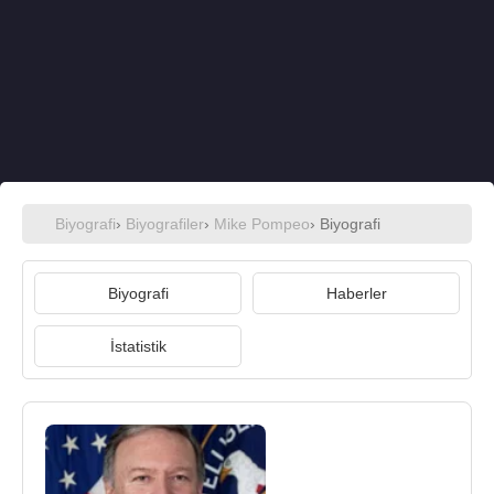
Biyografi
›
Biyografiler
›
Mike Pompeo
› Biyografi
Biyografi
Haberler
İstatistik