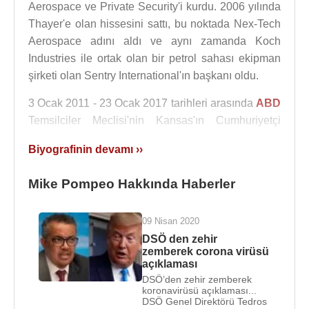
Aerospace ve Private Security'i kurdu. 2006 yılında
Thayer'e olan hissesini sattı, bu noktada Nex-Tech
Aerospace adını aldı ve aynı zamanda Koch
Industries ile ortak olan bir petrol sahası ekipman
şirketi olan Sentry International'ın başkanı oldu.
3 Ocak 2011 - 23 Ocak 2017 tarihleri arasında
ABD
Temsilciler Meclisi'nin Kansas'ın Cumhuriyetçi
delegelerinden biri olarak görev yaptı.
Biyografinin devamı ››
8 Kasım
2016
tarihinde
ABD
Başkanı seçilen
Donald Trump
Mike Pompeo Hakkında Haberler
, 18 Kasım 2016 Mike Pompeo'yu
(
CIA
) Merkezi İstihbarat Teşkilatı Direktörü olarak
aday göstereceğini duyurdu.
09 Nisan 2020
DSÖ den zehir
20 Ocak
2017
tarihinde
Donald Trump
,
ABD
zemberek corona virüsü
Başkanı olarak göreve başladıktan sonra 23 Ocak
açıklaması
2017'de 66-32 oyla Birleşik Devletler Senatosu
DSÖ’den zehir zemberek
koronavirüsü açıklaması...
tarafından onaylandı ve Mike Pompeo,
CIA
DSÖ Genel Direktörü Tedros