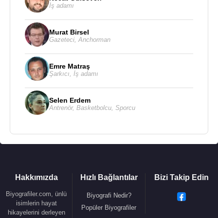
İş adamı
Murat Birsel
Gazeteci
,
Anchorman
Emre Matraş
Şarkıcı
,
İş adamı
Selen Erdem
Antrenör
,
Basketbolcu
,
Sporcu
Hakkımızda
Hızlı Bağlantılar
Bizi Takip Edin
Biyografiler.com, ünlü
Biyografi Nedir?
isimlerin hayat
Popüler Biyografiler
hikayelerini derleyen