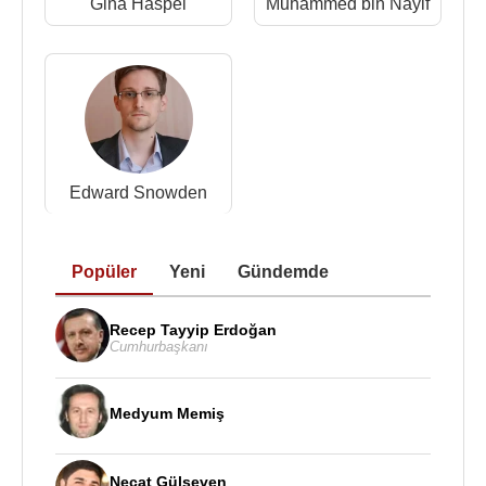
Gina Haspel
Muhammed bin Nayif
Edward Snowden
Popüler
Yeni
Gündemde
Recep Tayyip Erdoğan
Cumhurbaşkanı
Medyum Memiş
Necat Gülseven