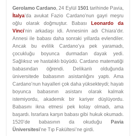
Gerolamo Cardano
, 24 Eylül
1501
tarihinde Pavia,
İtalya
’da avukat Fazio Cardano'nun gayri meşru
oğlu olarak doğmuştur. Babası
Leonardo da
Vinci
’nin arkadaşı idi. Annesinin adı Chiara’dır.
Annesi ile babası daha sonraki yıllarda evlendiler.
Ancak bu evlilik Cardano’ya pek yaramadı,
çocukluğu boyunca durmadan dayak yedi.
Sağlıksız ve hastalıklı büyüdü. Cardano matematiği
babasından öğrendi. Delikanlı olduğunda
üniversitede babasının asistanlığını yaptı. Ama
Cardano’nun hayalleri çok daha yüksekteydi; hayatı
boyunca babasının asistanı olarak kalmak
istemiyordu, akademik bir kariyer düşlüyordu.
Babasını ikna etmesi pek kolay olmadı, ama
başardı. Israrlara karşın babası gibi hukuk okumadı.
1520’de babasının da okuduğu
Pavia
Üniversitesi
’ne Tıp Fakültesi’ne girdi.