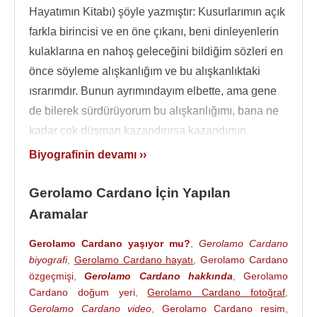
Hayatımın Kitabı) şöyle yazmıştır: Kusurlarımın açık
farkla birincisi ve en öne çıkanı, beni dinleyenlerin
kulaklarına en nahoş geleceğini bildiğim sözleri en
önce söyleme alışkanlığım ve bu alışkanlıktaki
ısrarımdır. Bunun ayrımındayım elbette, ama gene
de bilerek sürdürüyorum bu alışkanlığımı, bana ne
kadar çok düşman kazandırırsa kazandırsın.
Biyografinin devamı ››
Savaş yüzünden okul kapanınca eğitimini
tamamlamak üzere
Padua Üniversitesi
’ne geçti.
Gerolamo Cardano İçin Yapılan
Taşınmadan kısa bir süre sonra babası öldü.
Aramalar
Babasından miras kalan parayı çarçur ettikten
sonra kumara yönelir. Herkesten daha iyi bildiği
Gerolamo Cardano yaşıyor mu?
,
Gerolamo Cardano
olasılık kuramı sayesinde kâğıt ve zar oyunlarında
biyografi
,
Gerolamo Cardano hayatı
,
Gerolamo Cardano
özgeçmişi
,
Gerolamo Cardano hakkında
,
Gerolamo
oldukça başarılıydı, satranç da oynardı. Kumar
Cardano doğum yeri
,
Gerolamo Cardano fotoğraf
,
çevresi pek tekin değildi tahmin edildiği gibi. Bu
Gerolamo Cardano video
,
Gerolamo Cardano resim
,
yüzden yanında hep bir bıçak taşırdı. Bir defasında,