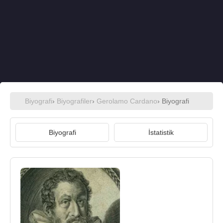
Biyografi
›
Biyografiler
›
Gerolamo Cardano
› Biyografi
Biyografi
İstatistik