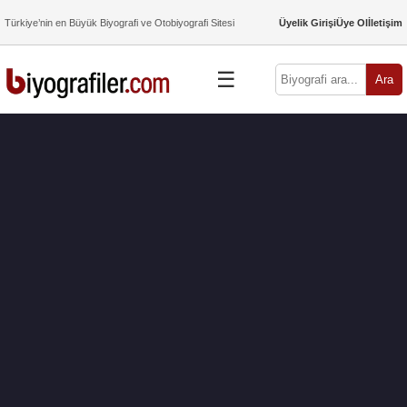
Türkiye’nin en Büyük Biyografi ve Otobiyografi Sitesi
Üyelik Girişi
Üye Ol
İletişim
☰
Ara