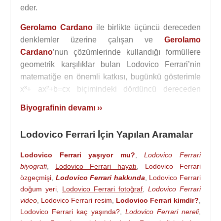
eder.
Gerolamo Cardano
ile birlikte üçüncü dereceden
denklemler üzerine çalışan ve
Gerolamo
Cardano
’nun çözümlerinde kullandığı formüllere
geometrik karşılıklar bulan Lodovico Ferrari’nin
matematiğe en önemli katkısı, bugünkü gösterimle
x³+ ax²+b=cx biçimindeki dördüncü dereceden
denklemlerin çözümü için geliştirdiği yöntemdir.
Biyografinin devamı ››
Dördüncü dereceden denklemleri üçüncü
dereceden denklemlere indirgemeye dayanan
Lodovico Ferrari İçin Yapılan Aramalar
Lodovico Ferrari’nin çözüm yöntemi
Gerolamo
Lodovico Ferrari yaşıyor mu?
,
Lodovico Ferrari
Cardano
’nun 1545 yılında yayımladığı Ars Magna
biyografi
,
Lodovico Ferrari hayatı
,
Lodovico Ferrari
(büyük sanat) adlı ünlü kitabında yer aldı.
özgeçmişi
,
Lodovico Ferrari hakkında
,
Lodovico Ferrari
doğum yeri
,
Lodovico Ferrari fotoğraf
,
Lodovico Ferrari
Ars Magna (büyük sanat) adlı kitabı
Gerolamo
video
,
Lodovico Ferrari resim
,
Lodovico Ferrari kimdir?
,
Cardano
’yu savunan Lodovico Ferrari ile
Lodovico Ferrari kaç yaşında?
,
Lodovico Ferrari nereli
,
matematikçi
Niccolo Tartaglia
arasında uzun yıllar