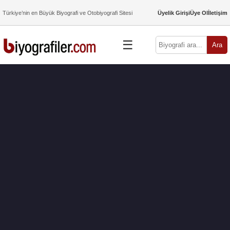
Türkiye’nin en Büyük Biyografi ve Otobiyografi Sitesi
Üyelik Girişi
Üye Ol
İletişim
☰
Ara