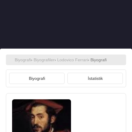
Biyografi
›
Biyografiler
›
Lodovico Ferrari
› Biyografi
Biyografi
İstatistik