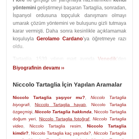
yöntemini
geliştirmeyi başaran Tartaglia, sonradan,
İspanyol ordusuna topçuluk danışmanı olmayı
umarak çözüm yöntemini ve buluşunu gizli tutmaya
karar vermişti. Daha sonra kesinlikle açıklamamak
koşuluyla
Gerolamo Cardano
’ya öğretmeye razı
oldu.
Tartaglia, 1539 yılının mart ayında
Venedik
’den
ayrıldı ve
Milano
'ya gitti.
Biyografinin devamı ››
Gerolamo Cardano
’nun sözünü tutmaması ve
Niccolo Tartaglia İçin Yapılan Aramalar
1545’te yayımladığı Ars magna "Büyük Sanat" adlı
yapıtında bu yönteme de yer vermesi üzerine
Niccolo Tartaglia yaşıyor mu?
,
Niccolo Tartaglia
Tartaglia, ertesi yıl 1546 da yayımladığı Quesiti et
biyografi
,
Niccolo Tartaglia hayatı
,
Niccolo Tartaglia
inventioni diverse (Çeşitli Sorular ve Buluşlar) adlı
özgeçmişi
,
Niccolo Tartaglia hakkında
,
Niccolo Tartaglia
kitabında
Gerolamo Cardano
'yu sözünü
doğum yeri
,
Niccolo Tartaglia fotoğraf
,
Niccolo Tartaglia
tutmamakla ve sahtekârlık, yalancılık ve hırsızlıkla
video
,
Niccolo Tartaglia resim
,
Niccolo Tartaglia
suçlayarak şiddetle eleştirdi. Onu savunan
kimdir?
,
Niccolo Tartaglia kaç yaşında?
,
Niccolo Tartaglia