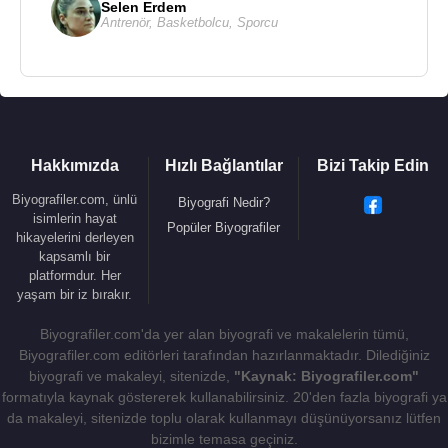
Selen Erdem
Antrenör
,
Basketbolcu
,
Sporcu
Kaynak:Biyografiler.com
Hakkımızda
Hızlı Bağlantılar
Bizi Takip Edin
Biyografiler.com, ünlü
Biyografi Nedir?
isimlerin hayat
Popüler Biyografiler
hikayelerini derleyen
kapsamlı bir
platformdur. Her
yaşam bir iz bırakır.
Biyografiler.com'da yer alan biyografi ve makalelerin tümü,
Biyografiler.com editörleri tarafından hazırlanmaktadır. Dilediğiniz
biyografi ve makaleyi, sitenizde,
"Kaynak: Biyografiler.com"
formatıyla kaynak göstererek kullanabilirsiniz. 20'den fazla biyografi ya
da makaleyi, sitenizde toplu olarak kullanmayı düşünüyorsanız lütfen
bizimle temasa geçiniz.