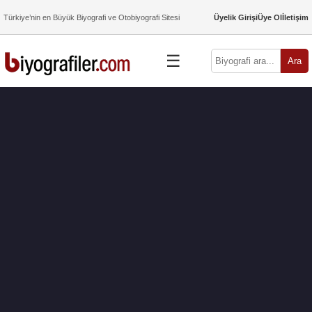
Türkiye’nin en Büyük Biyografi ve Otobiyografi Sitesi
Üyelik Girişi
Üye Ol
İletişim
☰
Ara