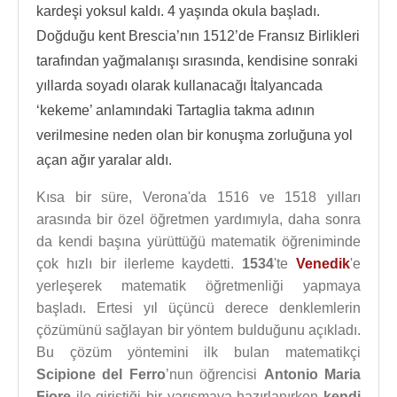
kardeşi yoksul kaldı. 4 yaşında okula başladı.
Doğduğu kent Brescia’nın 1512’de Fransız Birlikleri
tarafından yağmalanışı sırasında, kendisine sonraki
yıllarda soyadı olarak kullanacağı İtalyancada
‘kekeme’ anlamındaki Tartaglia takma adının
verilmesine neden olan bir konuşma zorluğuna yol
açan ağır yaralar aldı.
Kısa bir süre, Verona'da 1516 ve 1518 yılları
arasında bir özel öğretmen yardımıyla, daha sonra
da kendi başına yürüttüğü matematik öğreniminde
çok hızlı bir ilerleme kaydetti.
1534
'te
Venedik
'e
yerleşerek matematik öğretmenliği yapmaya
başladı. Ertesi yıl üçüncü derece denklemlerin
çözümünü sağlayan bir yöntem bulduğunu açıkladı.
Bu çözüm yöntemini ilk bulan matematikçi
Scipione del Ferro
’nun öğrencisi
Antonio Maria
Fiore
ile giriştiği bir yarışmaya hazırlanırken
kendi