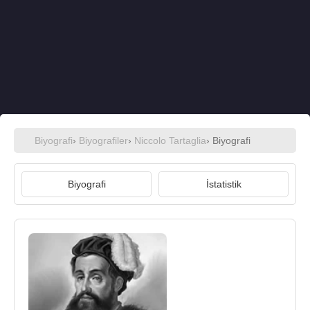
Biyografi
›
Biyografiler
›
Niccolo Tartaglia
› Biyografi
Biyografi
İstatistik