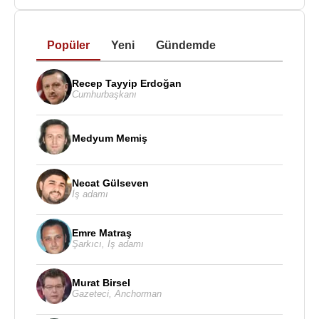
sokaklara attı. Ünlü matematikçi hemen evine
koştu, bu buluşu üzerine deneyler yapmaya başladı
ve bir sıvı içine daldırılan bir cismin kendi ağırlığına
Popüler
Yeni
Gündemde
eşit ağırlıkta sıvı taşırdığını kanıtladı. Böylece
başlangıç noktası olarak bu buluşunu kullanarak
Recep Tayyip Erdoğan
Cumhurbaşkanı
hem daha birçok keşiflerin ilk adımını atmış, hem de
krala tacında ne ölçüde saf altın bulunduğunu
söylemenin yolunu bulmuş oldu.
Medyum Memiş
Büyük bilginin ölümüne de ne yazık ki bilim aşkı
neden oldu.
212
yılında, 3 yıl boyunca şehrin
Necat Gülseven
İş adamı
kıyısında gemilerini batırdığı Romalı kumandan
Marcellus
,Sirakuza şehrini en sonunda kuşattı.
Şehir düştüğü sırada Archimedes, evinde yine bir
Emre Matraş
Şarkıcı
,
İş adamı
problemle uğraşıyordu. Kumandan büyük saygı
duyduğu ve zekasını 3 yıl boyunca altedemediği bu
Murat Birsel
bilginle tanışmak istedi ve bir askerini gönderip
Gazeteci
,
Anchorman
saygılarını sunmak için onu huzuruna davet etti.