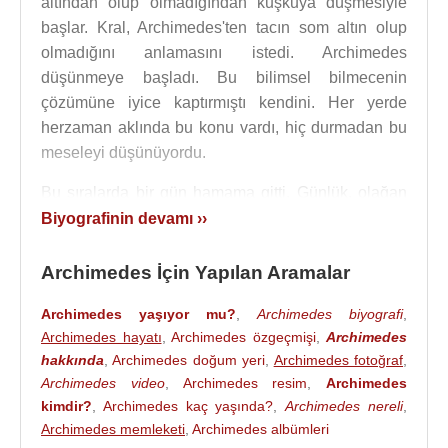
altından olup olmadığından kuşkuya düşmesiyle
başlar. Kral, Archimedes'ten tacın som altın olup
olmadığını anlamasını istedi. Archimedes
düşünmeye başladı. Bu bilimsel bilmecenin
çözümüne iyice kaptırmıştı kendini. Her yerde
herzaman aklında bu konu vardı, hiç durmadan bu
meseleyi düşünüyordu.
Bu sıralarda bir gün hamama gitti. Günlük, olağan
şeylerden biriydi bu. Musluğu açtı; su mermer
Biyografinin devamı ››
banyoya dolarken o da yıkanmaya hazırlanıyordu.
Sonra dalgın dalgın yavaşça banyoya girdi. Aklı
Archimedes İçin Yapılan Aramalar
yine altın meselesindeydi. Bir yandan yıkanıyor öte
Archimedes yaşıyor mu?
,
Archimedes biyografi
,
yandan da suya girip çıktıkça çocukça bir merakla
Archimedes hayatı
,
Archimedes özgeçmişi
,
Archimedes
suyun seviyesindeki değişiklikleri izliyordu.
hakkında
,
Archimedes doğum yeri
,
Archimedes fotoğraf
,
İşte ne olduysa o anda oldu ve birden banyodan
Archimedes video
,
Archimedes resim
,
Archimedes
kimdir?
,
Archimedes kaç yaşında?
,
Archimedes nereli
,
fırlayan Archimedes, avazı çıktığı kadar,
''Eureka,
Archimedes memleketi
,
Archimedes albümleri
Eureka''
(Buldum,buldum) diye bağırarak kendini