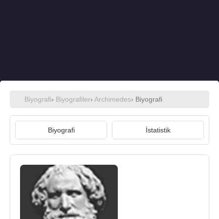
Biyografi
›
Biyografiler
›
Archimedes
› Biyografi
Biyografi
İstatistik