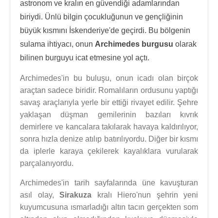
astronom ve kralın en güvendiği adamlarından
biriydi. Ünlü bilgin çocukluğunun ve gençliğinin
büyük kısmını İskenderiye'de geçirdi. Bu bölgenin
sulama ihtiyacı, onun
Archimedes burgusu
olarak
bilinen burguyu icat etmesine yol açtı.
Archimedes'in bu buluşu, onun icadı olan birçok
araçtan sadece biridir. Romalıların ordusunu yaptığı
savaş araçlarıyla yerle bir ettiği rivayet edilir. Şehre
yaklaşan düşman gemilerinin bazıları kıvrık
demirlere ve kancalara takılarak havaya kaldırılıyor,
sonra hızla denize atılıp batırılıyordu. Diğer bir kısmı
da iplerle karaya çekilerek kayalıklara vurularak
parçalanıyordu.
Archimedes'in tarih sayfalarında üne kavuşturan
asıl olay,
Sirakuza
kralı Hiero'nun şehrin yeni
kuyumcusuna ısmarladığı altın tacın gerçekten som