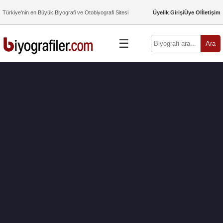
Türkiye’nin en Büyük Biyografi ve Otobiyografi Sitesi
Üyelik Girişi
Üye Ol
İletişim
☰
Ara