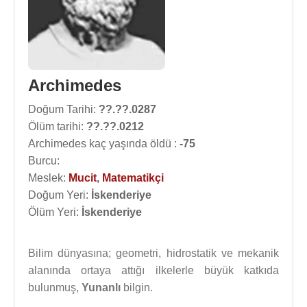
Archimedes
Doğum Tarihi:
??.??.0287
Ölüm tarihi:
??.??.0212
Archimedes kaç yaşında öldü :
-75
Burcu:
Meslek:
Mucit
,
Matematikçi
Doğum Yeri:
İskenderiye
Ölüm Yeri:
İskenderiye
Bilim dünyasına; geometri, hidrostatik ve mekanik
alanında ortaya attığı ilkelerle büyük katkıda
bulunmuş,
Yunanlı
bilgin.