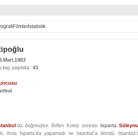
ografi
Filmler
İstatistik
tipoğlu
3.Mart.1983
 kaç yaşında :
43
yuncusu
anbul
stanbul
’da doğmuştur. Bilfen Koleji sonrası
Isparta
Süleym
ldı. Ama Isparta’da yapamadı ve İstanbul’a döndü. İstanbul’