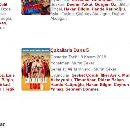
si)
elil
Bozkurt
,
Devrim Yakut
,
Gürgen Öz
,
Bihter
,
Özge
Dinçel
,
Hakan Bilgin
,
Hande Katipoğlu
,
azlı
Aykut Taşkın
,
Çağatay Atasagun
,
Doğan
raoğlu
,
Akdoğan
kaş
,
ral
Çakallarla Dans 5
Gösterim Tarihi: 8 Kasım 2018
Yönetmen:
Murat Şeker
Senarist:
Ali Tanrıverdi
,
Murat Şeker
öz
,
Enis
Oyuncular:
Şevket Çoruh
,
İlker Ayrık
,
Mur
 Bilgin
,
Akkoyunlu
,
Timur Acar
,
Didem Balçın
,
ürkad
,
Hande Katipoğlu
,
Hakan Bilgin
,
Ceyhun
ıl Tetik
Yılmaz
,
Şebnem Dönmez
ar