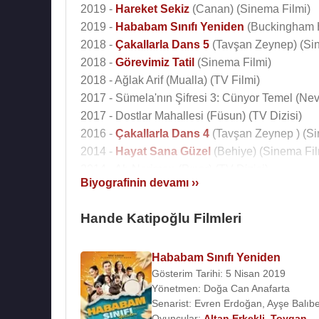
2019 -
Hareket Sekiz
(Canan) (Sinema Filmi)
2019 -
Hababam Sınıfı Yeniden
(Buckingham H
2018 -
Çakallarla Dans 5
(Tavşan Zeynep) (Sin
2018 -
Görevimiz Tatil
(Sinema Filmi)
2018 - Ağlak Arif (Mualla) (TV Filmi)
2017 - Sümela'nın Şifresi 3: Cünyor Temel (Nev
2017 - Dostlar Mahallesi (Füsun) (TV Dizisi)
2016 -
Çakallarla Dans 4
(Tavşan Zeynep ) (Si
2014 -
Hayat Sana Güzel
(Behiye) (Sinema Fil
2014 - Ah Neriman (Pınar) (TV Dizisi)
Biyografinin devamı ››
2012 - Harem (Mürebbiye Bihter) (TV Dizisi)
2012 - Arkadaşım Max (Şermin) (Sinema Filmi)
Hande Katipoğlu Filmleri
2012 - 2013 - Pis Yedili (Nevriye Hoca) (TV Dizi
2011 - 2012 - Alemin Kıralı (Esra) (TV Dizisi)
Hababam Sınıfı Yeniden
2010 - 2011 - Yahşi Cazibe (Simge) (TV Dizisi)
Gösterim Tarihi: 5 Nisan 2019
2006 - Deli Dolu (Gülin) (TV Dizisi)
Yönetmen:
Doğa Can Anafarta
2005 - Nefes Nefese (Mine) (TV Dizisi)
Senarist:
Evren Erdoğan
,
Ayşe Balıb
2005 - Dolunay (Derya) (TV Dizisi)
Oyuncular:
Altan Erkekli
,
Toygan