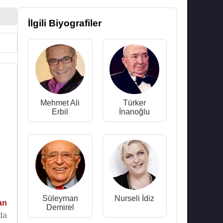
İlgili Biyografiler
Mehmet Ali
Türker
Erbil
İnanoğlu
Süleyman
Nurseli İdiz
an
Demirel
da