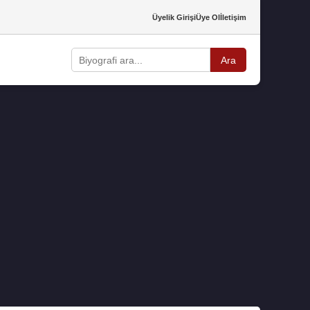
Üyelik Girişi
Üye Ol
İletişim
Ara