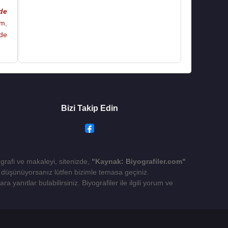
de
im
,
de
Bizi Takip Edin
ografi ve makaleyi, sitenizde,
"Kaynak: Biyografiler.com"
yı düşünüyorsanız lütfen bizimle temasa geçiniz.
 yanıtlar bulabilirsiniz. Biyografiler ile ilgili yorum ve