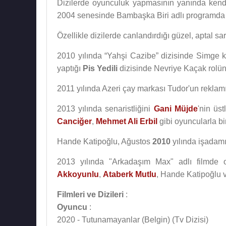
Dizilerde oyunculuk yapmasının yanında kendis
2004 senesinde Bambaşka Biri adlı programda 
Özellikle dizilerde canlandırdığı güzel, aptal sar
2010 yılında “Yahşi Cazibe” dizisinde Simge ka
yaptığı
Pis Yedili
dizisinde Nevriye Kaçak rolü
2011 yılında Azeri çay markası Tudor'un reklam
2013 yılında senaristliğini
Gani Müjde
'nin üst
Canciğer
,
Mehmet Ali Erbil
gibi oyuncularla bir
Hande Katipoğlu, Ağustos
2010
yılında işadamı
2013 yılında "Arkadaşım Max" adlı filmde o
Akkoyunlu
,
Ataberk Mutlu
, Hande Katipoğlu 
Filmleri ve Dizileri
:
Oyuncu
:
2020 - Tutunamayanlar (Belgin) (Tv Dizisi)