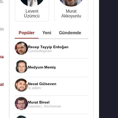
ı.
Levent
Murat
Üzümcü
Akkoyunlu
nin
Popüler
Yeni
Gündemde
Recep Tayyip Erdoğan
Cumhurbaşkanı
ma
Medyum Memiş
Necat Gülseven
at
İş adamı
Murat Birsel
Gazeteci
,
Anchorman