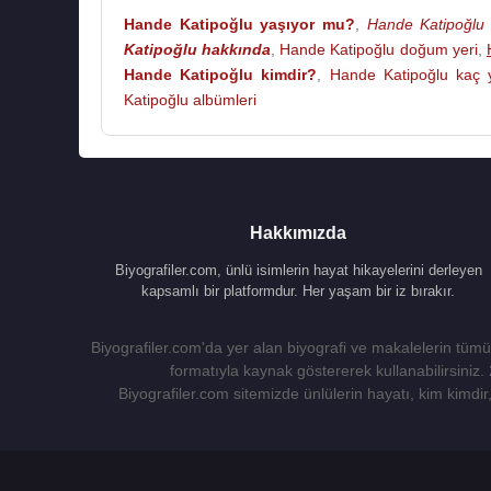
Hande Katipoğlu yaşıyor mu?
,
Hande Katipoğlu 
Katipoğlu hakkında
,
Hande Katipoğlu doğum yeri
,
Hande Katipoğlu kimdir?
,
Hande Katipoğlu kaç 
Katipoğlu albümleri
Hakkımızda
Biyografiler.com, ünlü isimlerin hayat hikayelerini derleyen
kapsamlı bir platformdur. Her yaşam bir iz bırakır.
Biyografiler.com'da yer alan biyografi ve makalelerin tümü,
formatıyla kaynak göstererek kullanabilirsiniz.
Biyografiler.com sitemizde ünlülerin hayatı, kim kimdir, 