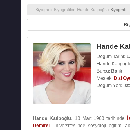
Biyografi
›
Biyografiler
›
Hande Katipoğlu
› Biyografi
Biy
Hande Ka
Doğum Tarihi:
1
Hande Katipoğlu
Burcu:
Balık
Meslek:
Dizi O
Doğum Yeri:
İst
Hande Katipoğlu
, 13 Mart 1983 tarihinde
İ
Demirel
Üniversitesi'nde sosyoloji eğitimi a