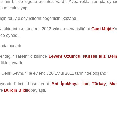
inin bir de sigorta acentesi vardır. Avea reklamlarında oynad
sunuculuk yaptı.
ışın rolüyle seyircilerin beğenisini kazandı.
rakterini canlandırdı. 2012 yılında senaristliğini
Gani Müjde
’
nde oynadı.
ında oynadı.
lendiği “
Harem
” dizisinde
Levent Üzümcü
,
Nurseli İdiz
,
Bel
likte oynadı.
 Cenk Seyhun ile evlendi. 26 Eylül
2011
tarihinde boşandı.
ynadı Filmin başrollerini
Ani İpekkaya
,
İnci Türkay
,
Mur
ve
Burçin Bildik
paylaştı.