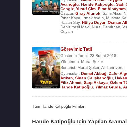
2005 - Aşk Oyunu (Yelda'nın Arkadaşı) (TV Dizi
Avanoğlu
,
Hande Katipoğlu
,
Sadi C
Cengiz
,
Yusuf Çim
,
Fırat Albayram
1997 - Böyle mi Olacaktı (Merve 1) (TV Dizisi)
Özacar
,
Giray Altınok
,
Sami Aksu
,
N
Pınar Kaya
,
Irmak Aydın
,
Mustafa Ka
Hasan Say
,
Hülya Duyar
,
Osman Al
Deniz Yeşil Mavi
,
Nural Demirhan
,
Vu
Ceylan
Kaynak:Biyografiler.com
Görevimiz Tatil
Gösterim Tarihi: 23 Şubat 2018
Yönetmen:
Murat Şeker
Senarist:
Murat Şeker
,
Ali Tanrıverdi
Oyuncular:
Demet Akbağ
,
Zafer Alg
Arıkan
,
Sinan Çalışkanoğlu
,
Hakan
Filiz Ahmet
,
Sarp Akkaya
,
Özlem T
Hande Katipoğlu
,
Yılmaz Gruda
,
An
Tüm Hande Katipoğlu Filmleri
Hande Katipoğlu İçin Yapılan Aramal