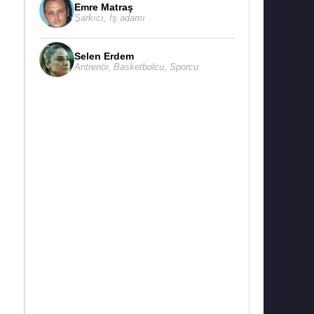
Emre Matraş
Şarkıcı
,
İş adamı
Selen Erdem
Antrenör
,
Basketbolcu
,
Sporcu