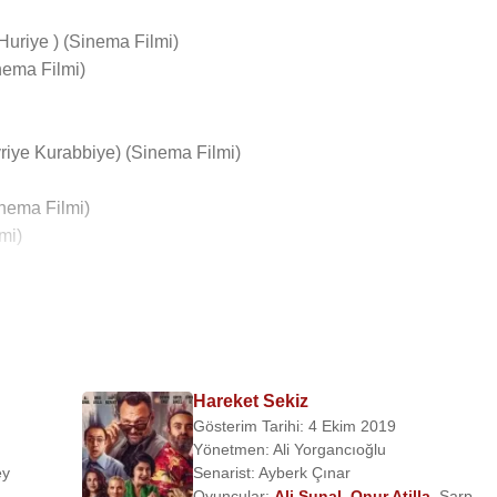
uriye ) (Sinema Filmi)
ema Filmi)
riye Kurabbiye) (Sinema Filmi)
nema Filmi)
mi)
si)
Hareket Sekiz
Gösterim Tarihi: 4 Ekim 2019
Yönetmen:
Ali Yorgancıoğlu
ey
Senarist:
Ayberk Çınar
Oyuncular:
Ali Sunal
,
Onur Atilla
,
Sarp