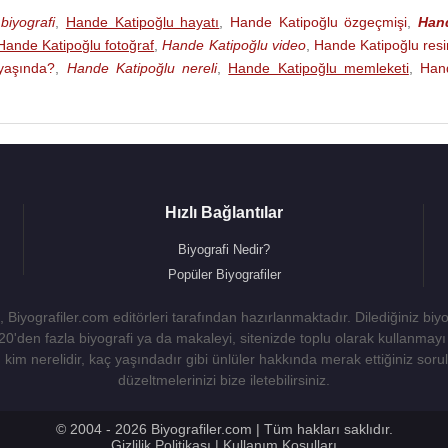
biyografi
,
Hande Katipoğlu hayatı
,
Hande Katipoğlu özgeçmişi
,
Han
Hande Katipoğlu fotoğraf
,
Hande Katipoğlu video
,
Hande Katipoğlu res
yaşında?
,
Hande Katipoğlu nereli
,
Hande Katipoğlu memleketi
,
Han
Hızlı Bağlantılar
Biyografi Nedir?
Popüler Biyografiler
 Biyografiler.com editörleri tarafından hazırlanmaktadır. Dilediğiniz biy
 20'den fazla biyografi ya da makaleyi, sitenizde toplu olarak kullanma
kim nerelidir, kaç yaşındadır gibi ünlüler hakkında merak ettiğiniz sorulara
düzeltmelerinizi bize iletebilirsiniz.
© 2004 - 2026 Biyografiler.com | Tüm hakları saklıdır.
Gizlilik Politikası
|
Kullanım Koşulları