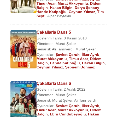
Timur Acar
,
Murat Akkoyunlu
,
Didem
Balçın
,
Hakan Bilgin
,
Derya Şensoy
,
Hande Katipoğlu
,
Ceyhun Yılmaz
,
Tim
Seyfi
,
Alper Baytekin
Çakallarla Dans 5
Gösterim Tarihi: 8 Kasım 2018
Yönetmen:
Murat Şeker
Senarist:
Ali Tanrıverdi
,
Murat Şeker
Oyuncular:
Şevket Çoruh
,
İlker Ayrık
,
Murat Akkoyunlu
,
Timur Acar
,
Didem
Balçın
,
Hande Katipoğlu
,
Hakan Bilgin
,
Ceyhun Yılmaz
,
Şebnem Dönmez
Çakallarla Dans 6
Gösterim Tarihi: 2 Aralık 2022
Yönetmen:
Murat Şeker
Senarist:
Murat Şeker
,
Ali Tanrıverdi
Oyuncular:
Şevket Çoruh
,
İlker Ayrık
,
Timur Acar
,
Murat Akkoyunlu
,
Didem
Balçın
,
Ebru Cündübeyoğlu
,
Hakan