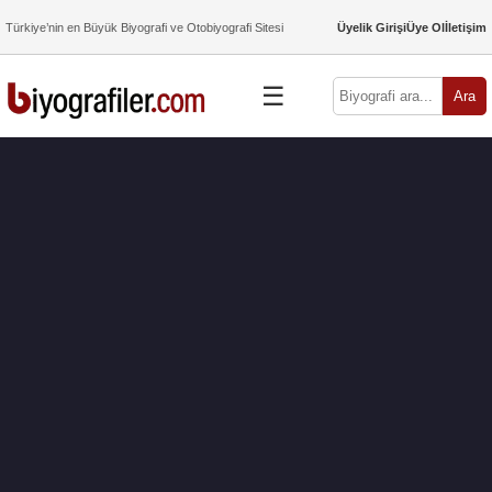
Türkiye’nin en Büyük Biyografi ve Otobiyografi Sitesi
Üyelik Girişi
Üye Ol
İletişim
☰
Ara