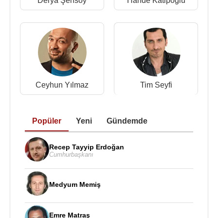
Derya Şensoy
Hande Katipoğlu
Ceyhun Yılmaz
Tim Seyfi
Popüler
Yeni
Gündemde
Recep Tayyip Erdoğan
Cumhurbaşkanı
Medyum Memiş
Emre Matraş