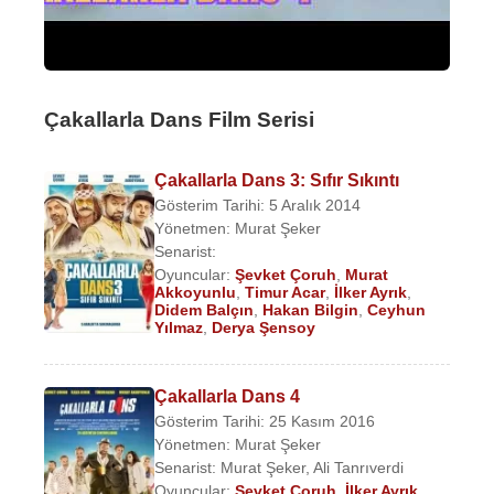
Çakallarla Dans Film Serisi
Çakallarla Dans 3: Sıfır Sıkıntı
Gösterim Tarihi: 5 Aralık 2014
Yönetmen:
Murat Şeker
Senarist:
Oyuncular:
Şevket Çoruh
,
Murat
Akkoyunlu
,
Timur Acar
,
İlker Ayrık
,
Didem Balçın
,
Hakan Bilgin
,
Ceyhun
Yılmaz
,
Derya Şensoy
Çakallarla Dans 4
Gösterim Tarihi: 25 Kasım 2016
Yönetmen:
Murat Şeker
Senarist:
Murat Şeker
,
Ali Tanrıverdi
Oyuncular:
Şevket Çoruh
,
İlker Ayrık
,