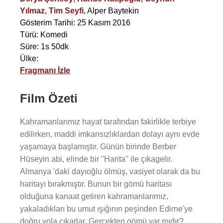
Yılmaz
,
Tim Seyfi
,
Alper Baytekin
Gösterim Tarihi: 25 Kasım 2016
Türü: Komedi
Süre: 1s 50dk
Ülke:
Fragmanı İzle
Film Özeti
Kahramanlarımız hayat tarafından fakirlikle terbiye
edilirken, maddi imkansızlıklardan dolayı aynı evde
yaşamaya başlamıştır. Günün birinde Berber
Hüseyin abi, elinde bir ''Harita'' ile çıkagelir.
Almanya 'daki dayıoğlu ölmüş, vasiyet olarak da bu
haritayı bırakmıştır. Bunun bir gömü haritası
olduğuna kanaat getiren kahramanlarımız,
yakaladıkları bu umut ışığının peşinden Edirne'ye
doğru yola çıkarlar. Gerçekten gömü var mıdır?