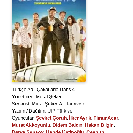
Türkçe Adı: Çakallarla Dans 4
Yönetmen:
Murat Şeker
Senarist:
Murat Şeker
,
Ali Tanrıverdi
Yapım / Dağıtım: UIP Türkiye
Oyuncular:
Şevket Çoruh
,
İlker Ayrık
,
Timur Acar
,
Murat Akkoyunlu
,
Didem Balçın
,
Hakan Bilgin
,
Derya Şensoy
,
Hande Katipoğlu
,
Ceyhun