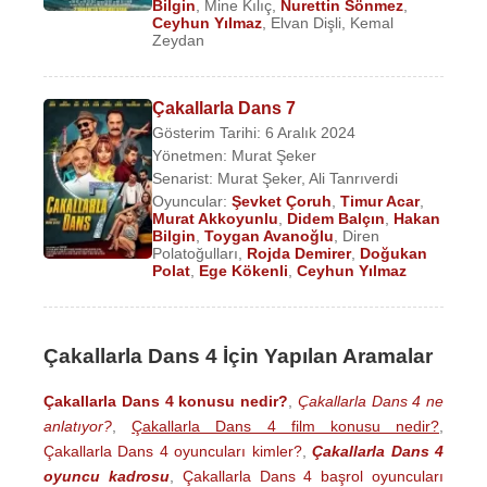
Bilgin
,
Mine Kılıç
,
Nurettin Sönmez
,
Ceyhun Yılmaz
,
Elvan Dişli
,
Kemal
Zeydan
Çakallarla Dans 7
Gösterim Tarihi: 6 Aralık 2024
Yönetmen:
Murat Şeker
Senarist:
Murat Şeker
,
Ali Tanrıverdi
Oyuncular:
Şevket Çoruh
,
Timur Acar
,
Murat Akkoyunlu
,
Didem Balçın
,
Hakan
Bilgin
,
Toygan Avanoğlu
,
Diren
Polatoğulları
,
Rojda Demirer
,
Doğukan
Polat
,
Ege Kökenli
,
Ceyhun Yılmaz
Çakallarla Dans 4 İçin Yapılan Aramalar
Çakallarla Dans 4 konusu nedir?
,
Çakallarla Dans 4 ne
anlatıyor?
,
Çakallarla Dans 4 film konusu nedir?
,
Çakallarla Dans 4 oyuncuları kimler?
,
Çakallarla Dans 4
oyuncu kadrosu
,
Çakallarla Dans 4 başrol oyuncuları