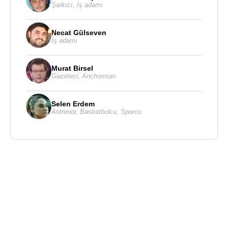
Şarkıcı
,
İş adamı
Necat Gülseven
İş adamı
Murat Birsel
Gazeteci
,
Anchorman
Selen Erdem
Antrenör
,
Basketbolcu
,
Sporcu