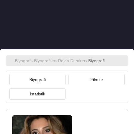
Biyografi
›
Biyografiler
›
Rojda Demirer
› Biyografi
Biyografi
Filmler
İstatistik