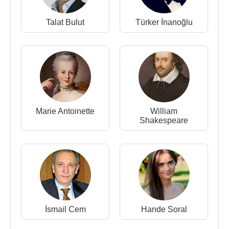
2006 - Hisarbuselik (Sema)(Dizi)
2006 - Candan Öte (Görkem Cenker)(Dizi)
Talat Bulut
Türker İnanoğlu
2005 - Tadımız Kaçmasın (Eda)(Dizi)
2004 - Canım Benim (Demet)(Dizi)
2004 - Ağa Kızı (Biricik)(Dizi)
2003 - Aşk Olsun (Ebru)(Dizi)
2002 - Gönderilmemiş Mektuplar(Sinema)
Marie Antoinette
William
Kaynak:Biyografiler.com
Shakespeare
İsmail Cem
Hande Soral