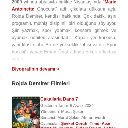
2009
yılında ablasıyla birlikte Nişantaşı’nda “
Marie
Antoinette
Chocolat” adlı çikolata dükkanı açtı.
Rojda Demirer, kendisi hakkında: Çok dakik, aşırı
programlı, müthiş disiplinli biri olduğunu söylüyor.
Şiir yazmak, spor yapmak, konsere gitmek ve
uyumak hobileri arasındadır. Kapalı yer korkusu,
yani klostrofobi. Bir de yükseklik fobisi vardır. Spor
hocalığı yapan Erhan Ünal adında erkek arkadaşı
vardır.
Biyografinin devamı ››
2010
yılında “
Geniş Aile
” dizisinde sonradan
Zeynep karakterini canlandırarak dahil oldu.
Rojda Demirer Filmleri
Rojda Demirer
,
2012
yılında
Türker İnanoğlu
’nun
davetiyle kabul edip oynadığı “
Alev Alev
” adlı
Çakallarla Dans 7
dizide
İlker İnanoğlu
,
Berk Oktay
,
Hande Soral
ile
Gösterim Tarihi: 6 Aralık 2024
beraber başrolde oldu.
Yönetmen:
Murat Şeker
Senarist:
Murat Şeker
,
Ali Tanrıverdi
Ödülleri
:
Oyuncular:
Şevket Çoruh
,
Timur Acar
,