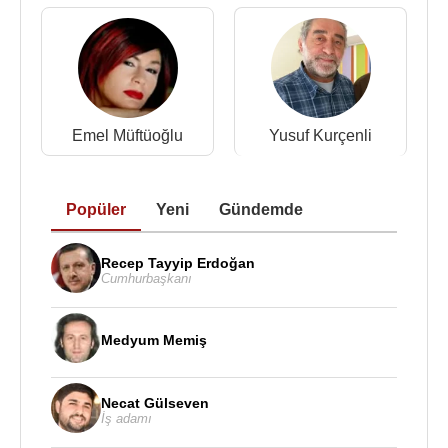
Emel Müftüoğlu
Yusuf Kurçenli
Popüler
Yeni
Gündemde
Recep Tayyip Erdoğan
Cumhurbaşkanı
Medyum Memiş
Necat Gülseven
İş adamı