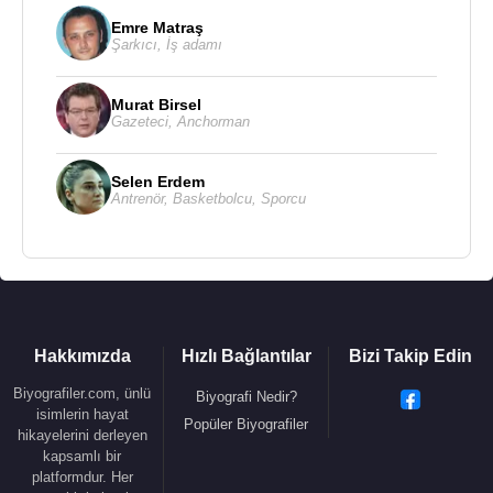
Emre Matraş
Şarkıcı
,
İş adamı
Murat Birsel
Gazeteci
,
Anchorman
Selen Erdem
Antrenör
,
Basketbolcu
,
Sporcu
Hakkımızda
Hızlı Bağlantılar
Bizi Takip Edin
Biyografiler.com, ünlü
Biyografi Nedir?
isimlerin hayat
Popüler Biyografiler
hikayelerini derleyen
kapsamlı bir
platformdur. Her