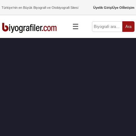
Türkiye’nin en Büyük Biyografi ve Otobiyografi Sitesi
Üyelik Girişi
Üye Ol
İletişim
☰
Ara