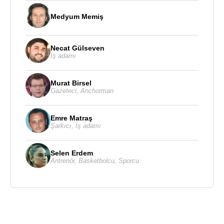
Medyum Memiş
Necat Gülseven
İş adamı
Murat Birsel
Gazeteci
,
Anchorman
Emre Matraş
Şarkıcı
,
İş adamı
Selen Erdem
Antrenör
,
Basketbolcu
,
Sporcu