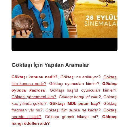
Göktaşı İçin Yapılan Aramalar
Göktaşı konusu nedir?
,
Göktaşı ne anlatıyor?
,
Göktaşı
film konusu nedir?
,
Göktaşı oyuncuları kimler?
,
Göktaşı
oyuncu kadrosu
,
Göktaşı başrol oyuncuları kimler?
,
Göktaşı yönetmeni kim?
,
Göktaşı hangi yıl çıktı?
,
Göktaşı
kaç yılında çekildi?
,
Göktaşı IMDb puanı kaç?
,
Göktaşı
fragman var mı?
,
Göktaşı film süresi ne kadar?
,
Göktaşı
nerede çekildi?
,
Göktaşı gerçek hikaye mi?
,
Göktaşı
hangi ödülleri aldı?