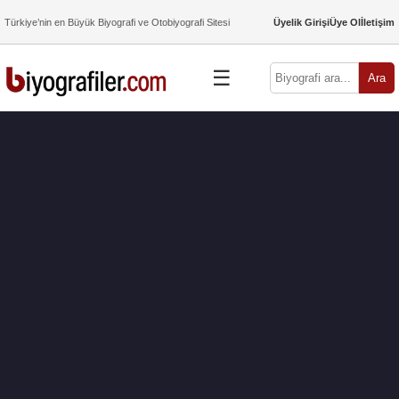
Türkiye’nin en Büyük Biyografi ve Otobiyografi Sitesi
Üyelik Girişi
Üye Ol
İletişim
☰
Ara