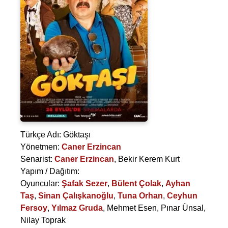
Türkçe Adı: Göktaşı
Yönetmen:
Caner Erzincan
Senarist:
Caner Erzincan
,
Bekir Kerem Kurt
Yapım / Dağıtım:
Oyuncular:
Şafak Sezer
,
Bülent Çolak
,
Ayhan
Taş
,
Sinan Çalışkanoğlu
,
Tuna Orhan
,
Ceyhun
Fersoy
,
Yılmaz Gruda
,
Mehmet Esen
,
Pınar Ünsal
,
Nilay Toprak