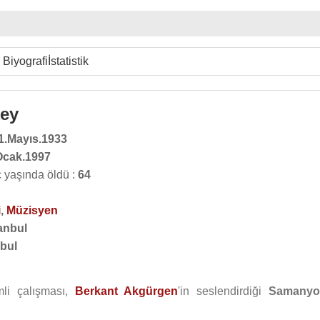
Biyografi
İstatistik
key
1.Mayıs.1933
Ocak.1997
 yaşında öldü :
64
i
,
Müzisyen
anbul
nbul
li çalışması,
Berkant Akgürgen
'in seslendirdiği
Samanyo