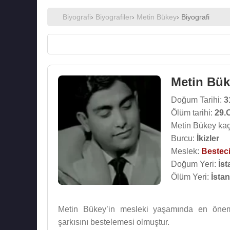
Biyografi
›
Biyografiler
›
Metin Bükey
› Biyografi
Metin Bü
Doğum Tarihi:
3
Ölüm tarihi:
29.
Metin Bükey kaç
Burcu:
İkizler
Meslek:
Bestec
Doğum Yeri:
İst
Ölüm Yeri:
İsta
Metin Bükey’in mesleki yaşamında en önem
şarkısını bestelemesi olmuştur.