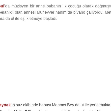
bul
’da müzisyen bir anne babanın ilk çocuğu olarak doğmuştu
lanikli olan annesi Münevver hanım da piyano çalıyordu. Met
a da ut ile eşlik etmeye başladı.
Kaynak
’ın saz ekibinde babası Mehmet Bey de ut ile yer almakta