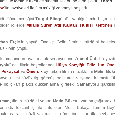
altma ile
Metin Bükey
de sinema sektörüne girmiş oldu.
Yorgo
oz
’ün tavsiyeleri ile film müziği yapmaya başladı.
 idi. Yönetmenliğini
Turgut Etingü
’nün yaptığı filmde başroller
iğer rollerde
Mualla Sürer
,
Atıf Kaptan
,
Hulusi Kentmen
r
rhan Erçin
'in yaptığı Fındıkçı Gelin filminin müziğini bestele
ziklerini yaptı.
imli romanından uyarlanarak senaryosunu
Ahmet Üstel
’ın yazd
yolu
” adlı filmin başrollerinde
Hülya Koçyiğit
,
Ediz Hun
,
Önd
 Pekuysal
ve
Ömercik
oynarken filmin müziklerini
Metin Bük
yolu filmi büyük ilgi görmüş, haftalarca vizyonda kalmıştı. Fi
ne ilk çıkan plakçı dükkanlarına girerek,
Samanyolu
şarkısın
Erman
, filmin müziğini yapan
Metin Bükey
’i yanına çağırarak,
nermişti. Tezcanlılığı ile ünlü olan Metin Bükey, Hürrem Bey’
 bulmuş, şarkı sözü yazması için önlerine çıkan ilk meyhane