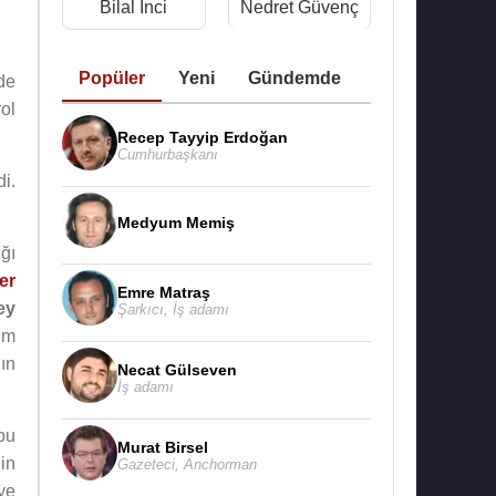
Bilal İnci
Nedret Güvenç
Popüler
Yeni
Gündemde
de
ol
Recep Tayyip Erdoğan
Cumhurbaşkanı
di.
Medyum Memiş
ığı
er
Emre Matraş
ey
Şarkıcı
,
İş adamı
lm
ın
Necat Gülseven
İş adamı
 bu
Murat Birsel
in
Gazeteci
,
Anchorman
ye