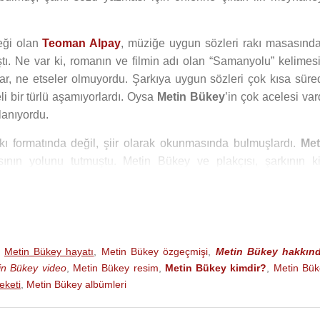
eği olan
Teoman Alpay
, müziğe uygun sözleri rakı masasında
tı. Ne var ki, romanın ve filmin adı olan “Samanyolu” kelimesi
lar, ne etseler olmuyordu. Şarkıya uygun sözleri çok kısa süre
i bir türlü aşamıyorlardı. Oysa
Metin Bükey
’in çok acelesi var
lanıyordu.
ı formatında değil, şiir olarak okunmasında bulmuşlardı.
Met
sının yolunu tutmuştu. Metin Bükey ve plakçısı, şarkının k
en ilk uygun isim, o dönemde değişik tarzıyla beğeni toplamak
mdukları ilgiyi bulamamış, büyük bir hayal kırıklığıyla yanınd
ka bulmuş, tarzına uygun görmediği için tekliflerini kabul etmemiş
,
Metin Bükey hayatı
,
Metin Bükey özgeçmişi
,
Metin Bükey hakkın
ra kara düşünürken,
Vasfi Uçaroğlu
Orkestrası’nın solisti olan v
in Bükey video
,
Metin Bükey resim
,
Metin Bükey kimdir?
,
Metin Bük
t Akgürgen
akıllarına geldi.
eketi
,
Metin Bükey albümleri
n Alpay
sözlerini yazdığı "
Samanyolu
" şarkısının bestesini yap