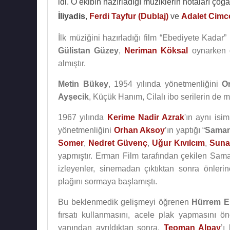
idi. O ekibin hazırladığı müziklerin notaları çoğ
İliyadis
,
Ferdi Tayfur (Dublaj)
ve
Adalet Cimc
İlk müziğini hazırladığı film “Ebediyete Kadar”
Gülistan Güzey
,
Neriman Köksal
oynarken d
almıştır.
Metin Bükey
, 1954 yılında yönetmenliğini
O
Ayşecik
, Küçük Hanım, Cilalı ibo serilerin de mü
1967 yılında
Kerime Nadir Azrak
'ın aynı is
yönetmenliğini
Orhan Aksoy
’ın yaptığı “
Saman
Somer
,
Nedret Güvenç
,
Uğur Kıvılcım
,
Suna
yapmıştır. Erman Film tarafından çekilen Saman
izleyenler, sinemadan çıktıktan sonra önleri
plağını sormaya başlamıştı.
Bu beklenmedik gelişmeyi öğrenen
Hürrem 
fırsatı kullanmasını, acele plak yapmasını ö
yanından ayrıldıktan sonra,
Teoman Alpay
’ı