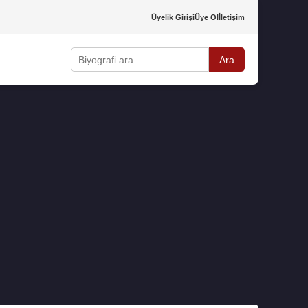
Üyelik Girişi
Üye Ol
İletişim
Ara