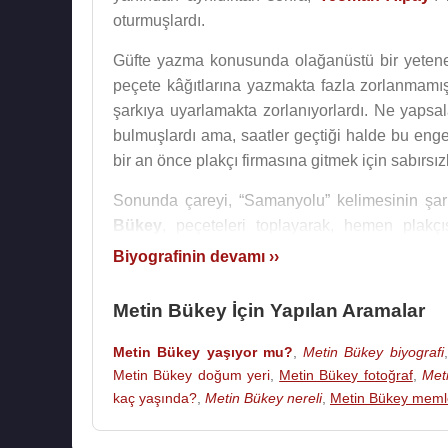
oturmuşlardı.
Güfte yazma konusunda olağanüstü bir yeten
peçete kâğıtlarına yazmakta fazla zorlanmamış
şarkıya uyarlamakta zorlanıyorlardı. Ne yapsa
bulmuşlardı ama, saatler geçtiği halde bu engel
bir an önce plakçı firmasına gitmek için sabırsız
Sonunda çareyi, “Samanyolu” kelimesinin şark
Bükey
, peçeteleri toplayarak, hemen plakçı
tarafından okunacağı konusunda akıllarına gel
Biyografinin devamı ››
olan
Timur Selçuk
oldu.
Metin Bükey İçin Yapılan Aramalar
Apar topar
Timur Selçuk
’u bulmuşlardı ama u
ayrılmışlardı.
Timur Selçuk
, şarkıyı çok alatur
Metin Bükey yaşıyor mu?
,
Metin Bükey biyografi
İki kafadar, başka bir yorumcu bulmak için ka
Metin Bükey doğum yeri
,
Metin Bükey fotoğraf
,
Met
dönemde adı yeni duyulmaya başlayan
Berkan
kaç yaşında?
,
Metin Bükey nereli
,
Metin Bükey meml
Metin Bükey
, 1967 yılının Eylül ayında
Teoma