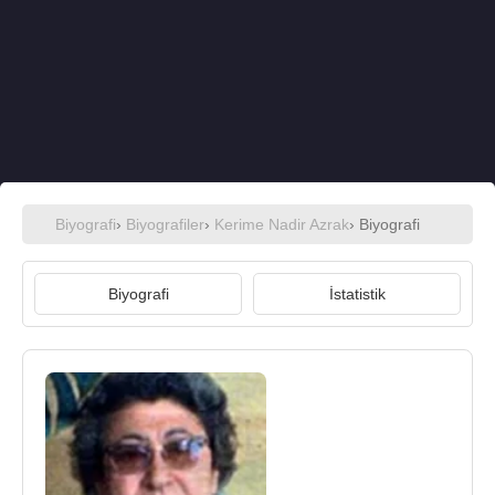
Biyografi
›
Biyografiler
›
Kerime Nadir Azrak
› Biyografi
Biyografi
İstatistik