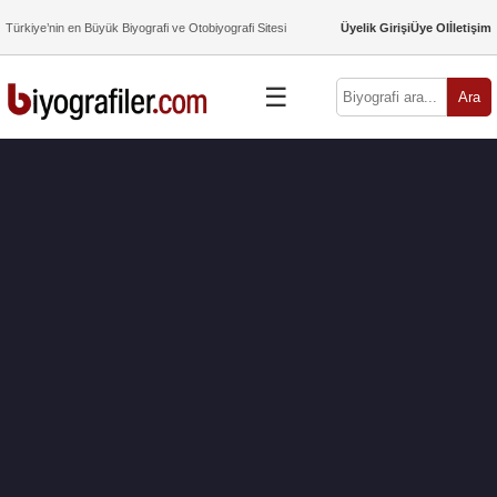
Türkiye’nin en Büyük Biyografi ve Otobiyografi Sitesi
Üyelik Girişi
Üye Ol
İletişim
☰
Ara