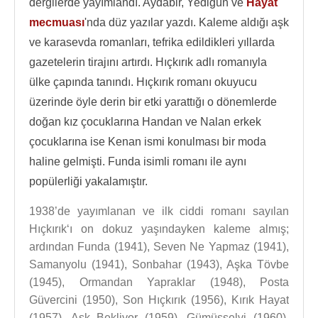
dergilerde yayımlandı. Aydabir, Yedigün ve
Hayat
mecmuası
'nda düz yazılar yazdı. Kaleme aldığı aşk
ve karasevda romanları, tefrika edildikleri yıllarda
gazetelerin tirajını artırdı. Hıçkırık adlı romanıyla
ülke çapında tanındı. Hıçkırık romanı okuyucu
üzerinde öyle derin bir etki yarattığı o dönemlerde
doğan kız çocuklarına Handan ve Nalan erkek
çocuklarına ise Kenan ismi konulması bir moda
haline gelmişti. Funda isimli romanı ile aynı
popülerliği yakalamıştır.
1938’de yayımlanan ve ilk ciddi romanı sayılan
Hıçkırık‘ı on dokuz yaşındayken kaleme almış;
ardından Funda (1941), Seven Ne Yapmaz (1941),
Samanyolu (1941), Sonbahar (1943), Aşka Tövbe
(1945), Ormandan Yapraklar (1948), Posta
Güvercini (1950), Son Hıçkırık (1956), Kırık Hayat
(1957), Aşk Bekliyor (1959), Gümüşselvi (1960),