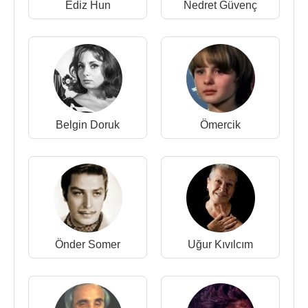
Ediz Hun
Nedret Güvenç
dükkanlarına girerek, Samanyolu şarkısının plağını
sormaya başlamıştı.
Genellikle kırık aşklar üzerine yazan
Kerime Nadir
40'tan fazla roman yazmıştır. 30 civarında eseri
senaryolaştırılarak sinema filmi çevrilmiştir. Kaleme
aldığı aşk ve karasevda romanları, tefrika edildikleri
Belgin Doruk
Ömercik
yıllarda gazetelerin tirajını artırdı.
Uzun yıllar Maçka Palas'ta kalmıştır. Anılarını
Romancının Dünyası (1938) adlı kitapta topladı.
Başlıca romanları arasında Yeşil Işıklar (1937),
Hıçkırık (1938), Seven Ne Yapmaz (1940), Gelinlik
Kız (1943), Uykusuz Geceler (1945), Kahkaha
(1946), Posta Güvercini (1950), Pervane (1955),
Önder Somer
Uğur Kıvılcım
Esir Kuş (1957) ve Sonbahar (1958) sayılabilir.
Kerime Nadir, Romancının Dünyası adlı anı
kitabında belirttiğine göre, çocukluğunda yaz