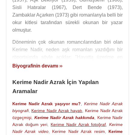
Sisli Hatıralar (1967), Dert Bende (1973),
Zambaklar Açarken (1973) gibi romanlarıyla belli bir
okur kitlesi tarafından sürekli okunan bir yazar
olmuştur.
Döneminin çok okunan romancılarından biri olan
Kerime Nadir, neden aşk romanları yazdığını bir
röportajında şöyle açıklar: "Hayatta üzerime en
fazla tesir eden ve beni yazmaya sevk eden amil,
Biyografinin devamı ››
insanların aşk konusundaki vefasızlığı, egoizmi,
anlayışsızlığı olmuştur." Kerime Nadir’i kimi
Kerime Nadir Azrak İçin Yapılan
eleştirmenler "Yazarlığını topluma ve gerçeklere sırt
Aramalar
çevirerek kendi dünyasında sürdürmekle"
eleştirmiştir. Kimi eleştirmenlerse yazdığı
Kerime Nadir Azrak yaşıyor mu?
,
Kerime Nadir Azrak
romanların geniş yığınlar tarafından kabul görmesi
biyografi
,
Kerime Nadir Azrak hayatı
,
Kerime Nadir Azrak
nedeniyle onu "halka okuma sevgisi aşıladığı ve
özgeçmişi
,
Kerime Nadir Azrak hakkında
,
Kerime Nadir
Azrak doğum yeri
,
Kerime Nadir Azrak fotoğraf
,
Kerime
okuyucuyu gerçekçi romanlara hazırladığı için"
Nadir Azrak video
,
Kerime Nadir Azrak resim
,
Kerime
dikkate değer bulmuştur.