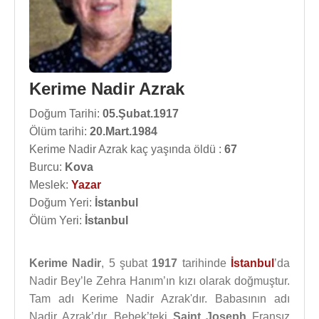
Kerime Nadir Azrak
Doğum Tarihi:
05.Şubat.1917
Ölüm tarihi:
20.Mart.1984
Kerime Nadir Azrak kaç yaşında öldü :
67
Burcu:
Kova
Meslek:
Yazar
Doğum Yeri:
İstanbul
Ölüm Yeri:
İstanbul
Kerime Nadir
, 5 şubat
1917
tarihinde
İstanbul
’da
Nadir Bey’le Zehra Hanım’ın kızı olarak doğmuştur.
Tam adı Kerime Nadir Azrak'dır. Babasının adı
Nadir Azrak’dır. Bebek’teki
Saint Joseph
Fransız