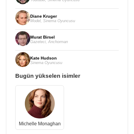
Diane Kruger
Model
,
Sinema Oyuncusu
Murat Birsel
Gazeteci
,
Anchorman
Kate Hudson
Sinema Oyuncusu
Bugün yükselen isimler
Michelle Monaghan