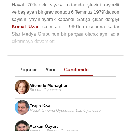
Hayat, 70'lerdeki siyasal ortamda işlevini kaybetti
ve başlayan bir grev sonucu 6 Temmuz 1979’da son
sayısını yayınlayarak kapandı. Satışa çıkan dergiyi
Kemal Uzan
satın aldı, 1980'lerin sonuna kadar
Star Medya Grubu'nun bir parçası olarak aynı adla
çıkarmaya devam etti.
Popüler
Yeni
Gündemde
Michelle Monaghan
Sinema Oyuncusu
Engin Koç
Model
,
Sinema Oyuncusu
,
Dizi Oyuncusu
Atakan Özyurt
Youtuber
,
Sinema Oyuncusu