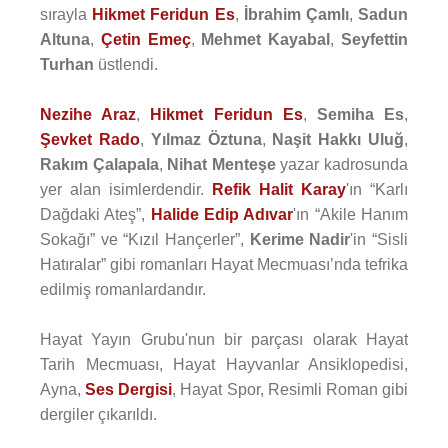
sırayla
Hikmet Feridun Es
,
İbrahim Çamlı
,
Sadun
Altuna
,
Çetin Emeç
,
Mehmet Kayabal
,
Seyfettin
Turhan
üstlendi.
Nezihe Araz
,
Hikmet Feridun Es
,
Semiha Es
,
Şevket Rado
,
Yılmaz Öztuna
,
Naşit Hakkı Uluğ
,
Rakım Çalapala
,
Nihat Menteşe
yazar kadrosunda
yer alan isimlerdendir.
Refik Halit Karay
'ın “Karlı
Dağdaki Ateş”,
Halide Edip Adıvar
'ın “Akile Hanım
Sokağı” ve “Kızıl Hançerler”,
Kerime Nadir
'in “Sisli
Hatıralar” gibi romanları Hayat Mecmuası’nda tefrika
edilmiş romanlardandır.
Hayat Yayın Grubu'nun bir parçası olarak Hayat
Tarih Mecmuası, Hayat Hayvanlar Ansiklopedisi,
Ayna,
Ses Dergisi
, Hayat Spor, Resimli Roman gibi
dergiler çıkarıldı.