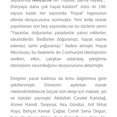
sayfasında
Nietzsche
’nin “Hayata, daima hayata…
Dünyaya daha çok hayat katalım!” sözü ile 146.
sayıya kadar her sayısında “Hayat” logosunun
altında okuyucusuna sunmuştur. Yeni tertip olarak
yayımlanan son beş sayısında ise bu sözlerin yerini
“Yapanlar, doğuranlar, yaradanlar yalnız nikbinler,
idealistlerdir. Bedbinler doğuramaz, hayatı idame
edemez, tarihi yoğuramaz.” ifadesi almıştır. Hayat
Mecmuası, bu ifadelerle de Cumhuriyet ideolojisinin
üretken, etkin, çalışkan vatandaş yetiştirme
ideolojisini savunduğunu okuyucusuna aktarmıştır.
Derginin yazar kadrosu da konu dağılımına göre
şekillenmiştir. Dönemin aydınları olarak
nitelendirilebilecek birçok isim dergi için makale, şiir
ve öyküler yazmıştır. Abdullah Cevdet Karlıdağ,
Ahmet Hamdi Tanpınar, Aka Gündüz, Arif Nihat
Asya, Behçet Kemal Çağlar, Cemil Sena Ongun,