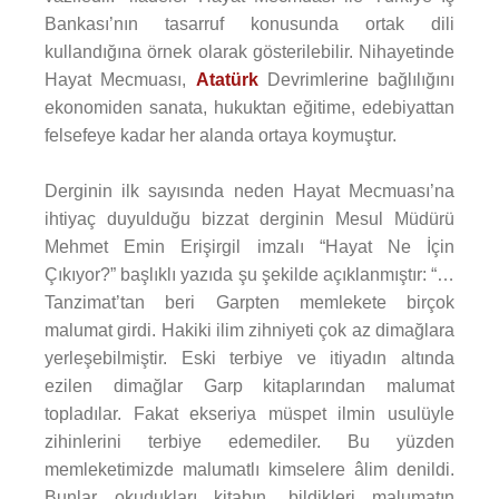
Bankası’nın tasarruf konusunda ortak dili
kullandığına örnek olarak gösterilebilir. Nihayetinde
Hayat Mecmuası,
Atatürk
Devrimlerine bağlılığını
ekonomiden sanata, hukuktan eğitime, edebiyattan
felsefeye kadar her alanda ortaya koymuştur.
Derginin ilk sayısında neden Hayat Mecmuası’na
ihtiyaç duyulduğu bizzat derginin Mesul Müdürü
Mehmet Emin Erişirgil imzalı “Hayat Ne İçin
Çıkıyor?” başlıklı yazıda şu şekilde açıklanmıştır: “…
Tanzimat’tan beri Garpten memlekete birçok
malumat girdi. Hakiki ilim zihniyeti çok az dimağlara
yerleşebilmiştir. Eski terbiye ve itiyadın altında
ezilen dimağlar Garp kitaplarından malumat
topladılar. Fakat ekseriya müspet ilmin usulüyle
zihinlerini terbiye edemediler. Bu yüzden
memleketimizde malumatlı kimselere âlim denildi.
Bunlar okudukları kitabın, bildikleri malumatın