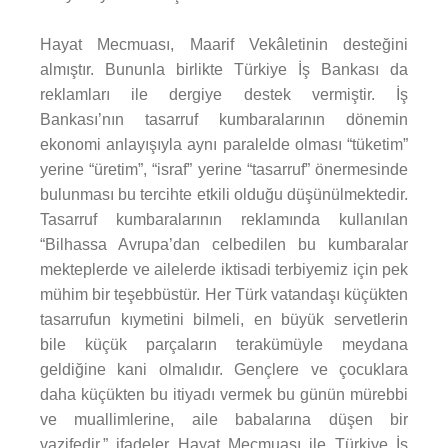
Hayat Mecmuası, Maarif Vekâletinin desteğini
almıştır. Bununla birlikte Türkiye İş Bankası da
reklamları ile dergiye destek vermiştir. İş
Bankası’nın tasarruf kumbaralarının dönemin
ekonomi anlayışıyla aynı paralelde olması “tüketim”
yerine “üretim”, “israf” yerine “tasarruf” önermesinde
bulunması bu tercihte etkili olduğu düşünülmektedir.
Tasarruf kumbaralarının reklamında kullanılan
“Bilhassa Avrupa’dan celbedilen bu kumbaralar
mekteplerde ve ailelerde iktisadi terbiyemiz için pek
mühim bir teşebbüstür. Her Türk vatandaşı küçükten
tasarrufun kıymetini bilmeli, en büyük servetlerin
bile küçük parçaların terakümüyle meydana
geldiğine kani olmalıdır. Gençlere ve çocuklara
daha küçükten bu itiyadı vermek bu günün mürebbi
ve muallimlerine, aile babalarına düşen bir
vazifedir.” ifadeler Hayat Mecmuası ile Türkiye İş