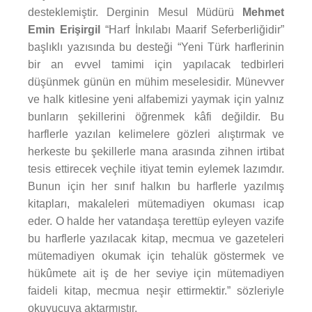
desteklemiştir. Derginin Mesul Müdürü
Mehmet
Emin Erişirgil
“Harf İnkılabı Maarif Seferberliğidir”
başlıklı yazısında bu desteği “Yeni Türk harflerinin
bir an evvel tamimi için yapılacak tedbirleri
düşünmek günün en mühim meselesidir. Münevver
ve halk kitlesine yeni alfabemizi yaymak için yalnız
bunların şekillerini öğrenmek kâfi değildir. Bu
harflerle yazılan kelimelere gözleri alıştırmak ve
herkeste bu şekillerle mana arasında zihnen irtibat
tesis ettirecek veçhile itiyat temin eylemek lazımdır.
Bunun için her sınıf halkın bu harflerle yazılmış
kitapları, makaleleri mütemadiyen okuması icap
eder. O halde her vatandaşa terettüp eyleyen vazife
bu harflerle yazılacak kitap, mecmua ve gazeteleri
mütemadiyen okumak için tehalük göstermek ve
hükûmete ait iş de her seviye için mütemadiyen
faideli kitap, mecmua neşir ettirmektir.” sözleriyle
okuyucuya aktarmıştır.