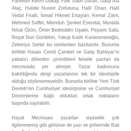
Fahrettin Kerim Gökay, Faik Sabri Duran, Galip Ata
Ataç, Halide Nusret Zorlutuna, Halil Onan, Halil
Vedat Fıratlı, İsmail Hikmet Ertaylan, Kemal Zaim,
Mehmed Saffet, Memduh Şevket Esendal, Mustafa
Nihat Özön, Ömer Bedreddin Uşaklı, Peyami Safa,
Reşat Nuri Güntekin, Yakup Kadri Karaosmanoğlu,
Zekeriya Sertel bu isimlerden bazılarıdır. Bununla
birlikte Hasan Cemil Çambel ve Galip Bahtiyar’ın
yabancı dillerden çevirdikleri felsefe yazıları da
mecmuada yer almıştır. Yazar kadrosuna
bakıldığında dergi yazarlarının tek bir ideolojide
olduğu söylenemeyebilir. Bununla birlikte Yeni Türk
Devleti’nin Cumhuriyet ideolojisine ve Cumhuriyet
Devrimlerine bağlı oldukları ortak noktaların
başında sayılabilir.
Hayat Mecmuası yazarları siyasetle çok
ilgilenmemiş gibi görünse de yazı ve şiirlerinde Batı