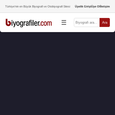
Türkiye’nin en Büyük Biyografi ve Otobiyografi Sitesi
Üyelik Girişi
Üye Ol
İletişim
☰
Ara