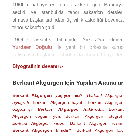
1960
'ta bahriye eri olarak askere gitti. Bandoya
seçildi ve İstanbul'da tenor saksafon dersleri
almaya başlar ardından üç yıllık askerliği boyunca
tenor saksofon çaldı.
1964'te askerlik bitiminde Ankara’ya döner,
Yurdaer Doğulu
ile yeni bir orkestra kurup
çalışmaya başlarlar. İstanbul'da Kulüp Fuaye'den
teklif alırlar ve İstanbul'a gelirler. 1965 yılında
Vasfi
Biyografinin devamı ››
Uçaroğlu
Orkestrası'nın solistliğine geçer ve
Kamuran Akkor
ile sahneyi paylaşırlar. 1966
Berkant Akgürgen İçin Yapılan Aramalar
yılında İlk plağı "
Cici Pabucum Cici
"yi yaptı. Aynı
yıl daha sonraları
Sezen Cumhur Önal
ile
Berkant Akgürgen yaşıyor mu?
,
Berkant Akgürgen
çalışmaya başlar ve "Evvel Zaman İçinde"yi plak
biyografi
,
Berkant Akgürgen hayatı
,
Berkant Akgürgen
yaptı. Ardından "
Ah Kızlar
", "
Bir İçim Su
", "
Doğum
özgeçmişi
,
Berkant Akgürgen hakkında
,
Berkant
Günün Kutlu Olsun
", "
Sana Gönül Verdim
" adlı
Akgürgen doğum yeri
,
Berkant Akgürgen fotoğraf
,
şarkıları ile hit oldu.
Berkant Akgürgen video
,
Berkant Akgürgen resim
,
Berkant Akgürgen kimdir?
,
Berkant Akgürgen kaç
1966
yılında kulüp çalışmalarını bırakır ve gazino