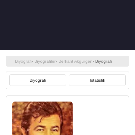
Biyografi
›
Biyografiler
›
Berkant Akgürgen
› Biyografi
Biyografi
İstatistik