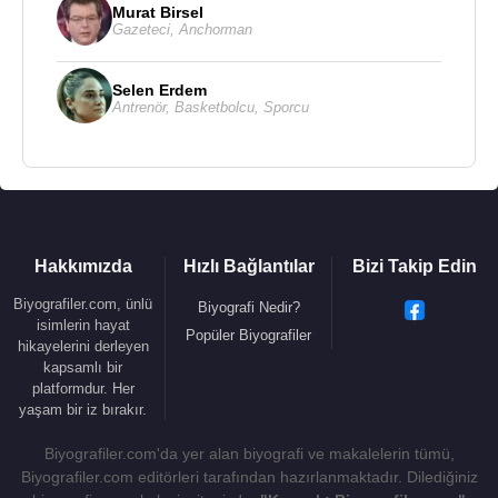
Murat Birsel
Bir şarkısın sen ömür boyu sürecek
Gazeteci
,
Anchorman
Dudaklarımdan yıllarca düşmeyecek
Selen Erdem
Uzaklara kaçıversek seninle biz
Antrenör
,
Basketbolcu
,
Sporcu
Birgün elbet göze gelir bu sevgimiz
Bir şarkısın sen ömür boyu sürecek
Dudaklarımdan yıllarca düşmeyecek
Hakkımızda
Hızlı Bağlantılar
Bizi Takip Edin
Kaynak:Biyografiler.com
Biyografiler.com, ünlü
Biyografi Nedir?
isimlerin hayat
Popüler Biyografiler
hikayelerini derleyen
kapsamlı bir
platformdur. Her
yaşam bir iz bırakır.
Biyografiler.com'da yer alan biyografi ve makalelerin tümü,
Biyografiler.com editörleri tarafından hazırlanmaktadır. Dilediğiniz