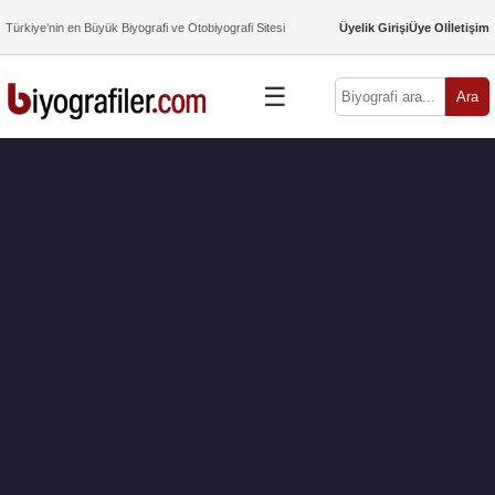
Türkiye’nin en Büyük Biyografi ve Otobiyografi Sitesi
Üyelik Girişi
Üye Ol
İletişim
☰
Ara