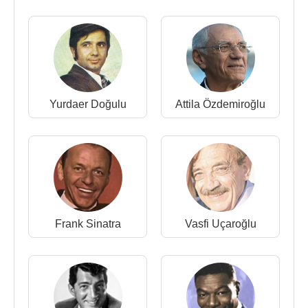
çoğalması nedeniyle Avrupa turneleri ve otel gece
kulüplerinde programlar yapmaya başlar.
Yedi filmde baş rol oynadı. 80 45'lik plak, 1 longplay
doldurdu. 1993'te hit şarkılarından oluşan bir kaset
ve CD'si yayımlandı.
Yurdaer Doğulu
Attila Özdemiroğlu
Pop müziğimizin öncü sanatçılarından biri olan
Berkant sahne çalışmalarını uzun süredir
Mersin
'de
sürdürdü.
Berkant, 'Bayan Bacak' lakaplı
Serpil Örümcer
'le
1972
'de yaptığı evliliği için "En büyük hatayı
Serpil'le evlenmekle yaptım" diye değerlendirdi. Bu
Frank Sinatra
Vasfi Uçaroğlu
evliliği bir yıl sürmüştü.
Bir süre akciğer kanseri tedavisi gören 74 yaşındaki
şarkıcı Berkant Akgürgen, 1 Ekim
2012
sabahı
İstanbul’da tedavi gördüğü hastanede hayatını