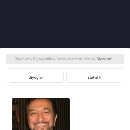
Biyografi
›
Biyografiler
›
Sezen Cumhur Önal
› Biyografi
Biyografi
İstatistik