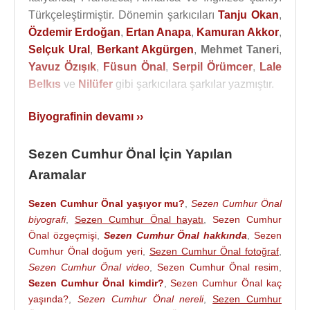
Türkçeleştirmiştir. Dönemin şarkıcıları
Tanju Okan
,
Özdemir Erdoğan
,
Ertan Anapa
,
Kamuran Akkor
,
Selçuk Ural
,
Berkant Akgürgen
,
Mehmet Taneri
,
Yavuz Özışık
,
Füsun Önal
,
Serpil Örümcer
,
Lale
Belkıs
ve
Nilüfer
gibi şarkıcılara şarkılar yazmıştır.
1985’ten itibaren
TRT
için efsanevi bir program
Biyografinin devamı ››
olan ve genellikle geçmişin beğenilen şarkılarını
sunduğu “Müzik Yelpazesi”ni hazırlayıp sundu.
Sezen Cumhur Önal İçin Yapılan
Aramalar
Sezen Cumhur Önal
, proğramlarını sunarken
takdim ettiği şarkıcılar hakkında “Çikolata renkli” ve
Sezen Cumhur Önal yaşıyor mu?
,
Sezen Cumhur Önal
“kadife sesli” gibi benzetmeler yaparak ilgimizi
biyografi
,
Sezen Cumhur Önal hayatı
,
Sezen Cumhur
çekmiştir. Bazılarının ne manaya geldiğini
Önal özgeçmişi
,
Sezen Cumhur Önal hakkında
,
Sezen
anlamasak da, kulağa hoş gelen, içinden “aşk” ve
Cumhur Önal doğum yeri
,
Sezen Cumhur Önal fotoğraf
,
“şarkı” kelimeleri geçen yüzlerce romantik cümlenin
Sezen Cumhur Önal video
,
Sezen Cumhur Önal resim
,
yaratıcısıdır.
Sezen Cumhur Önal kimdir?
,
Sezen Cumhur Önal kaç
yaşında?
,
Sezen Cumhur Önal nereli
,
Sezen Cumhur
Şimdiye kadar 900'ün üzerinde şarkı sözü yazan