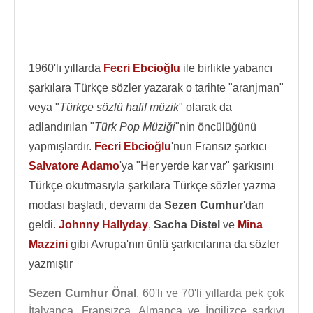
1960'lı yıllarda
Fecri Ebcioğlu
ile birlikte yabancı
şarkılara Türkçe sözler yazarak o tarihte "aranjman"
veya "
Türkçe sözlü hafif müzik
" olarak da
adlandırılan "
Türk Pop Müziği
"nin öncülüğünü
yapmışlardır.
Fecri Ebcioğlu
'nun Fransız şarkıcı
Salvatore Adamo
'ya "Her yerde kar var" şarkısını
Türkçe okutmasıyla şarkılara Türkçe sözler yazma
modası başladı, devamı da
Sezen Cumhur
'dan
geldi.
Johnny Hallyday
,
Sacha Distel
ve
Mina
Mazzini
gibi Avrupa'nın ünlü şarkıcılarına da sözler
yazmıştır
Sezen Cumhur Önal
, 60'lı ve 70'li yıllarda pek çok
İtalyanca, Fransızca, Almanca ve İngilizce şarkıyı