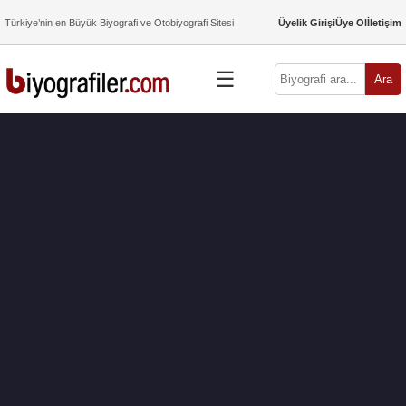
Türkiye’nin en Büyük Biyografi ve Otobiyografi Sitesi
Üyelik Girişi
Üye Ol
İletişim
☰
Ara