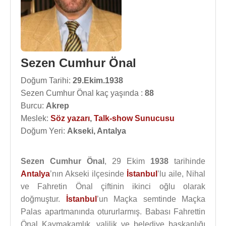
Sezen Cumhur Önal
Doğum Tarihi:
29.Ekim.1938
Sezen Cumhur Önal kaç yaşında :
88
Burcu:
Akrep
Meslek:
Söz yazarı
,
Talk-show Sunucusu
Doğum Yeri:
Akseki, Antalya
Sezen Cumhur Önal
, 29 Ekim
1938
tarihinde
Antalya
’nın Akseki ilçesinde
İstanbul
’lu aile, Nihal
ve Fahretin Önal çiftinin ikinci oğlu olarak
doğmuştur.
İstanbul
’un Maçka semtinde Maçka
Palas apartmanında otururlarmış. Babası Fahrettin
Önal Kaymakamlık, valilik ve belediye başkanlığı