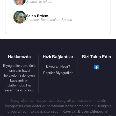
Şarkıcı
,
İş adamı
Selen Erdem
Antrenör
,
Basketbolcu
,
Sporcu
Hakkımızda
Hızlı Bağlantılar
Bizi Takip Edin
Biyografiler.com, ünlü
Biyografi Nedir?
isimlerin hayat
Popüler Biyografiler
hikayelerini derleyen
kapsamlı bir
platformdur. Her
yaşam bir iz bırakır.
Biyografiler.com'da yer alan biyografi ve makalelerin tümü,
Biyografiler.com editörleri tarafından hazırlanmaktadır. Dilediğiniz
biyografi ve makaleyi, sitenizde,
"Kaynak: Biyografiler.com"