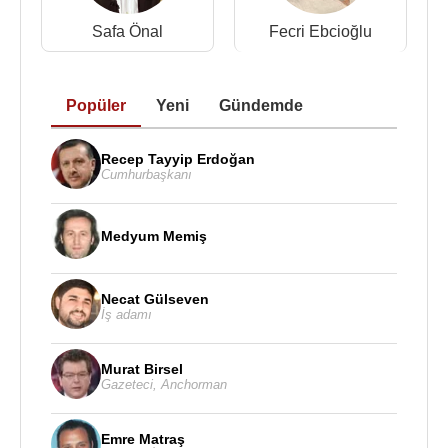
Safa Önal
Fecri Ebcioğlu
Popüler
Yeni
Gündemde
Recep Tayyip Erdoğan
Cumhurbaşkanı
Medyum Memiş
Necat Gülseven
İş adamı
Murat Birsel
Gazeteci
,
Anchorman
Emre Matraş