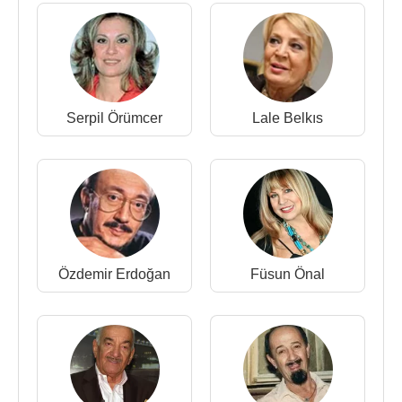
ve "Altın Yüzük" adları ile Türkçe olarak plağa
okumuştu. Az bulunan bir koleksiyon malzemesi
olarak aşırı talep gören her iki şarkının da yer aldığı
bu 45'lik plak 2003 yılında
Fransa
’da bir açık
arttırma'da 15.000 Euro'ya satılmıştır.
Serpil Örümcer
Lale Belkıs
2002 yılında Çocuklar Duymasın adlı televizyon
dizisinin bir bölümünde ve 2011 yılında da Yahşi
Cazibe adlı televizyon dizisinin bir bölümünde
konuk oyuncu olarak rol almıştır.
Sezen Cumhur Önal
, 16 eylül 1997 tarihinde 10
yıllık eşi Çiğdem Mercanlı'dan boşandı.
Özdemir Erdoğan
Füsun Önal
Kaynak:Biyografiler.com