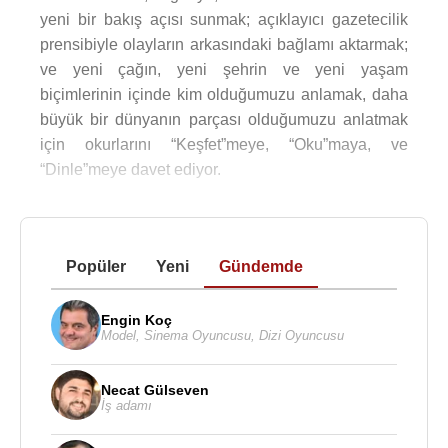
yeni bir bakış açısı sunmak; açıklayıcı gazetecilik
prensibiyle olayların arkasındaki bağlamı aktarmak;
ve yeni çağın, yeni şehrin ve yeni yaşam
biçimlerinin içinde kim olduğumuzu anlamak, daha
büyük bir dünyanın parçası olduğumuzu anlatmak
için okurlarını “Keşfet”meye, “Oku”maya, ve
“Dinle”meye davet ediyor.
Popüler
Yeni
Gündemde
Engin Koç
Model
,
Sinema Oyuncusu
,
Dizi Oyuncusu
Necat Gülseven
İş adamı