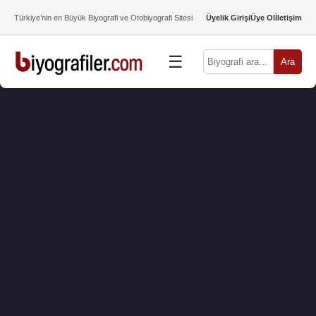
Türkiye’nin en Büyük Biyografi ve Otobiyografi Sitesi
Üyelik Girişi
Üye Ol
İletişim
☰
Ara