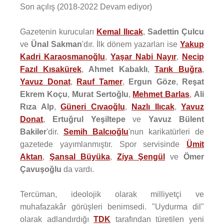
Son açılış (2018-2022 Devam ediyor)
Gazetenin kurucuları
Kemal Ilıcak
,
Sadettin Çulcu
ve
Ünal Sakman
'dır. İlk dönem yazarları ise
Yakup
Kadri Karaosmanoğlu
,
Yaşar Nabi Nayır
,
Necip
Fazıl Kısakürek
,
Ahmet Kabaklı
,
Tarık Buğra
,
Yavuz Donat
,
Rauf Tamer
,
Ergun Göze
,
Reşat
Ekrem Koçu
,
Murat Sertoğlu
,
Mehmet Barlas
,
Ali
Rıza Alp
,
Güneri Cıvaoğlu
,
Nazlı Ilıcak
,
Yavuz
Donat
,
Ertuğrul Yeşiltepe
ve
Yavuz Bülent
Bakiler
'dir.
Semih Balcıoğlu
'nun karikatürleri de
gazetede yayımlanmıştır. Spor servisinde
Ümit
Aktan
,
Şansal Büyüka
,
Ziya Şengül
ve
Ömer
Çavuşoğlu
da vardı.
Tercüman, ideolojik olarak milliyetçi ve
muhafazakâr görüşleri benimsedi. "Uydurma dil"
olarak adlandırdığı
TDK
tarafından türetilen yeni