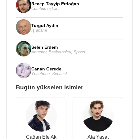
Recep Tayyip Erdoğan
Cumhurbaşkanı
Turgut Aydın
İş adamı
Selen Erdem
Antrenör
,
Basketbolcu
,
Sporcu
Canan Gerede
Yönetmen
,
Senarist
Bugün yükselen isimler
Çağan Efe Ak
Ata Yaşat