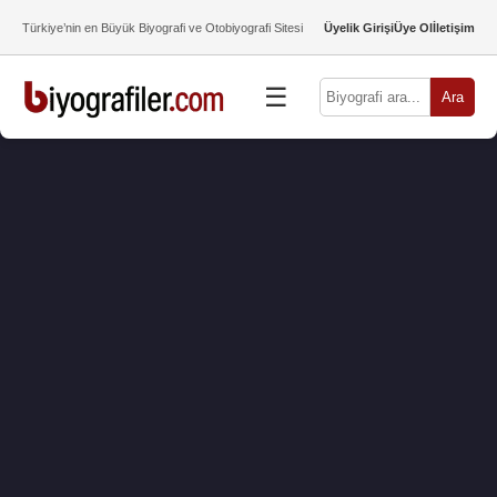
Türkiye’nin en Büyük Biyografi ve Otobiyografi Sitesi
Üyelik Girişi
Üye Ol
İletişim
☰
Ara