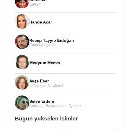
Şarkıcı
Hande Acar
Recep Tayyip Erdoğan
Cumhurbaşkanı
Medyum Memiş
Ayşe Eser
Influencer
,
Stratejist
Selen Erdem
Antrenör
,
Basketbolcu
,
Sporcu
Bugün yükselen isimler