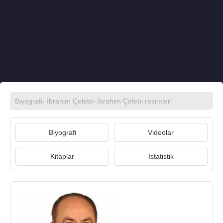
Biyografi
›
İbrahim Çelebi
›
İbrahim Çelebi resimleri
Biyografi
Videolar
Kitaplar
İstatistik