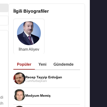
İlgili Biyografiler
İlham Aliyev
Popüler
Yeni
Gündemde
Recep Tayyip Erdoğan
Cumhurbaşkanı
Medyum Memiş
di
tih