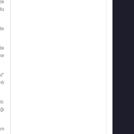
tık
du
de
de
ne
st
"
li
r.
iği
am