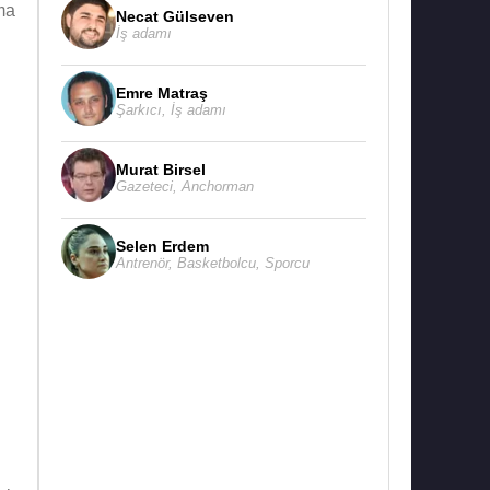
ma
Necat Gülseven
İş adamı
Emre Matraş
Şarkıcı
,
İş adamı
Murat Birsel
Gazeteci
,
Anchorman
Selen Erdem
Antrenör
,
Basketbolcu
,
Sporcu