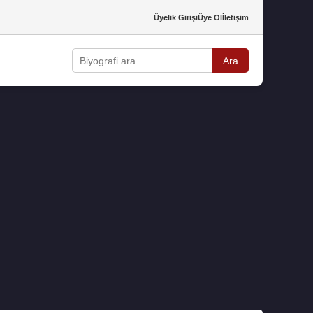
Üyelik Girişi
Üye Ol
İletişim
Ara