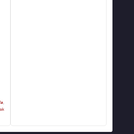
da
,
ak