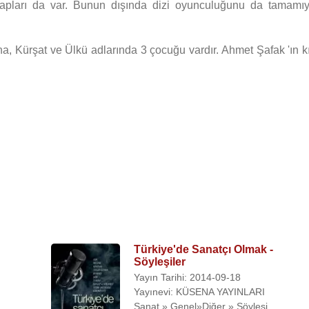
itapları da var. Bunun dışında dizi oyunculuğunu da tamamıy
a, Kürşat ve Ülkü adlarında 3 çocuğu vardır. Ahmet Şafak 'ın kı
) (1992)
Türkiye'de Sanatçı Olmak -
Söyleşiler
Yayın Tarihi: 2014-09-18
Yayınevi: KÜSENA YAYINLARI
009)
Sanat » Genel»Diğer » Söyleşi