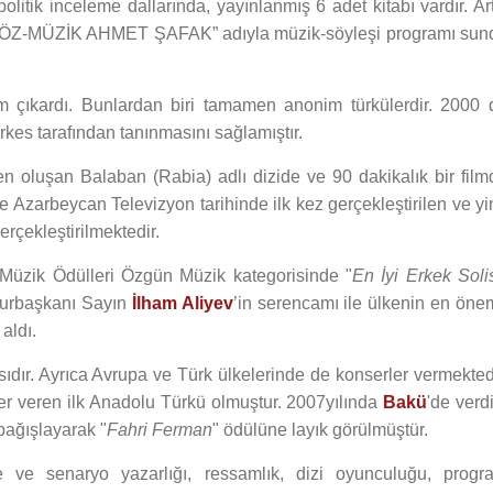
olitik inceleme dallarında, yayınlanmış 6 adet kitabı vardır. Ar
 “SÖZ-MÜZİK AHMET ŞAFAK” adıyla müzik-söyleşi programı sun
m çıkardı. Bunlardan biri tamamen anonim türkülerdir. 2000 
herkes tarafından tanınmasını sağlamıştır.
n oluşan Balaban (Rabia) adlı dizide ve 90 dakikalık bir film
 Azarbeycan Televizyon tarihinde ilk kez gerçekleştirilen ve yi
erçekleştirilmektedir.
v Müzik Ödülleri Özgün Müzik kategorisinde "
En İyi Erkek Soli
rbaşkanı Sayın
İlham Aliyev
’in serencamı ile ülkenin en önem
aldı.
sıdır. Ayrıca Avrupa ve Türk ülkelerinde de konserler vermektedi
r veren ilk Anadolu Türkü olmuştur. 2007yılında
Bakü
'de verd
ağışlayarak "
Fahri Ferman
" ödülüne layık görülmüştür.
te ve senaryo yazarlığı, ressamlık, dizi oyunculuğu, progr