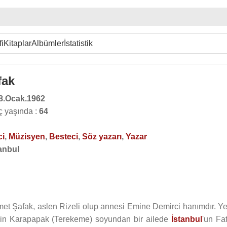
i
Kitaplar
Albümler
İstatistik
fak
8.Ocak.1962
ç yaşında :
64
ci
,
Müzisyen
,
Besteci
,
Söz yazarı
,
Yazar
anbul
et Şafak, aslen Rizeli olup annesi Emine Demirci hanımdır. Ye
nin Karapapak (Terekeme) soyundan bir ailede
İstanbul
'un Fa