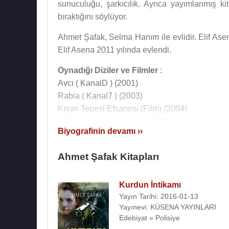
sunuculuğu, şarkıcılık. Ayrıca yayımlanmış k
bıraktığını söylüyor.
Ahmet Şafak, Selma Hanım ile evlidir. Elif Asen
Elif Asena 2011 yılında evlendi.
Oynadığı Diziler ve Filmler
:
Avcı ( KanalD ) (2001)
Rabia ( Kanal7 ) (2003)
Kıyan Tepesi Efsanesi (Film) (2004)
Kuşatma - Yedi Uyuyanlar (2019)
Biyografinin devamı ››
Yazdığı Kitapları
:
Türk Asrına Girerken (Dünya Türklüğü Uyanıyor
Ahmet Şafak Kitapları
Kavramlara Dokunmak (1993)
Yükselen Milliyetçilik ve Liberal İhanet (1995)
Kurdun İntikamı
Kan Meclisi 1915 (2007)
Yayın Tarihi: 2016-01-13
Kurt (2008)
Yayınevi: KÜSENA YAYINLARI
Edebiyat » Polisiye
Şöhret Sanatı Öldürdü Cinayeti Ben Gördüm (2