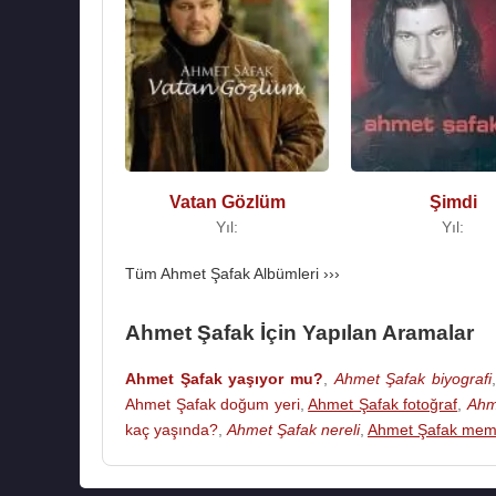
Ayyıldız Kolye (2016)
Vay Delikanlı Gönlüm (2018)
Beklemesinler (2018)
Sözümüzdeyiz (2018)
Vazgeçmem (2019)
Neyleyim (2019)
Vatan Gözlüm
Şimdi
Yıl:
Yıl:
Kaynak:Biyografiler.com
Tüm Ahmet Şafak Albümleri ›››
Ahmet Şafak İçin Yapılan Aramalar
Ahmet Şafak yaşıyor mu?
,
Ahmet Şafak biyografi
Ahmet Şafak doğum yeri
,
Ahmet Şafak fotoğraf
,
Ahm
kaç yaşında?
,
Ahmet Şafak nereli
,
Ahmet Şafak meml