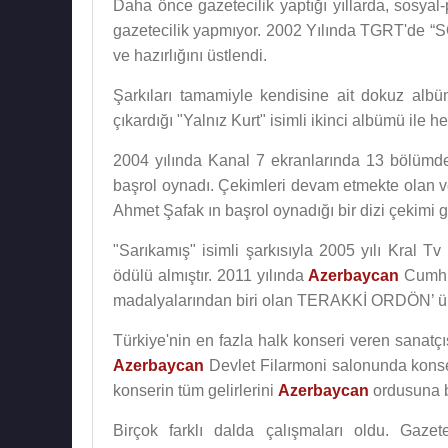
Daha önce gazetecilik yaptığı yıllarda, sosyal-p
gazetecilik yapmıyor. 2002 Yılında TGRT'de
ve hazırlığını üstlendi.
Şarkıları tamamiyle kendisine ait dokuz albü
çıkardığı "Yalnız Kurt" isimli ikinci albümü ile 
2004 yılında Kanal 7 ekranlarında 13 bölümde
başrol oynadı. Çekimleri devam etmekte olan ve
Ahmet Şafak ın başrol oynadığı bir dizi çekimi g
"Sarıkamış" isimli şarkısıyla 2005 yılı Kral T
ödülü almıştır. 2011 yılında
Azerbaycan
Cumhu
madalyalarından biri olan TERAKKİ ORDÖN’ ü 
Türkiye'nin en fazla halk konseri veren sanatçı
Azerbaycan
Devlet Filarmoni salonunda konse
konserin tüm gelirlerini
Azerbaycan
ordusuna b
Birçok farklı dalda çalışmaları oldu. Gaze