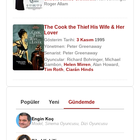
Roger Allam
The Cook the Thief His Wife & Her
Lover
Gösterim Tarihi:
3 Kasım
1995
Yönetmen:
Peter Greenaway
Senarist:
Peter Greenaway
Oyuncular:
Richard Bohringer
,
Michael
Gambon
,
Helen Mirren
,
Alan Howard
,
Tim Roth
,
Ciarán Hinds
Popüler
Yeni
Gündemde
Engin Koç
Model
,
Sinema Oyuncusu
,
Dizi Oyuncusu