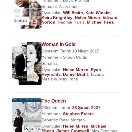
Yönetmen:
David Frankel
Senarist:
Allan Loeb
Oyuncular:
Will Smith
,
Kate Winslet
,
Keira Knightley
,
Helen Mirren
,
Edward
Norton
,
Naomie Harris
,
Michael Peña
Woman in Gold
Gösterim Tarihi: 10 Nisan 2015
Yönetmen:
Simon Curtis
Senarist:
Oyuncular:
Helen Mirren
,
Ryan
Reynolds
,
Daniel Brühl
,
Tatiana
Maslany
,
Max Irons
The Queen
Gösterim Tarihi:
23 Şubat
2007
Yönetmen:
Stephen Frears
Senarist:
Peter Morgan
Oyuncular:
Helen Mirren
,
Michael
Sheen
,
James Cromwell
,
Alex Jennings
,