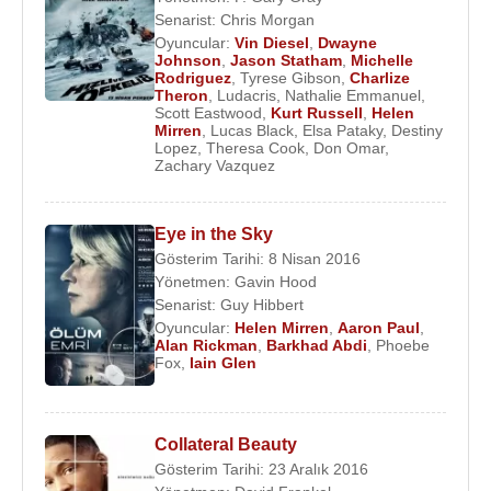
Senarist:
Chris Morgan
Oyuncular:
Vin Diesel
,
Dwayne
Johnson
,
Jason Statham
,
Michelle
Rodriguez
,
Tyrese Gibson
,
Charlize
Theron
,
Ludacris
,
Nathalie Emmanuel
,
Scott Eastwood
,
Kurt Russell
,
Helen
Mirren
,
Lucas Black
,
Elsa Pataky
,
Destiny
Lopez
,
Theresa Cook
,
Don Omar
,
Zachary Vazquez
Eye in the Sky
Gösterim Tarihi: 8 Nisan 2016
Yönetmen:
Gavin Hood
Senarist:
Guy Hibbert
Oyuncular:
Helen Mirren
,
Aaron Paul
,
Alan Rickman
,
Barkhad Abdi
,
Phoebe
Fox
,
Iain Glen
Collateral Beauty
Gösterim Tarihi: 23 Aralık 2016