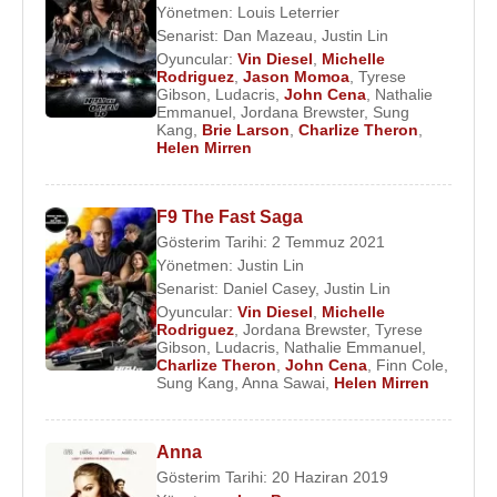
Yönetmen:
Louis Leterrier
Senarist:
Dan Mazeau
,
Justin Lin
Oyuncular:
Vin Diesel
,
Michelle
Rodriguez
,
Jason Momoa
,
Tyrese
Gibson
,
Ludacris
,
John Cena
,
Nathalie
Emmanuel
,
Jordana Brewster
,
Sung
Kang
,
Brie Larson
,
Charlize Theron
,
Helen Mirren
F9 The Fast Saga
Gösterim Tarihi: 2 Temmuz 2021
Yönetmen:
Justin Lin
Senarist:
Daniel Casey
,
Justin Lin
Oyuncular:
Vin Diesel
,
Michelle
Rodriguez
,
Jordana Brewster
,
Tyrese
Gibson
,
Ludacris
,
Nathalie Emmanuel
,
Charlize Theron
,
John Cena
,
Finn Cole
,
Sung Kang
,
Anna Sawai
,
Helen Mirren
Anna
Gösterim Tarihi: 20 Haziran 2019