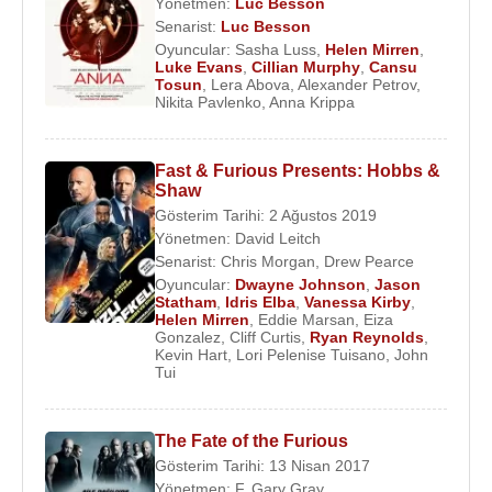
Yönetmen:
Luc Besson
Senarist:
Luc Besson
Oyuncular:
Sasha Luss
,
Helen Mirren
,
Luke Evans
,
Cillian Murphy
,
Cansu
Tosun
,
Lera Abova
,
Alexander Petrov
,
Nikita Pavlenko
,
Anna Krippa
Fast & Furious Presents: Hobbs &
Shaw
Gösterim Tarihi: 2 Ağustos 2019
Yönetmen:
David Leitch
Senarist:
Chris Morgan
,
Drew Pearce
Oyuncular:
Dwayne Johnson
,
Jason
Statham
,
Idris Elba
,
Vanessa Kirby
,
Helen Mirren
,
Eddie Marsan
,
Eiza
Gonzalez
,
Cliff Curtis
,
Ryan Reynolds
,
Kevin Hart
,
Lori Pelenise Tuisano
,
John
Tui
The Fate of the Furious
Gösterim Tarihi: 13 Nisan 2017
Yönetmen:
F. Gary Gray