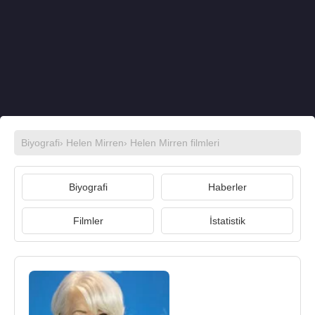
Biyografi
›
Helen Mirren
›
Helen Mirren filmleri
Biyografi
Haberler
Filmler
İstatistik