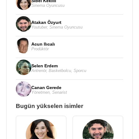
Sibel Kekilli
Sinema Oyuncusu
Atakan Özyurt
Youtuber
,
Sinema Oyuncusu
Acun Ilıcalı
Prodüktör
Selen Erdem
Antrenör
,
Basketbolcu
,
Sporcu
Canan Gerede
Yönetmen
,
Senarist
Bugün yükselen isimler