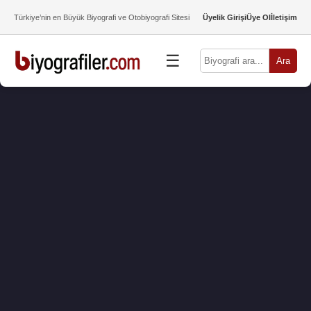
Türkiye’nin en Büyük Biyografi ve Otobiyografi Sitesi
Üyelik Girişi
Üye Ol
İletişim
☰
Ara