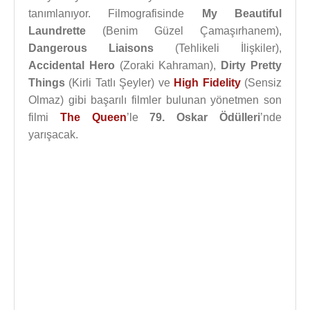
tanımlanıyor. Filmografisinde
My Beautiful
Laundrette
(Benim Güzel Çamaşırhanem),
Dangerous Liaisons
(Tehlikeli İlişkiler),
Accidental Hero
(Zoraki Kahraman),
Dirty Pretty
Things
(Kirli Tatlı Şeyler) ve
High Fidelity
(Sensiz
Olmaz) gibi başarılı filmler bulunan yönetmen son
filmi
The Queen
’le
79. Oskar Ödülleri
’nde
yarışacak.