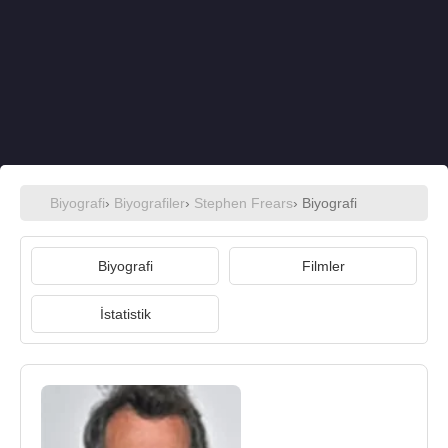
Biyografi
›
Biyografiler
›
Stephen Frears
› Biyografi
Biyografi
Filmler
İstatistik