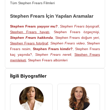
İngiliz toplumunun çöküşünü konu alan "
Sammy
Tüm Stephen Frears Filmleri
and Rosie Get Laid
"i çeken Frears, filmiyle
gündemde uzun süre kaldı. Sıradan konularla değil,
Stephen Frears İçin Yapılan Aramalar
tüm toplumu ilgilendiren önemli olaylarla ilgilenen
Stephen Frears yaşıyor mu?
,
Stephen Frears biyografi
,
Frears, filmlerinde keskin bir üslup kullandı.
Stephen Frears hayatı
,
Stephen Frears özgeçmişi
,
1988
’de başrollerini
Glenn Close
,
John Malkovich
Stephen Frears hakkında
,
Stephen Frears doğum yeri
,
Stephen Frears fotoğraf
,
Stephen Frears video
,
Stephen
ve
Michelle Pfeiffer
gibi önemli oyuncuların
Frears resim
,
Stephen Frears kimdir?
,
Stephen Frears
paylaştıkları ve yönetmenin ilk
Hollywood
yapımı
kaç yaşında?
,
Stephen Frears nereli
,
Stephen Frears
filmi olan “Dangerous Liaisons”( Tehlikeli İlişkiler)
memleketi
,
Stephen Frears albümleri
filmi için kamera arkasındaydı. Film, 7 dalda oskara
aday olarak gösterildi ve en iyi senaryo, en iyi sanat
yönetimi ve en iyi kostüm dallarında olmak üzere
İlgili Biyografiler
toplam 3 ödülün sahibi oldu.
Oskarlı yönetmenlerin arasına katılan Frears,
1990
’da
Jim Thompson
'ın neo-noir öyküsü "
The
Grifters
”ı (Yasak İlişkiler) çekti. 4 dalda oskar adayı
olan filmle, Frears, en iyi yönetmen adaylığına da