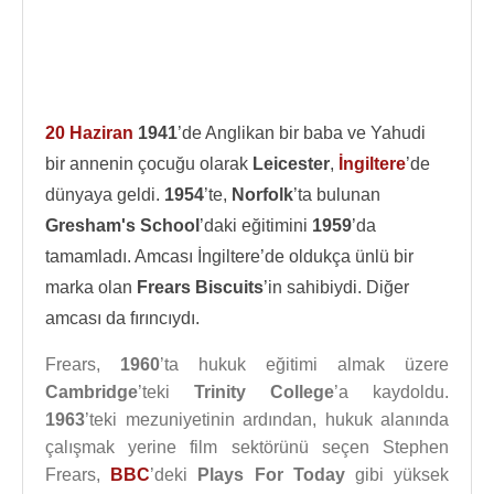
20 Haziran
1941
’de Anglikan bir baba ve Yahudi
bir annenin çocuğu olarak
Leicester
,
İngiltere
’de
dünyaya geldi.
1954
’te,
Norfolk
’ta bulunan
Gresham's School
’daki eğitimini
1959
’da
tamamladı. Amcası İngiltere’de oldukça ünlü bir
marka olan
Frears Biscuits
’in sahibiydi. Diğer
amcası da fırıncıydı.
Frears,
1960
’ta hukuk eğitimi almak üzere
Cambridge
’teki
Trinity College
’a kaydoldu.
1963
’teki mezuniyetinin ardından, hukuk alanında
çalışmak yerine film sektörünü seçen Stephen
Frears,
BBC
’deki
Plays For Today
gibi yüksek