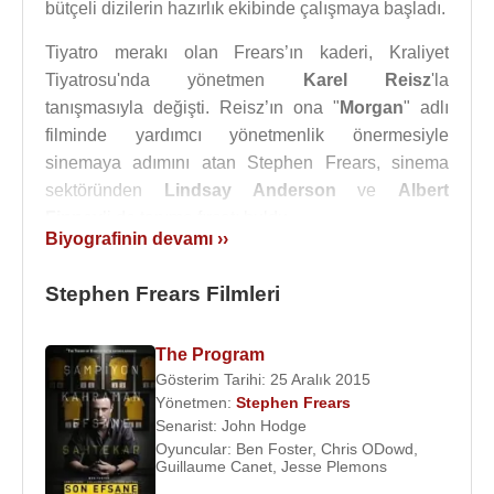
bütçeli dizilerin hazırlık ekibinde çalışmaya başladı.
Tiyatro merakı olan Frears’ın kaderi, Kraliyet
Tiyatrosu'nda yönetmen
Karel Reisz
'la
tanışmasıyla değişti. Reisz’ın ona "
Morgan
" adlı
filminde yardımcı yönetmenlik önermesiyle
sinemaya adımını atan Stephen Frears, sinema
sektöründen
Lindsay Anderson
ve
Albert
Finney
’i de tanıma fırsatı buldu.
Biyografinin devamı ››
1968
’de TV dizisi "
Tom Grattan's War
"ın
yönetmeni oldu ve Lindsay Anderson'un "E.B" adlı
Stephen Frears Filmleri
filminde asistanlık yaptı.Aynı yıl ilk kısa metrajlı filmi
olan
The Burning
’i çekti.
1972
’de tamamladığı ilk
The Program
uzun metrajlı filmi
Gumshoe
ise yönetmene hatrı
Gösterim Tarihi: 25 Aralık 2015
sayılır bir başarı kazandırdı.
Yönetmen:
Stephen Frears
Senarist:
John Hodge
Mary-Kay Wilmers
’la evlendi ve 2 çocuğu oldu.
Oyuncular:
Ben Foster
,
Chris ODowd
,
Guillaume Canet
,
Jesse Plemons
1984
’e kadar ağırlıklı olarak TV dizileri çeken