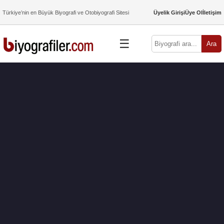
Türkiye’nin en Büyük Biyografi ve Otobiyografi Sitesi
Üyelik Girişi
Üye Ol
İletişim
☰
Ara