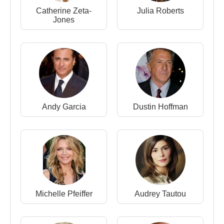
gösterildi.
Catherine Zeta-
Julia Roberts
Jones
1992
’de
Dustin Hoffman
,
Andy Garcia
ve
Geena
Davis
'in başrollerini paylaştıkları "Accidental Hero”
(Zoraki Kahraman) filmini çeken Frears, gişede
beklediği sonucu alamadığı için İngiltere'ye döndü
ve İrlandalı bir ailenin öyküsünü konu alan TV filmi
“
The Snapper
"ı çekti.
Andy Garcia
Dustin Hoffman
Aynı yıl
Anne Rothenstein
’la ikinci evliliğini yaptı
ve çiftin 2 çocuğu oldu.
Yönetmen bir sonraki Hollywood denemesi olan
"
Mary Reilly
" için ünlü oyuncular
Julia Roberts
ve
John Malkovich’i bir araya getirdi. Ancak
Dr. Jekyll
ve Mr. Hyde
öyküsü varyasyonu olarak çekilen
Michelle Pfeiffer
Audrey Tautou
filmin gişede şansı olmadı.
1996
tarihli Mary Reilly’nin ardından Frears, küçük