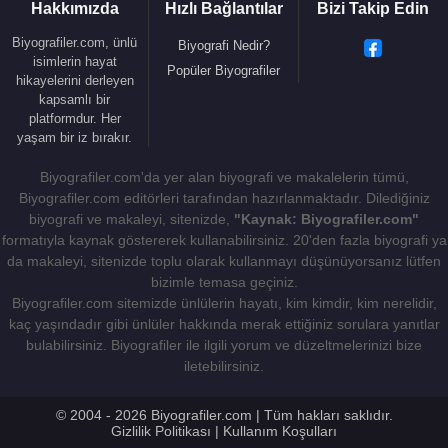
Hakkımızda
Hızlı Bağlantılar
Bizi Takip Edin
1991 - Frankie ve Johnny (Frankie) (Sinema Filmi)
1991 - Días De Cine (Kendisi) (TV Dizisi) (2 Bölüm)
Biyografiler.com, ünlü
Biyografi Nedir?
isimlerin hayat
1990 - Rus Evi (Katya Orlova) (Sinema Filmi)
Popüler Biyografiler
hikayelerini derleyen
1989 - İki Erkek Bir Kadın (Sinema Filmi)
kapsamlı bir
1988 - Tehlikeli İlişkiler (Madam Marie de Tourvel)
platformdur. Her
yaşam bir iz bırakır.
(Sinema Filmi)
1988 - Tehlikeli Kokteyl (Jo Ann) (Sinema Filmi)
Biyografiler.com'da yer alan biyografi ve makalelerin tümü,
1988 - Babanın Metresi (Angela de Marco) (Sinema
Biyografiler.com editörleri tarafından hazırlanmaktadır. Dilediğiniz
Filmi)
biyografi ve makaleyi, sitenizde,
"Kaynak: Biyografiler.com"
1987 - Kasabanın Cadıları (Sukie Ridgemont)
formatıyla kaynak göstererek kullanabilirsiniz. 20'den fazla biyografi ya
da makaleyi, sitenizde toplu olarak kullanmayı düşünüyorsanız lütfen
(Sinema Filmi)
bizimle temasa geçiniz.
1987 - Aydaki Amazonlar (Brenda Landers )
Biyografiler.com sitemizde ünlülerin hayatı, kim kimdir, kim nerelidir,
(Sinema Filmi)
kaç yaşındadır gibi ünlüler hakkında merak ettiğiniz sorulara yanıtlar
1986 - Sweet Liberty (Faith Healy) (Sinema Filmi)
bulabilirsiniz. Biyografiler ile ilgili yorum ve düzeltmelerinizi bize
1985 - Gece Yarısı (Diana) (Sinema Filmi)
iletebilirsiniz.
1985 - Dişi Şahin (Isabeau dAnjou) (Sinema Filmi)
1983 -
Scarface
/ Yaralıyüz (Elvira Hancock)
© 2004 - 2026 Biyografiler.com | Tüm hakları saklıdır.
Gizlilik Politikası
|
Kullanım Koşulları
(Sinema Filmi)