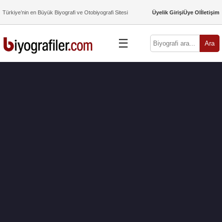
Türkiye’nin en Büyük Biyografi ve Otobiyografi Sitesi
Üyelik Girişi
Üye Ol
İletişim
☰
Ara