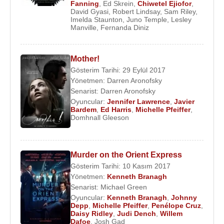
Fanning
,
Ed Skrein
,
Chiwetel Ejiofor
,
Fabulous Baker Boys
David Gyasi
,
Robert Lindsay
,
Sam Riley
,
Imelda Staunton
,
Juno Temple
,
Lesley
1990 - National Society of Film Critics - En iyi aktris,
Manville
,
Fernanda Diniz
The Fabulous Baker Boys
1990 - Golden Globe - En iyi aktris, The Fabulous
Baker Boys
Mother!
Gösterim Tarihi: 29 Eylül 2017
1993 - Berlin Film Festivali - En iyi aktris, Love
Yönetmen:
Darren Aronofsky
Field
Senarist:
Darren Aronofsky
1993 - Women in Film - Crystal Ödülü
Oyuncular:
Jennifer Lawrence
,
Javier
Bardem
,
Ed Harris
,
Michelle Pfeiffer
,
Filmleri ve Dizileri
:
Domhnall Gleeson
Oyuncu
:
2020 - Maleficent 2 ( Queen Ingrith) (Sinema Filmi)
2019 -
Malefiz: Kötülüğün Gücü
/ Maleficent:
Murder on the Orient Express
Mistress of Evil (Queen Ingrith ) (Sinema Filmi)
Gösterim Tarihi: 10 Kasım 2017
Yönetmen:
Kenneth Branagh
2019 - Avengers: Oyunun Sonu (Janet Van Dyne)
Senarist:
Michael Green
(Sinema Filmi)
Oyuncular:
Kenneth Branagh
,
Johnny
2018 - Ant-Man Ve Wasp (Janet van Dyne) (Sinema
Depp
,
Michelle Pfeiffer
,
Penélope Cruz
,
Daisy Ridley
,
Judi Dench
,
Willem
Filmi)
Dafoe
,
Josh Gad