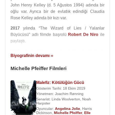
John Henry Kelley (d. 5 Ağustos 1994) adında bir
oğlu var. Ayrıca bir de evlatlık edindiği Claudia
Rose Kelley adında bir kızı var.
2017
yılında “The Wizard of Lies / Yalanlar
Büyücüsü” adlı filmde başrolü
Robert De Niro
ile
paylaştı.
2017
yılında “Where is Kyra” filminde Michelle
Biyografinin devamı ››
Pfeiffer ve
Kiefer Sutherland
başrolde oynadı.
Ödüllerinden Bazıları
Michelle Pfeiffer Filmleri
:
1989 - BAFTA Ödülleri - En İyi Yardımcı Kadın
Oyuncu, Dangerous Liaisons
Malefiz: Kötülüğün Gücü
1990 - Chicago Film Festivali - En iyi aktris, The
Gösterim Tarihi: 18 Ekim 2019
Fabulous Baker Boys
Yönetmen:
Joachim Rønning
Senarist:
Linda Woolverton
,
Noah
1990 - New York Film Critics - En iyi aktris, The
Harpster
Fabulous Baker Boys
Oyuncular:
Angelina Jolie
,
Harris
1990 - National Board of Review - En iyi aktris, The
Dickinson
,
Michelle Pfeiffer
,
Elle