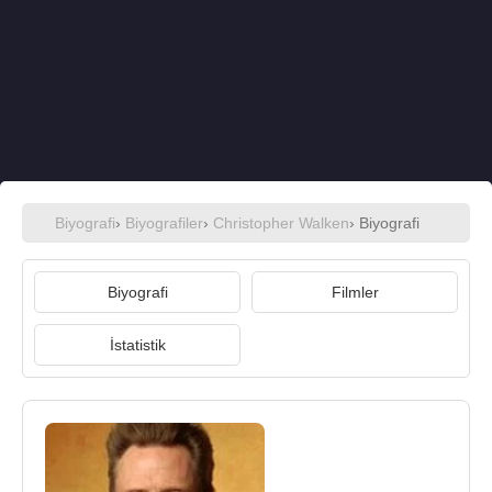
Biyografi
›
Biyografiler
›
Christopher Walken
› Biyografi
Biyografi
Filmler
İstatistik