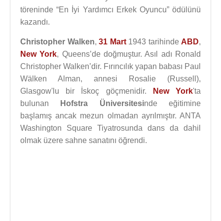
töreninde “En İyi Yardımcı Erkek Oyuncu” ödülünü
kazandı.
Christopher Walken
,
31 Mart
1943 tarihinde
ABD
,
New York
, Queens’de doğmuştur. Asıl adı Ronald
Christopher Walken’dir. Fırıncılık yapan babası Paul
Wälken Alman, annesi Rosalie (Russell),
Glasgow'lu bir İskoç göçmenidir.
New York
'ta
bulunan
Hofstra Üniversitesi
nde eğitimine
başlamış ancak mezun olmadan ayrılmıştır. ANTA
Washington Square Tiyatrosunda dans da dahil
olmak üzere sahne sanatını öğrendi.