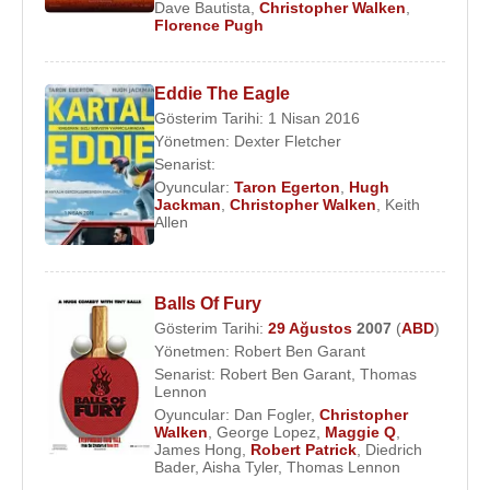
Dave Bautista
,
Christopher Walken
,
Florence Pugh
Caprio
,
Tom Hanks
,
Amy Adams
ve
Jennifer
Garner
ile birlikte rol aldı.
Eddie The Eagle
2018
yılında yönetmen koltuğunda
Tim Hill
’in
Gösterim Tarihi: 1 Nisan 2016
oturduğu “
War with Grandpa
” adlı filmin oyuncu
Yönetmen:
Dexter Fletcher
kadrosunda
Robert De Niro
,
Christopher Walken
,
Senarist:
Uma Thurman
,
Oakes Fegley
,
Rob Riggle
,
Oyuncular:
Taron Egerton
,
Hugh
Jackman
,
Christopher Walken
,
Keith
Cheech Marin
gibi isimler yer alıyor.
Allen
Ödülleri
:
1979 - 51.Oscar Ödülleri - En İyi Yardımcı Erkek
Balls Of Fury
Oyuncu (Avcı)
Gösterim Tarihi:
29 Ağustos
2007
(
ABD
)
Filmleri ve Dizileri
:
Yönetmen:
Robert Ben Garant
Senarist:
Robert Ben Garant
,
Thomas
Oyuncu
:
Lennon
2018 - War with Grandpa (Jerry) (Sinema Filmi)
Oyuncular:
Dan Fogler
,
Christopher
2018 - Irreplaceable You (Sinema Filmi)
Walken
,
George Lopez
,
Maggie Q
,
James Hong
,
Robert Patrick
,
Diedrich
2016 - Orman Çocuğu (King Louie) (Sinema Filmi)
Bader
,
Aisha Tyler
,
Thomas Lennon
2016 -
Eddie the Eagle
/ Kartal Eddie (Warren