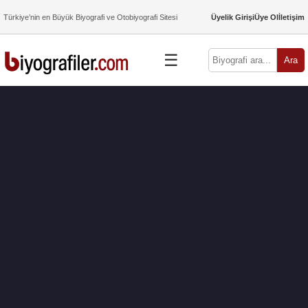
Türkiye’nin en Büyük Biyografi ve Otobiyografi Sitesi
Üyelik Girişi
Üye Ol
İletişim
☰
Ara