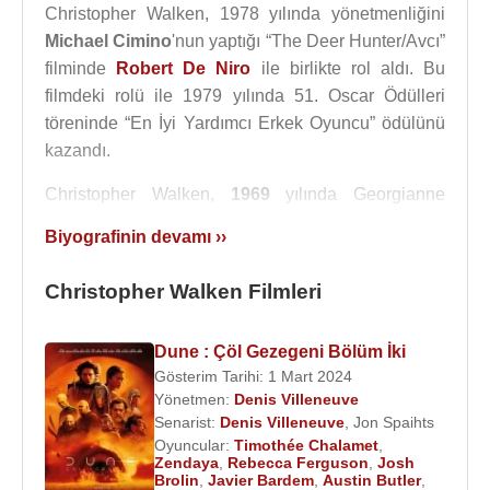
Christopher Walken, 1978 yılında yönetmenliğini
Michael Cimino
'nun yaptığı “The Deer Hunter/Avcı”
filminde
Robert De Niro
ile birlikte rol aldı. Bu
filmdeki rolü ile 1979 yılında 51. Oscar Ödülleri
töreninde “En İyi Yardımcı Erkek Oyuncu” ödülünü
kazandı.
Christopher Walken,
1969
yılında Georgianne
Walken ile evlendi. Hiç çocuğu olmadı.
Biyografinin devamı ››
Natalie Wood
,
Robert Wagner
'la evliyken, 29
Christopher Walken Filmleri
Kasım
1981
tarihinde yatdan denize düşme
sonucunda boğularak ölmesi sırasında Christopher
Walken de oradaydı.
Dune : Çöl Gezegeni Bölüm İki
Gösterim Tarihi: 1 Mart 2024
Bir sesli kitap için
Edgar Allan Poe
’nun Kuzgun
Yönetmen:
Denis Villeneuve
adlı romanını seslendirdi.
Senarist:
Denis Villeneuve
,
Jon Spaihts
Oyuncular:
Timothée Chalamet
,
2002
yılında yönetmenliğini
Steven Spielberg
’in
Zendaya
,
Rebecca Ferguson
,
Josh
Brolin
,
Javier Bardem
,
Austin Butler
,
yaptığı “
Sıkıysa Yakala
” filminde
Leonardo Di