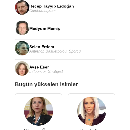
Recep Tayyip Erdoğan
Cumhurbaşkanı
Medyum Memiş
Selen Erdem
Antrenör
,
Basketbolcu
,
Sporcu
Ayşe Eser
Influencer
,
Stratejist
Bugün yükselen isimler