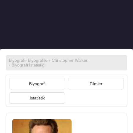
Biyografi
›
Biyografiler
›
Christopher Walken
› Biyografi İstatistiği
Biyografi
Filmler
İstatistik