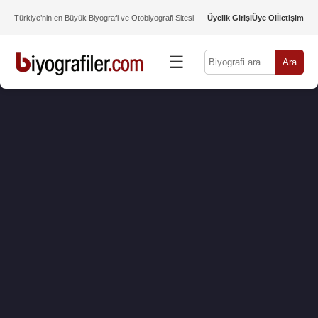
Türkiye’nin en Büyük Biyografi ve Otobiyografi Sitesi
Üyelik Girişi
Üye Ol
İletişim
☰
Ara