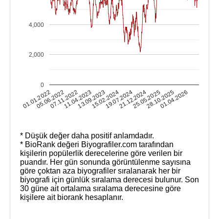
4,000
2,000
0
01.04.2026
05.06.2022
28.10.2025
01.01.2022
25.05.2025
21.12.2024
19.07.2024
15.02.2024
13.09.2023
11.04.2023
07.11.2022
* Düşük değer daha positif anlamdadır.
* BioRank değeri Biyografiler.com tarafından
kişilerin popülerlik derecelerine göre verilen bir
puandır. Her gün sonunda görüntülenme sayısına
göre çoktan aza biyografiler sıralanarak her bir
biyografi için günlük sıralama derecesi bulunur. Son
30 güne ait ortalama sıralama derecesine göre
kişilere ait biorank hesaplanır.