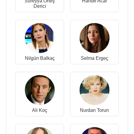
Süreyya Öneş
Hande Acar
Derici
Nilgün Balkaç
Selma Ergeç
Ali Koç
Nurdan Torun