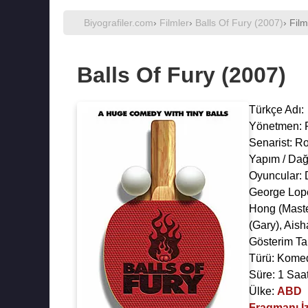
Biyografiler.com
›
Filmler
›
Balls Of Fury (2007)
› Film
Balls Of Fury (2007)
Türkçe Adı:
Yönetmen:
Senarist:
Ro
Yapım / Dağ
Oyuncular:
George Lop
Hong
(Mast
(Gary),
Aish
Gösterim Ta
Türü: Komed
Süre: 1 Saa
Ülke:
ABD
Fragmanı İz