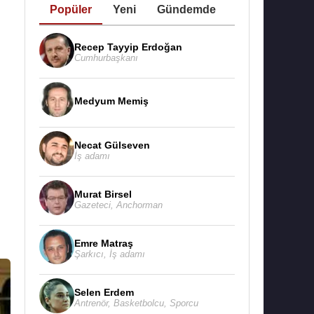
Popüler
Yeni
Gündemde
Recep Tayyip Erdoğan
Cumhurbaşkanı
Medyum Memiş
ı
Necat Gülseven
İş adamı
Murat Birsel
Gazeteci
,
Anchorman
Emre Matraş
Şarkıcı
,
İş adamı
Selen Erdem
Antrenör
,
Basketbolcu
,
Sporcu