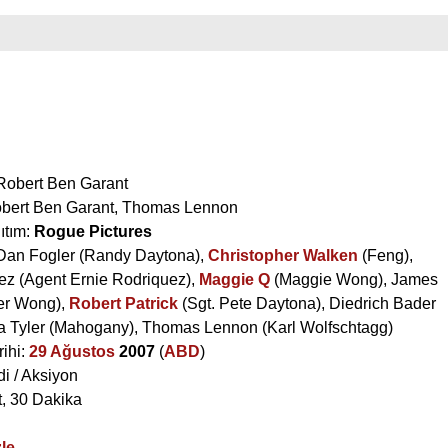
Robert Ben Garant
bert Ben Garant
,
Thomas Lennon
ıtım:
Rogue Pictures
Dan Fogler
(Randy Daytona),
Christopher Walken
(Feng),
ez
(Agent Ernie Rodriquez),
Maggie Q
(Maggie Wong),
James
er Wong),
Robert Patrick
(Sgt. Pete Daytona),
Diedrich Bader
a Tyler
(Mahogany),
Thomas Lennon
(Karl Wolfschtagg)
rihi:
29 Ağustos
2007
(
ABD
)
i / Aksiyon
t, 30 Dakika
le