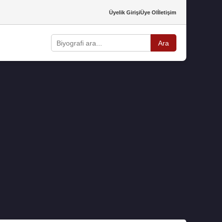
Üyelik Girişi
Üye Ol
İletişim
Ara