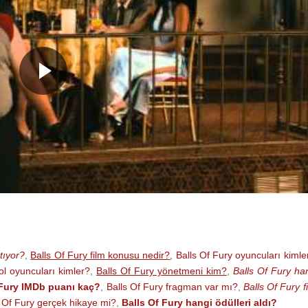
tıyor?
,
Balls Of Fury film konusu nedir?
,
Balls Of Fury oyuncuları kimle
ol oyuncuları kimler?
,
Balls Of Fury yönetmeni kim?
,
Balls Of Fury ha
 Fury IMDb puanı kaç?
,
Balls Of Fury fragman var mı?
,
Balls Of Fury f
s Of Fury gerçek hikaye mi?
,
Balls Of Fury hangi ödülleri aldı?