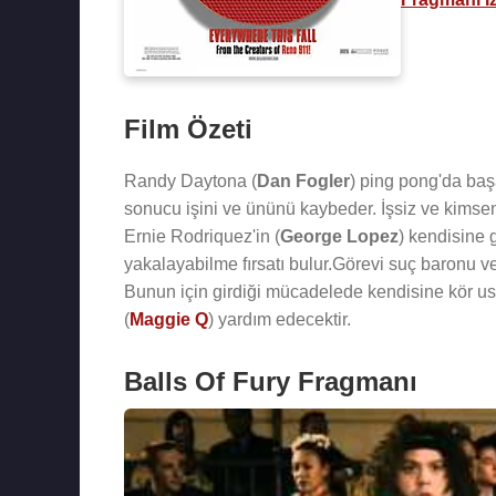
Film Özeti
Randy Daytona (
Dan Fogler
) ping pong'da başa
sonucu işini ve ününü kaybeder. İşsiz ve kimsen
Ernie Rodriquez'in (
George Lopez
) kendisine g
yakalayabilme fırsatı bulur.Görevi suç baronu ve
Bunun için girdiği mücadelede kendisine kör us
(
Maggie Q
) yardım edecektir.
Balls Of Fury Fragmanı