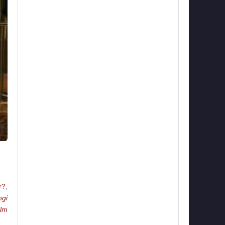
r?
,
ngi
ilm