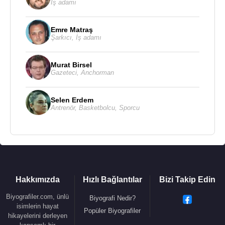
İş adamı
Emre Matraş
Kaynak:Biyografiler.com
Şarkıcı
,
İş adamı
Murat Birsel
Gazeteci
,
Anchorman
Selen Erdem
Antrenör
,
Basketbolcu
,
Sporcu
Hakkımızda
Hızlı Bağlantılar
Bizi Takip Edin
Biyografiler.com, ünlü
Biyografi Nedir?
isimlerin hayat
Popüler Biyografiler
hikayelerini derleyen