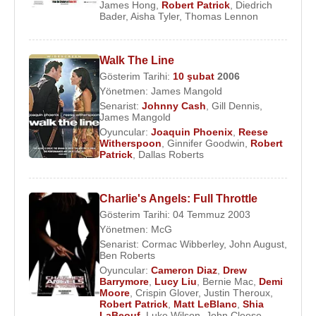
James Hong
,
Robert Patrick
,
Diedrich
çocuğu vardır. Los Angeles, Kaliforniya'da
Bader
,
Aisha Tyler
,
Thomas Lennon
yaşamaktadır.
Filmleri ve Dizileri
:
Walk The Line
Oyuncu
:
Gösterim Tarihi:
10 şubat
2006
Yönetmen:
James Mangold
2017 - Eloise (Sinema Filmi)
Senarist:
Johnny Cash
,
Gill Dennis
,
2015 - Hellions (Corman) (Sinema Filmi)
James Mangold
2014 - The Road Within (Robert) (Sinema Filmi)
Oyuncular:
Joaquin Phoenix
,
Reese
Witherspoon
,
Ginnifer Goodwin
,
Robert
2014 - Sonsuz Aşk (Sinema Filmi)
Patrick
,
Dallas Roberts
2014 - Scorpion (Agent Gallo) (TV Dizisi)
2014 - Lost After Dark (Mr. C.) (Sinema Filmi)
2014 - Holbrook/Twain: An American Odyssey
Charlie's Angels: Full Throttle
Gösterim Tarihi: 04 Temmuz 2003
(Sinema Filmi)
Yönetmen:
McG
2014 - From Dusk Till Dawn: The Series(Jacob
Senarist:
Cormac Wibberley
,
John August
,
Fuller) (TV Dizisi)
Ben Roberts
2014 - Elçiyi Öldür (Ronny Quail) (Sinema Filmi)
Oyuncular:
Cameron Diaz
,
Drew
Barrymore
,
Lucy Liu
,
Bernie Mac
,
Demi
2014 - Ask Me Anything (Doug Kampenfelt)
Moore
,
Crispin Glover
,
Justin Theroux
,
(Sinema Filmi)
Robert Patrick
,
Matt LeBlanc
,
Shia
LaBeouf
,
Luke Wilson
,
John Cleese
,