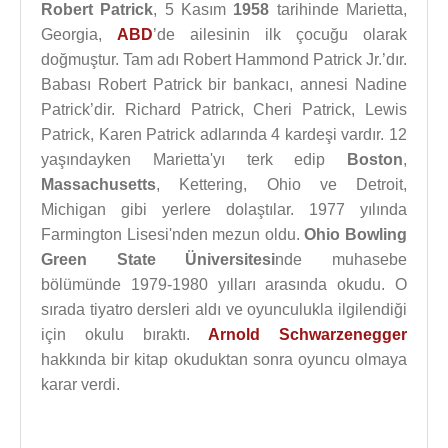
Robert Patrick
, 5 Kasım
1958
tarihinde Marietta,
Georgia,
ABD
’de ailesinin ilk çocuğu olarak
doğmuştur. Tam adı Robert Hammond Patrick Jr.’dır.
Babası Robert Patrick bir bankacı, annesi Nadine
Patrick’dir. Richard Patrick, Cheri Patrick, Lewis
Patrick, Karen Patrick adlarında 4 kardeşi vardır. 12
yaşındayken Marietta'yı terk edip
Boston
,
Massachusetts
, Kettering, Ohio ve Detroit,
Michigan gibi yerlere dolaştılar. 1977 yılında
Farmington Lisesi'nden mezun oldu.
Ohio Bowling
Green State Üniversitesi
nde muhasebe
bölümünde 1979-1980 yılları arasında okudu. O
sırada tiyatro dersleri aldı ve oyunculukla ilgilendiği
için okulu bıraktı.
Arnold Schwarzenegger
hakkında bir kitap okuduktan sonra oyuncu olmaya
karar verdi.