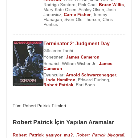
2013 - Lovelace (Sinema Filmi)
Rodrigo Santoro
,
Pink Coal
,
Bruce Willis
,
Mary-Kate Olsen
,
Ashley Olsen
,
Josh
2013 - Kimlik Hırsızı (Skiptracer) (Sinema Filmi)
Janowicz
,
Carrie Fisher
,
Tommy
2013 - Jayne Mansfield's Car (Sinema Filmi)
Flanagan
,
Sven-Ole Thorsen
,
Chris
Pontius
2012 - Trouble with the Curve (Sinema Filmi)
2012 - Suç Çetesi (Max Kennard) (Sinema Filmi)
2012 - Mr. Sophistication (Sterling French) (Sinema
Terminator 2: Judgment Day
Filmi)
Gösterim Tarihi:
2012 - Last Resort (Master Chief Joseph Prosser)
Yönetmen:
James Cameron
Senarist:
William Wisher Jr.
,
James
(TV Dizisi)
Cameron
2012 - Düşmanı Korurken (Daniel Kiefer) (Sinema
Oyuncular:
Arnold Schwarzenegger
,
Filmi)
Linda Hamilton
,
Edward Furlong
,
Robert Patrick
,
Earl Boen
2010 - Newyork'ta Beş Minare (Ajan Baker)
(Sinema Filmi)
2010 - In Search Of Ted Demme (Kendisi) (Sinema
Tüm Robert Patrick Filmleri
Filmi)
2010 - Cain'in Gazabı (Warden Dean) (Sinema
Robert Patrick İçin Yapılan Aramalar
Filmi)
2009 - Özel Kuvvetler (Todd Nixon) (Sinema Filmi)
Robert Patrick yaşıyor mu?
,
Robert Patrick biyografi
,