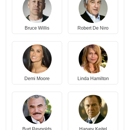
2005 - Hız Tutkusu (Earl Cole) (Sinema Filmi)
2005 Lost (Outlaws adlı bölümünde) (Hibbs) (TV
Dizisi)
2005 - Elvis (Vernon Presley)(TV Filmi)
Bruce Willis
Robert De Niro
2004 - Ekip 49 (Lenny Richter) (Sinema Filmi)
2004 - Stargate: Atlantis (Albay Marshall Sumner)
(TV Dizisi)
2003 - Charlienin Melekleri: Tam Gaz (Ray Carter)
(Sinema Filmi)
2002 - D-Tox (Noah) (Sinema Filmi)
2001 - Çılgın Çocuklar (Mr. Lisp) (Sinema Filmi)
Demi Moore
Linda Hamilton
2000 - 2002 - X Files (FBI Ajanı John Doggett) (TV
Dizisi)
2000 - Vahşi Aşk (Cole) (Sinema Filmi)
1999 - Günbatımından Şafağa 2 (Buck) (Sinema
Filmi)
1998 - Ambushed (Shannon Herrold) (Sinema
Filmi)
Burt Reynolds
Harvey Keitel