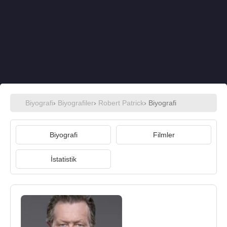
Biyografi
›
Biyografiler
›
Robert Patrick
› Biyografi
Biyografi
Filmler
İstatistik