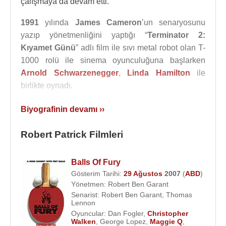
çalışmaya da devam etti.
1991
yılında
James Cameron
’un senaryosunu
yazıp yönetmenliğini yaptığı “
Terminator 2:
Kıyamet Günü
” adlı film ile sıvı metal robot olan T-
1000 rolü ile sinema oyunculuğuna başlarken
Arnold Schwarzenegger
,
Linda Hamilton
ile
birlikte oynadı.
1996
yılında “Striptiz” filminde
Demi Moore
,
Robert
Biyografinin devamı ››
Patrick
,
Ving Rhames
,
Burt Reynolds
,
Armand
Assante
ile beraber oynamıştır.
Robert Patrick Filmleri
1997
yılında başrollerinde
Sylvester Stallone
,
Balls Of Fury
Harvey Keitel
,
Ray Liotta
,
Robert De Niro
’un
Gösterim Tarihi:
29 Ağustos
2007
(
ABD
)
oynadığı “Güç Bölgesi” adlı filmde oynadı.
Yönetmen:
Robert Ben Garant
Senarist:
Robert Ben Garant
,
Thomas
Robert Patrick, 24 Kasım
1990
tarihinde Barbara
Lennon
Patrick (d.6 Eylül 1961) ile evlendi. Austin Patrick
Oyuncular:
Dan Fogler
,
Christopher
(d. 1997), Samuel Patrick (d. 2000) adlarında iki
Walken
,
George Lopez
,
Maggie Q
,