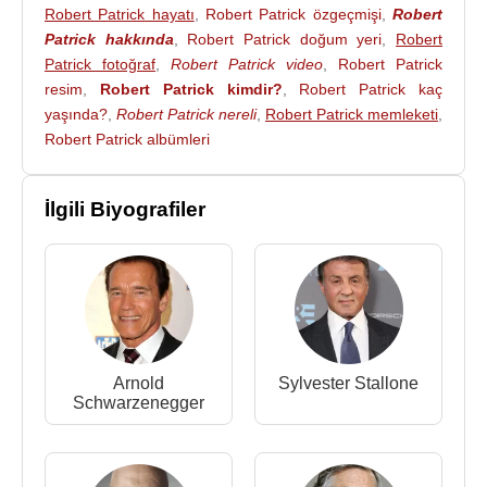
2009 - The Black Waters of Echo's Pon... (Pete)
Robert Patrick hayatı
,
Robert Patrick özgeçmişi
,
Robert
(Sinema Filmi)
Patrick hakkında
,
Robert Patrick doğum yeri
,
Robert
Patrick fotoğraf
,
Robert Patrick video
,
Robert Patrick
2009 - Alien Trespass (Vernon) (Sinema Filmi)
resim
,
Robert Patrick kimdir?
,
Robert Patrick kaç
2008 - Strange Wilderness (Gus Hayden) (Sinema
yaşında?
,
Robert Patrick nereli
,
Robert Patrick memleketi
,
Filmi)
Robert Patrick albümleri
2008 - Otopsi (Dr. David Benway) (Sinema Filmi)
2008 - Beni Aya Uçur (Louie-Seslendirme) (Sinema
Filmi)
İlgili Biyografiler
2007 - Terabithia Köprüsü (Jack Aarons) (Sinema
Filmi)
2007 - Balls of Fury (Sgt. Pete Daytona) (Sinema
Filmi)
2006 - The Unit (Colonel Tom Ryan) (TV Dizisi)
2006 - Firewall (Gary Mitchell) (Sinema Filmi)
Arnold
Sylvester Stallone
2006 - Denizci (Rome) (Sinema Filmi)
Schwarzenegger
2006 - Atalarımızın Bayrakları (Chandler Johnson )
(Sinema Filmi)
2005 - Sınırları Aşmak (Ray Cash) (Sinema Filmi)