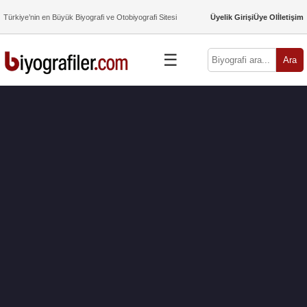
Türkiye’nin en Büyük Biyografi ve Otobiyografi Sitesi
Üyelik Girişi
Üye Ol
İletişim
☰
Ara