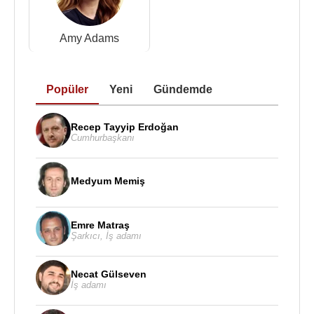
Amy Adams
Popüler
Yeni
Gündemde
Recep Tayyip Erdoğan
Cumhurbaşkanı
Medyum Memiş
Emre Matraş
Şarkıcı
,
İş adamı
Necat Gülseven
İş adamı