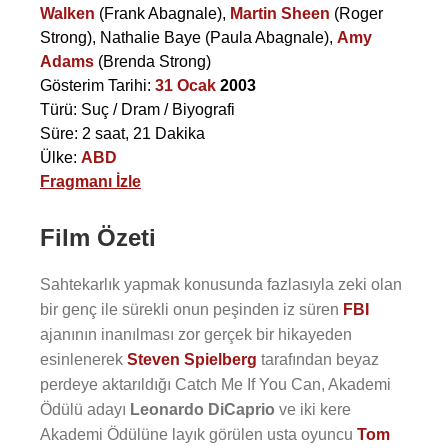
Walken
(Frank Abagnale),
Martin Sheen
(Roger
Strong),
Nathalie Baye
(Paula Abagnale),
Amy
Adams
(Brenda Strong)
Gösterim Tarihi:
31 Ocak
2003
Türü: Suç / Dram / Biyografi
Süre: 2 saat, 21 Dakika
Ülke:
ABD
Fragmanı İzle
Film Özeti
Sahtekarlık yapmak konusunda fazlasıyla zeki olan
bir genç ile sürekli onun peşinden iz süren
FBI
ajanının inanılması zor gerçek bir hikayeden
esinlenerek
Steven Spielberg
tarafından beyaz
perdeye aktarıldığı Catch Me If You Can, Akademi
Ödülü adayı
Leonardo DiCaprio
ve iki kere
Akademi Ödülüne layık görülen usta oyuncu
Tom