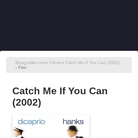
Biyografiler.com
›
Filmler
›
Catch Me If You Can (2002)
› Film
Catch Me If You Can
(2002)