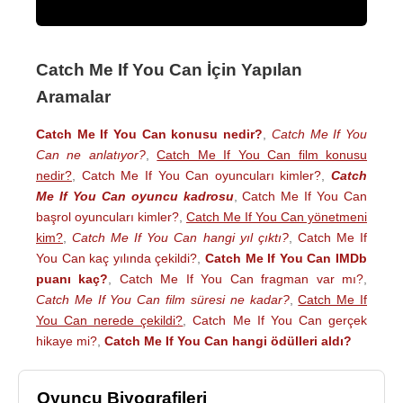
Catch Me If You Can İçin Yapılan
Aramalar
Catch Me If You Can konusu nedir?
,
Catch Me If You
Can ne anlatıyor?
,
Catch Me If You Can film konusu
nedir?
,
Catch Me If You Can oyuncuları kimler?
,
Catch
Me If You Can oyuncu kadrosu
,
Catch Me If You Can
başrol oyuncuları kimler?
,
Catch Me If You Can yönetmeni
kim?
,
Catch Me If You Can hangi yıl çıktı?
,
Catch Me If
You Can kaç yılında çekildi?
,
Catch Me If You Can IMDb
puanı kaç?
,
Catch Me If You Can fragman var mı?
,
Catch Me If You Can film süresi ne kadar?
,
Catch Me If
You Can nerede çekildi?
,
Catch Me If You Can gerçek
hikaye mi?
,
Catch Me If You Can hangi ödülleri aldı?
Oyuncu Biyografileri