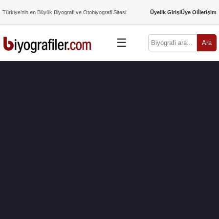
Türkiye’nin en Büyük Biyografi ve Otobiyografi Sitesi
Üyelik Girişi
Üye Ol
İletişim
☰
Ara