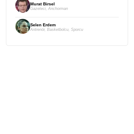
Murat Birsel
Gazeteci
,
Anchorman
Selen Erdem
Antrenör
,
Basketbolcu
,
Sporcu