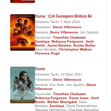
Filmi)
2012 -
Woody Allen
: A Documentary (Kendisi)
(Sinema Filmi)
Dune : Çöl Gezegeni Bölüm İki
2012 - Suç Çetesi (John O' Mara) (Sinema Filmi)
Gösterim Tarihi: 1 Mart 2024
Yönetmen:
Denis Villeneuve
2012 - Siyah Giyen Adamlar 3 (Genç Ajan K)
Senarist:
Denis Villeneuve
,
Jon Spaihts
(Sinema Filmi)
Oyuncular:
Timothée Chalamet
,
2012 - Radioman (Himself) (Sinema Filmi)
Zendaya
,
Rebecca Ferguson
,
Josh
Brolin
,
Javier Bardem
,
Austin Butler
,
2010 - İz Peşinde (Tom Chaney) (Sinema Filmi)
Dave Bautista
,
Christopher Walken
,
2010 - Uzun Boylu Esmer Adam (Roy) (Sinema
Florence Pugh
Filmi)
2010 - The 67th Annual Golden Globe A... (Kendisi)
Dune
(TV Filmi)
Gösterim Tarihi: 22 Ekim 2021
2010 - Jonah Hex (Jonah Hex) (Sinema Filmi)
Yönetmen:
Denis Villeneuve
2010 - Borsa: Para Asla Uyumaz (Bretton James)
Senarist:
Eric Roth
,
Jon Spaihts
,
Denis
Villeneuve
(Sinema Filmi)
Oyuncular:
Timothée Chalamet
,
2009 - Women in Trouble (Nick Chapel) (Sinema
Rebecca Ferguson
,
Oscar Isaac
,
Josh
Filmi)
Brolin
,
Stellan Skarsgård
,
Dave
Bautista
,
Zendaya
,
David Dastmalchian
,
2009 - The People Speak (Kendisi) (Sinema Filmi)
Stephen Henderson
,
Charlotte Rampling
,