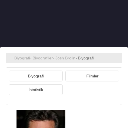
Biyografi
›
Biyografiler
›
Josh Brolin
› Biyografi
Biyografi
Filmler
İstatistik