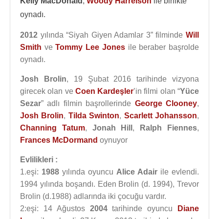
Kelly MacDonald
,
Woody Harrelson
ile birlikte
oynadı.
2012
yılında “Siyah Giyen Adamlar 3” filminde
Will
Smith
ve
Tommy Lee Jones
ile beraber başrolde
oynadı.
Josh Brolin
, 19 Şubat 2016 tarihinde vizyona
girecek olan ve
Coen Kardeşler
’in filmi olan “
Yüce
Sezar
” adlı filmin başrollerinde
George Clooney
,
Josh Brolin
,
Tilda Swinton
,
Scarlett Johansson
,
Channing Tatum
,
Jonah Hill
,
Ralph Fiennes
,
Frances McDormand
oynuyor
Evlilikleri :
1.eşi:
1988
yılında oyuncu
Alice Adair
ile evlendi.
1994 yılında boşandı. Eden Brolin (d. 1994), Trevor
Brolin (d.1988) adlarında iki çocuğu vardır.
2:eşi: 14 Ağustos
2004
tarihinde oyuncu
Diane