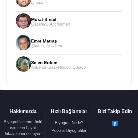
İş adamı
Murat Birsel
Gazeteci
,
Anchorman
Emre Matraş
Şarkıcı
,
İş adamı
Selen Erdem
Antrenör
,
Basketbolcu
,
Sporcu
Hakkımızda
Hızlı Bağlantılar
Bizi Takip Edin
Biyografiler.com, ünlü
Biyografi Nedir?
isimlerin hayat
Popüler Biyografiler
hikayelerini derleyen