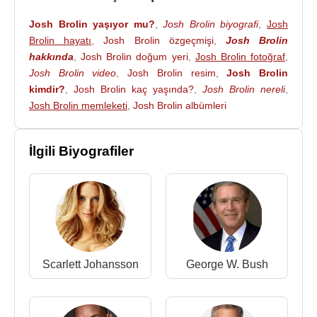
(2 Bölüm)
Josh Brolin yaşıyor mu?
,
Josh Brolin biyografi
,
Josh
2004 - Melinda and Melinda (Greg Earlinger)
Brolin hayatı
,
Josh Brolin özgeçmişi
,
Josh Brolin
(Sinema Filmi)
hakkında
,
Josh Brolin doğum yeri
,
Josh Brolin fotoğraf
,
2003 - Milwaukee, Minnesota (Gary) (Sinema Filmi)
Josh Brolin video
,
Josh Brolin resim
,
Josh Brolin
2002 - Coastlines (Dave Lockhart) (Sinema Filmi)
kimdir?
,
Josh Brolin kaç yaşında?
,
Josh Brolin nereli
,
2000 - Kimseye Güvenme (Duster) (Sinema Filmi)
Josh Brolin memleketi
,
Josh Brolin albümleri
2000 - Görünmeyen Tehlike (Matthew Kensington )
(Sinema Filmi)
İlgili Biyografiler
1999 - Best Laid Plans (Bryce) (Sinema Filmi)
1999 - Arkadaş Grubu (Billy Waites) (Sinema Filmi)
1997 - Mimic (Josh) (Sinema Filmi)
1997 - Gece Bekçisi (James Gallman) (Sinema
Filmi)
1996 - Gang in Blue (Keith DeBruler) (Sinema
Filmi)
Scarlett Johansson
George W. Bush
1996 - Büyük Aşk Büyük Bela (Tony Kent) (Sinema
Filmi)
1996 - Bed of Roses (Danny) (Sinema Filmi)