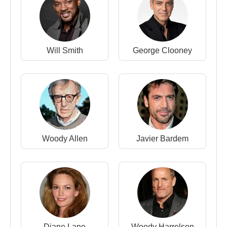
1994 - The Road Killers (Tom) (Sinema Filmi)
1987 - Prison for Children (Sinema Filmi)
1986 - Thrashin (Corey Webster) (Sinema Filmi)
1985 - The Goonies (Brand Walsh) (Sinema Filmi)
Will Smith
George Clooney
Kaynak:Biyografiler.com
Woody Allen
Javier Bardem
Diane Lane
Woody Harrelson