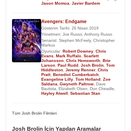
Jason Momoa
,
Javier Bardem
2009 - 81st Annual Academy Awards (Kendisi) (TV
Filmi)
2008 - W: Beyaz Saray (
George W. Bush
) (Sinema
Avengers: Endgame
Filmi)
Gösterim Tarihi: 26 Nisan 2019
2008 - The 80th Annual Academy Awards (Kendisi)
Yönetmen:
Joe Russo
,
Anthony Russo
(TV Filmi)
Senarist:
Stephen McFeely
,
Christopher
Markus
2008 - Milk (Dan White) (Sinema Filmi)
Oyuncular:
Robert Downey
,
Chris
2007 - İhtiyarlara Yer Yok (Llewelyn Moss) (Sinema
Evans
,
Mark Ruffalo
,
Scarlett
Johansson
,
Chris Hemsworth
,
Brie
Filmi)
Larson
,
Paul Rudd
,
Josh Brolin
,
Tom
2007 - Up Close With Carrie Keagan (Kendisi) (TV
Hiddleston
,
Jeremy Renner
,
Chris
Pratt
,
Benedict Cumberbatch
,
Dizisi) (5 Bölüm)
Evangeline Lilly
,
Tom Holland
,
Zoe
2007 - Tanrının Vadisinde (Chief Buchwald )
Saldana
,
Gwyneth Paltrow
,
Dave
Bautista
,
Elizabeth Olsen
,
Don Cheadle
,
(Sinema Filmi)
Hayley Atwell
,
Sebastian Stan
2007 - Dehşet Gezegeni (Dr. William Block )
(Sinema Filmi)
2007 - Amerikan Gangsteri (Trupo) (Sinema Filmi)
Tüm Josh Brolin Filmleri
2005 - Maviliklere Doğru (Bates) (Sinema Filmi)
2005 - Made in Hollywood (Kendisi) (Tv Programı)
Josh Brolin İçin Yapılan Aramalar