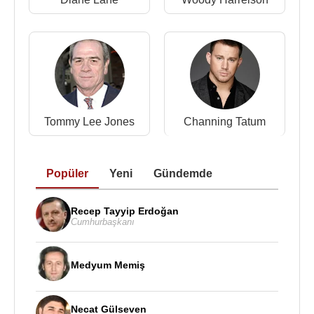
Tommy Lee Jones
Channing Tatum
Popüler
Yeni
Gündemde
Recep Tayyip Erdoğan
Cumhurbaşkanı
Medyum Memiş
Necat Gülseven