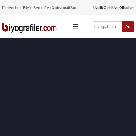
Türkiye’nin en Büyük Biyografi ve Otobiyografi Sitesi
Üyelik Girişi
Üye Ol
İletişim
☰
Ara