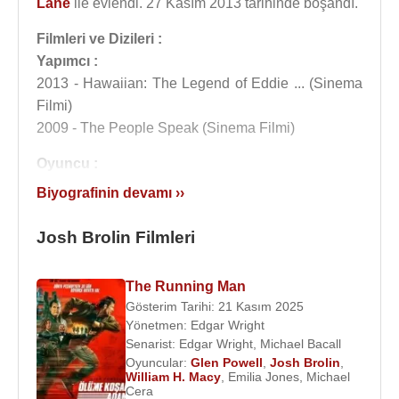
Lane
ile evlendi. 27 Kasım 2013 tarihinde boşandı.
Filmleri ve Dizileri :
Yapımcı :
2013 - Hawaiian: The Legend of Eddie ... (Sinema
Filmi)
2009 - The People Speak (Sinema Filmi)
Oyuncu :
2016 - Yüce Sezar (Eddie Mannix) (Sinema Filmi)
Biyografinin devamı ››
2015 - Sicario (Matt) (Sinema Filmi)
2015 - Everest (Beck Weathers) (Sinema Filmi)
Josh Brolin Filmleri
2014 - Günah Şehri Uğruna Öldürülecek Kadın
(Dwight McCarthy) (Sinema Filmi)
The Running Man
2014 - Gizli Kusur (Bigfoot Bjornsen) (Sinema
Gösterim Tarihi: 21 Kasım 2025
Filmi)
Yönetmen:
Edgar Wright
2013 -
Oldboy
/ İhtiyar Delikanlı (Joe Doucett)
Senarist:
Edgar Wright
,
Michael Bacall
Oyuncular:
Glen Powell
,
Josh Brolin
,
(Sinema Filmi)
William H. Macy
,
Emilia Jones
,
Michael
2013 - Labor Day ( Frank Chambers) (Sinema
Cera