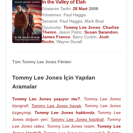
şekilde ilerliyordu.
Gary Mark Gilmore
'u
In the Valley of Elah
canlandırdığı
1982
yapımı
The Executioner's
Gösterim Tarihi:
28 Mart
2008
Yönetmen:
Paul Haggis
Song
filmi ile
Emmy Ödülü
adaylığı kazandı.
1991
Senarist:
Paul Haggis
,
Mark Boal
yapımı JFK filmindeki performansı ile
Akademi
Oyuncular:
Tommy Lee Jones
,
Charlize
Ödülleri
ve
BAFTA Ödülleri
'nde
En İyi Yardımcı
Theron
,
Jason Patric
,
Susan Sarandon
,
James Franco
,
Barry Corbin
,
Josh
Erkek Oyuncu
dalında adaylık elde etti. Film
Brolin
,
Wayne Duvall
dünya çapında yaklaşık 206 milyon dolar hasılat
yaptı.
Tüm Tommy Lee Jones Filmleri
JFK filminde çalıştığı yönetmen
Oliver Stone
ile
Heaven & Earth
filminde tekrar biraraya geldi.
Tommy Lee Jones İçin Yapılan
Andrew Davis
'in yönettiği 35 milyon dolar bütçeli
Aramalar
Kuşatma Altında
filminde
Steven Seagal
ile
birlikte rol alıyordu. Yine Andrew Davis'in yönettiği,
Tommy Lee Jones yaşıyor mu?
,
Tommy Lee Jones
televizyon dizisi uyarlaması Kaçak (
1993
) filminde
biyografi
,
Tommy Lee Jones hayatı
,
Tommy Lee Jones
Harrison Ford
'un oynadığı haksız yere hapse
özgeçmişi
,
Tommy Lee Jones hakkında
,
Tommy Lee
atılan ancak daha sonra kaçmayı başaran
Dr.
Jones doğum yeri
,
Tommy Lee Jones fotoğraf
,
Tommy
Richard Kimble
'ın peşine düşen polis Samuel
Lee Jones video
,
Tommy Lee Jones resim
,
Tommy Lee
Gerard'ı canlandırdı. Bu filmdeki rolü ile
En İyi
Jones kimdir?
,
Tommy Lee Jones kaç yaşında?
,
Tommy