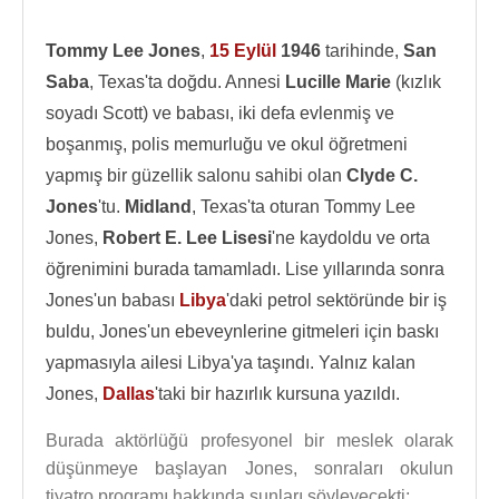
Tommy Lee Jones
,
15 Eylül
1946
tarihinde,
San
Saba
, Texas'ta doğdu. Annesi
Lucille Marie
(kızlık
soyadı Scott) ve babası, iki defa evlenmiş ve
boşanmış, polis memurluğu ve okul öğretmeni
yapmış bir güzellik salonu sahibi olan
Clyde C.
Jones
'tu.
Midland
, Texas'ta oturan Tommy Lee
Jones,
Robert E. Lee Lisesi
'ne kaydoldu ve orta
öğrenimini burada tamamladı. Lise yıllarında sonra
Jones'un babası
Libya
'daki petrol sektöründe bir iş
buldu, Jones'un ebeveynlerine gitmeleri için baskı
yapmasıyla ailesi Libya'ya taşındı. Yalnız kalan
Jones,
Dallas
'taki bir hazırlık kursuna yazıldı.
Burada aktörlüğü profesyonel bir meslek olarak
düşünmeye başlayan Jones, sonraları okulun
tiyatro programı hakkında şunları söyleyecekti;