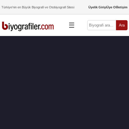
Türkiye’nin en Büyük Biyografi ve Otobiyografi Sitesi
Üyelik Girişi
Üye Ol
İletişim
☰
Ara