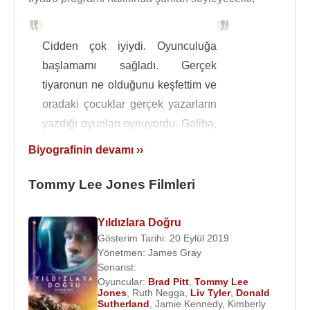
Cidden çok iyiydi. Oyunculuğa
başlamamı sağladı. Gerçek
tiyaronun ne olduğunu keşfettim ve
oradaki çocuklar gerçek yazarların
yazdığı oyunları oynuyordu. Galiba,
benim için dönüm noktası bu okul
Biyografinin devamı ››
oldu.
Tommy Lee Jones Filmleri
Üniversite yıllarında da tiyatroya devam eden
Jones,
St. Mark's School of Texas
'tan mezun
Yıldızlara Doğru
oldu. Üniversite yıllarında kaldığı yurt odasında, oda
Gösterim Tarihi: 20 Eylül 2019
arkadaşı eski ABD Başkan adayı
Al Gore
idi.
Yönetmen:
James Gray
Mezun olmasının ardından
New York
şehrine
Senarist:
taşınmaya karar verdi. Profesyoneller ile yarışıp
Oyuncular:
Brad Pitt
,
Tommy Lee
Jones
,
Ruth Negga
,
Liv Tyler
,
Donald
yarışamayacağını görmek istiyordu.
Sutherland
,
Jamie Kennedy
,
Kimberly