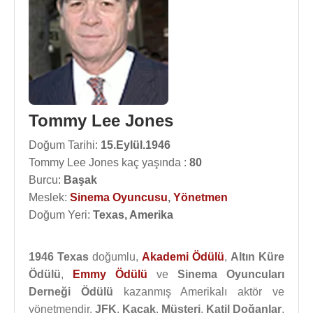
Tommy Lee Jones
Doğum Tarihi:
15.Eylül.1946
Tommy Lee Jones kaç yaşında :
80
Burcu:
Başak
Meslek:
Sinema Oyuncusu
,
Yönetmen
Doğum Yeri:
Texas, Amerika
1946
Texas
doğumlu,
Akademi Ödülü
,
Altın Küre
Ödülü
,
Emmy Ödülü
ve
Sinema Oyuncuları
Derneği Ödülü
kazanmış Amerikalı aktör ve
yönetmendir.
JFK
,
Kaçak
,
Müşteri
,
Katil Doğanlar
,