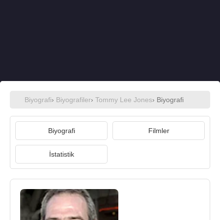
Biyografi
›
Biyografiler
›
Tommy Lee Jones
› Biyografi
Biyografi
Filmler
İstatistik