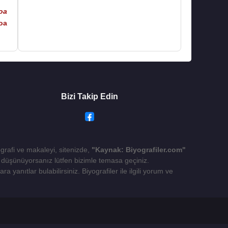
oa
oa
Bizi Takip Edin
ografi ve makaleyi, sitenizde,
"Kaynak: Biyografiler.com"
yı düşünüyorsanız lütfen bizimle temasa geçiniz.
 yanıtlar bulabilirsiniz. Biyografiler ile ilgili yorum ve