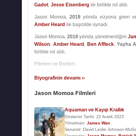
Gadot
,
Jesse Eisenberg
ile birlikte rol aldı.
Jason Momoa,
2018
yılında vizyona giren v
Amber Heard
ile başrolde oynadı.
Jason Momoa,
2018
yılında yönetmenliğini
Ja
Wilson
,
Amber Heard
,
Ben Affleck
,
Yayha A
birlikte rol aldı.
Filmleri ve Dizileri :
Yönetmen:
Biyografinin devamı ››
2014 - Road to Paloma (Sinema Filmi)
Senaryo :
Jason Momoa Filmleri
2014 - Road to Paloma (Sinema Filmi)
Aquaman ve Kayıp Krallık
Yapımcı :
Gösterim Tarihi: 22 Aralık 2023
2014 - Road to Paloma (Sinema Filmi)
Yönetmen:
James Wan
Senarist:
David Leslie Johnson-McGo
Oyuncu :
Oyuncular:
Jason Momoa
,
Patrick 