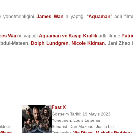
e yönetmenliğini
James Wan
'ın yaptığı “
Aquaman
” adlı fil
mes Wan
'ın yaptığı
Aquaman ve Kayıp Krallık
adlı filmde
Patri
bdul-Mateen
,
Dolph Lundgren
,
Nicole Kidman
,
Jani Zhao
i
Fast X
Gösterim Tarihi: 19 Mayıs 2023
Yönetmen:
Louis Leterrier
ldrick
Senarist:
Dan Mazeau
,
Justin Lin
Wilson
,
Oyuncular:
Vin Diesel
,
Michelle Rodrigue