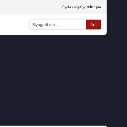
Üyelik Girişi
Üye Ol
İletişim
Ara