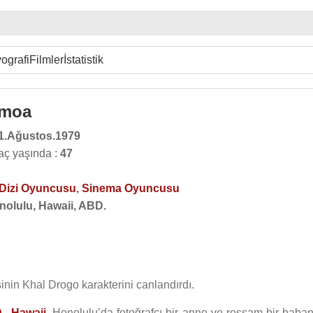
ografi
Filmler
İstatistik
omoa
1.Ağustos.1979
ç yaşında :
47
Dizi Oyuncusu
,
Sinema Oyuncusu
nolulu, Hawaii, ABD.
sinin Khal Drogo karakterini canlandırdı.
D
.,
Hawaii
, Honolulu’da fotoğrafçı bir anne ve ressam bir baban