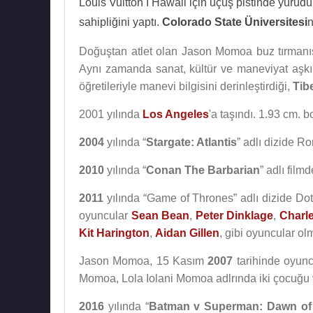
Louis Vuitton I Hawaii için uçuş pistinde yürü
sahipliğini yaptı.
Colorado State Üniversitesi
n
Doğuştan atlet olan Jason Momoa buz tırmanışı
Aynı zamanda sanat, kültür ve maneviyat aşkı
öğretileriyle manevi bilgisini derinleştirdiği,
Tib
2001 yılında
Los Angeles
'a taşındı. 1.93 cm. 
2004
yılında “
Stargate: Atlantis
” adlı dizide R
2010
yılında “
Conan The Barbarian
” adlı film
2011
yılında “Game of Thrones” adlı dizide Doth
oyuncular
Sean Bean
,
Peter Dinklage
,
Charl
Kit Harington
,
Aidan Gillen
, gibi oyuncular ol
Jason Momoa, 15 Kasım
2007
tarihinde oyun
Momoa, Lola Iolani Momoa adlrında iki çocuğu v
2016
yılında “
Batman v Superman: Dawn of 