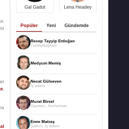
Gal Gadot
Lena Headey
r.
Popüler
Yeni
Gündemde
rin
Recep Tayyip Erdoğan
Cumhurbaşkanı
Medyum Memiş
Necat Gülseven
er
İş adamı
ke
,
Murat Birsel
Gazeteci
,
Anchorman
ha
Emre Matraş
Şarkıcı
,
İş adamı
al