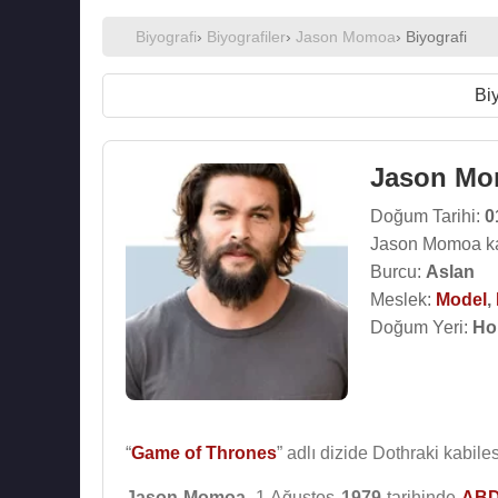
Biyografi
›
Biyografiler
›
Jason Momoa
› Biyografi
Biy
Jason M
Doğum Tarihi:
0
Jason Momoa ka
Burcu:
Aslan
Meslek:
Model
,
Doğum Yeri:
Ho
“
Game of Thrones
” adlı dizide Dothraki kabile
Jason Momoa
, 1 Ağustos
1979
tarihinde
AB