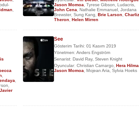
thur Curry) (Sinema Filmi)
bdul-
Jason Momoa
,
Tyrese Gibson
,
Ludacris
,
Kidman
,
John Cena
,
Nathalie Emmanuel
,
Jordana
 Filmi)
Brewster
,
Sung Kang
,
Brie Larson
,
Charli
ma Filmi)
Theron
,
Helen Mirren
See
Gösterim Tarihi: 01 Kasım 2019
nuk)(TV Dizisi)
Yönetmen:
Anders Engström
nema Filmi)
is
Senarist:
David Ray
,
Steven Knight
v Dizisi)
Oyuncular:
Christian Camargo
,
Hera Hilma
becca
Jason Momoa
,
Mojean Aria
,
Sylvia Hoeks
Arthur Curry) (Sinema Filmi)
n
,
endaya
,
rson
,
rry) (Sinema Filmi)
Javier
hur Curry, Seslendirme) (Sinema Filmi)
 Dizisi)
 Time In Venice (Spider)(Sinema Filmi)