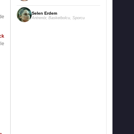
Selen Erdem
mde
Antrenör
,
Basketbolcu
,
Sporcu
ck
le
z
,