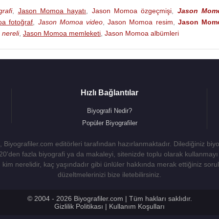
 Curry,Aquaman)(Sinema Filmi)
rafi
,
Jason Momoa hayatı
,
Jason Momoa özgeçmişi
,
Jason Mom
mi)
a fotoğraf
,
Jason Momoa video
,
Jason Momoa resim
,
Jason Mom
mi)
nereli
,
Jason Momoa memleketi
,
Jason Momoa albümleri
(Aquaman /Arthur Curry) (Sinema Filmi)
)
ilmi)
Hızlı Bağlantılar
)
Biyografi Nedir?
i)
Popüler Biyografiler
ilmi)
i)
 Biyografiler.com editörleri tarafından hazırlanmaktadır. Dilediğiniz biy
 20'den fazla biyografi ya da makaleyi, sitenizde toplu olarak kullanma
i)
kim nerelidir, kaç yaşındadır gibi ünlüler hakkında merak ettiğiniz sorulara
düzeltmelerinizi bize iletebilirsiniz.
© 2004 - 2026 Biyografiler.com | Tüm hakları saklıdır.
Gizlilik Politikası
|
Kullanım Koşulları