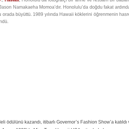
 Jason Namakaeha Momoa’dır. Honolulu’da doğdu fakat ardınd
u orada büyüttü. 1989 yılında Hawaii köklerini öğrenmenin hasre
ndü.
deli ödülünü kazandı, itibarlı Governor’s Fashion Show’a katıldı