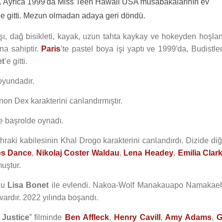
dü. Ayrıca 1999′da Miss Teen Hawaii USA müsabakalarının ev
e gitti. Mezun olmadan adaya geri döndü.
, dağ bisikleti, kayak, uzun tahta kaykay ve hokeyden hoşlanı
na sahiptir.
Paris
’te pastel boya işi yaptı ve 1999′da, Budistle
et
’e gitti.
boyundadır.
onon Dex karakterini canlandırmıştır.
de başrolde oynadı.
raki kabilesinin Khal Drogo karakterini canlandırdı. Dizide diğ
es Dance
,
Nikolaj Coster Waldau
,
Lena Headey
,
Emilia Clar
muştur.
cu
Lisa Bonet
ile evlendi. Nakoa-Wolf Manakauapo Namakae
ardır. 2022 yılında boşandı.
Justice
” filminde
Ben Affleck
,
Henry Cavill
,
Amy Adams
,
G