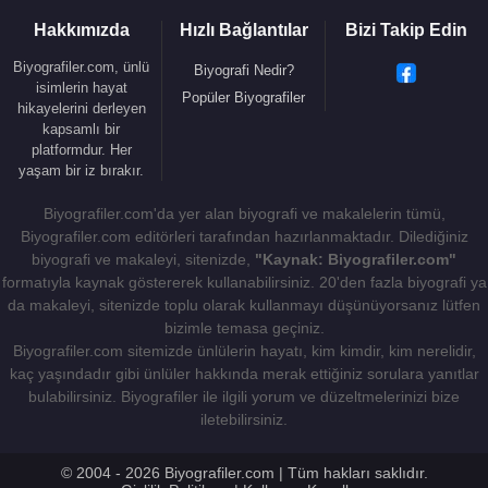
2007 -
Silk
(Hélène Joncour) (Sinema Filmi)
Hakkımızda
Hızlı Bağlantılar
Bizi Takip Edin
2007 -
Atonement
/Kefaret (Cecilia Tallis) (Sinema
Biyografiler.com, ünlü
Biyografi Nedir?
Filmi)
isimlerin hayat
Popüler Biyografiler
2007 -
Pirates of the Caribbean At Worlds End
hikayelerini derleyen
/Karayip Korsanları: Dünyanın Sonu (Elizabeth
kapsamlı bir
platformdur. Her
Swann) (Sinema Filmi)
yaşam bir iz bırakır.
2006 - Stories Of Lost Souls (Leah) (Sinema Filmi)
2006 -
Pirates of the Caribbean Dead Man s
Biyografiler.com'da yer alan biyografi ve makalelerin tümü,
Biyografiler.com editörleri tarafından hazırlanmaktadır. Dilediğiniz
Chest
/ Karayip Korsanları: Ölü Adamın Sandığı
biyografi ve makaleyi, sitenizde,
"Kaynak: Biyografiler.com"
(Elizabeth Swann) (Sinema Filmi)
formatıyla kaynak göstererek kullanabilirsiniz. 20'den fazla biyografi ya
2005 -
The Jacket
/ Çıldırış (Jackie Price) (Sinema
da makaleyi, sitenizde toplu olarak kullanmayı düşünüyorsanız lütfen
Filmi)
bizimle temasa geçiniz.
2005 - Domino (
Domino Harvey
) (Sinema Filmi)
Biyografiler.com sitemizde ünlülerin hayatı, kim kimdir, kim nerelidir,
kaç yaşındadır gibi ünlüler hakkında merak ettiğiniz sorulara yanıtlar
2005 -
Pride & Prejudice
/Aşk ve Gurur (Elizabeth
bulabilirsiniz. Biyografiler ile ilgili yorum ve düzeltmelerinizi bize
Bennet) (Sinema Filmi)
iletebilirsiniz.
2004 -
King Arthur
(Guinevere) (Sinema Filmi)
2003 -
PİRATES OF THE CARİBBEAN : THE
© 2004 - 2026 Biyografiler.com | Tüm hakları saklıdır.
CURSE OF THE BLACK PEARL
/Karayip