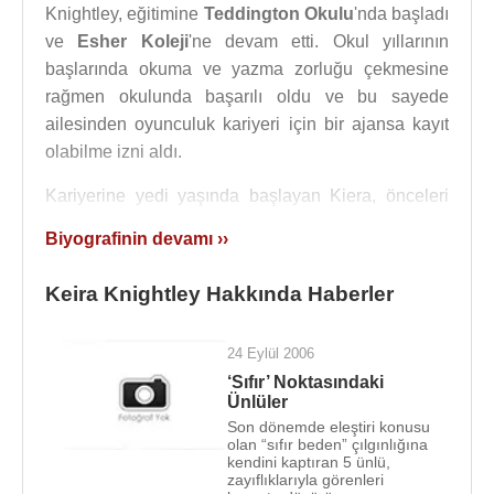
Knightley, eğitimine
Teddington Okulu
'nda başladı
ve
Esher Koleji
'ne devam etti. Okul yıllarının
başlarında okuma ve yazma zorluğu çekmesine
rağmen okulunda başarılı oldu ve bu sayede
ailesinden oyunculuk kariyeri için bir ajansa kayıt
olabilme izni aldı.
Kariyerine yedi yaşında başlayan Kiera, önceleri
sayısız amatör yapımda rol aldı. İlk televizyon filmi
Biyografinin devamı ››
rolü,
1993
yapımı
Royal Celebration
'daydı.
1995
'te
dizi film
The Bill
'in bölümlerinden birinde oynadı.
Keira Knightley Hakkında Haberler
Büyük ses getiren,
1999
yapımı
Star Wars:
Episode I, The Phantom Menace
'da,
Padmé
24 Eylül 2006
Amidala
'nın "yem dublörü" olana kadar birçok
‘Sıfır’ Noktasındaki
televizyon filminde rol aldı. Bu film sırasında
Ünlüler
Padmé
rolünde oynayan
Natalie Portman
'a olan
Son dönemde eleştiri konusu
benzerliğiyle dikkatleri çekti.
olan “sıfır beden” çılgınlığına
kendini kaptıran 5 ünlü,
zayıflıklarıyla görenleri
1999'da yeniden çevrilmeye başlanan Yıldız