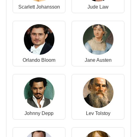
Scarlett Johansson
Jude Law
anlatım biçimleri içinde geliştirmesine katkı
sağlamıştır.
Filmleri ve Dizileri
:
Oyuncu
:
2025 - The Perfect Gift (Keira Knightley) (TV
Special)
2025 - Black Doves (Helen Webb) (Tv dizisi)
Orlando Bloom
Jane Austen
2025 -
The Woman in Cabin 10
/ 10 Numaralı
Kamara (Laura Blacklock) (Sinema Filmi)
2023 -
Boston Strangler
/ Boston Canavarı
(Loretta McLaughlin) (Sinema Filmi)
2023 - The Sound Collector (anlatıcı) (Tv dizisi)
2021 - Charlotte (Charlotte Salomon (ses))(Sinema
Filmi)
Johnny Depp
Lev Tolstoy
2021 -
Silent Night
(Nell)(Sinema Filmi)
2020 -
Misbehaviour
/ Bayan Devrim (Sally
Alexander) (Sinema Filmi)