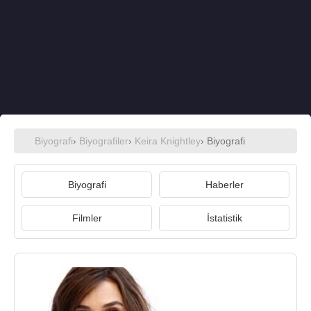
Biyografi
›
Biyografiler
›
Keira Knightley
› Biyografi
Biyografi
Haberler
Filmler
İstatistik