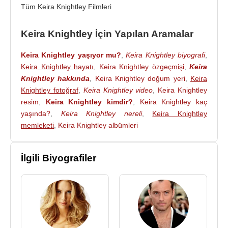
Tüm Keira Knightley Filmleri
Righton (d.Mayıs 2015) ve Delilah Knightley
Righton (d.Eylül 2019) adlarında İki kız çocuğu
Keira Knightley İçin Yapılan Aramalar
vardır.
2014 yılında
Keira Knightley
, (
Enigma
) /
The
Keira Knightley yaşıyor mu?
,
Keira Knightley biyografi
,
Imitation Game
filminde
Benedict Cumberbatch
Keira Knightley hayatı
,
Keira Knightley özgeçmişi
,
Keira
Knightley hakkında
,
Keira Knightley doğum yeri
,
Keira
ile birlikte rol almıştır. Filmde matematikçi ve
Knightley fotoğraf
,
Keira Knightley video
,
Keira Knightley
kriptanalist
Alan Turing
’in yakın çalışma arkadaşı
resim
,
Keira Knightley kimdir?
,
Keira Knightley kaç
Joan Clarke
’ı canlandırmıştır. Bu performansı,
yaşında?
,
Keira Knightley nereli
,
Keira Knightley
Keira Knightley
’e En İyi Yardımcı Kadın Oyuncu
memleketi
,
Keira Knightley albümleri
dalında ikinci
Akademi Ödülü
adaylığını
kazandırmıştır.
İlgili Biyografiler
Keira Knightley
, sinema kariyerinin yanında tiyatro
sahnesinde de yer almıştır.
The Misanthrope
ve
The Children’s Hour
gibi sahne yapımlarında rol
alarak yalnızca kamera önü oyunculuğuyla değil,
canlı performans disipliniyle de kendini göstermiştir.
Sahne çalışmaları, onun oyunculuğunu farklı