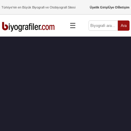
Türkiye’nin en Büyük Biyografi ve Otobiyografi Sitesi
Üyelik Girişi
Üye Ol
İletişim
☰
Ara