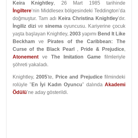
Keira Knightley
, 26 Mart 1985 tarihinde
İngiltere
’nin Middlesex bölgesindeki Teddington’da
doğmuştur. Tam adı
Keira Christina Knightley
'dır.
İngiliz
dizi
ve
sinema
oyuncusu. Kariyerine çocuk
yaşta başlayan Knightley,
2003
yapımı
Bend It Like
Beckham
ve
Pirates of the Caribbean: The
Curse of the Black Pearl
,
Pride & Prejudice
,
Atonement
ve
The Imitation Game
filmleriyle
şöhreti yakaladı.
Knightley,
2005
'te,
Price and Prejudice
filmindeki
rolüyle "
En İyi Kadın Oyuncu
" dalında
Akademi
Ödülü
’ne aday gösterildi.