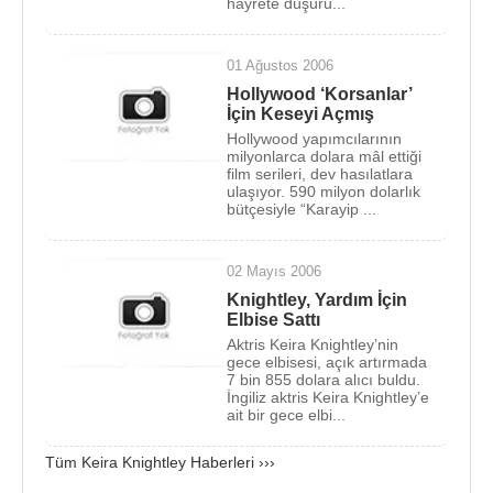
hayrete düşürü...
Savaşları filminin (
Star Wars: Episode I – The
Phantom Menace
) ilkinde küçük bir rol (Kraliçe
01 Ağustos 2006
Amidalanın yerine geçen nedime) olarak kendini
Hollywood ‘Korsanlar’
gösterdi. İlk başrolünü 2001'de tv yapımı Princess
İçin Keseyi Açmış
of Thieves'de,
Robin Hood
'un kızı olarak oynadı.
Hollywood yapımcılarının
milyonlarca dolara mâl ettiği
Bu süre içinde 2001 yılında The Hole ve 2002
film serileri, dev hasılatlara
yılında
Doctor Zhivago
filmlerinde göründü. Ama
ulaşıyor. 590 milyon dolarlık
bütçesiyle “Karayip ...
parladığı rol, hiç beklenmedik bir filmdi. 2002
yılında Hintli kadın yönetmen
Gurinder Chadhanın
futbolcu olmak isteyen Hintli bir kızın hikayesini
02 Mayıs 2006
anlattığı küçük bütçeli '
Bend it Like Beckham
'
Knightley, Yardım İçin
Elbise Sattı
(Hayatımın Çalımı Beckham) filminde oynayarak
Aktris Keira Knightley’nin
birden sadece
İngiltere
'de değil bütün dünyada
gece elbisesi, açık artırmada
adını duyurdu. Öyle ki, ünlü Amerikalı yapımcı
Jerry
7 bin 855 dolara alıcı buldu.
İngiliz aktris Keira Knightley’e
Bruckheimer
, ona 2003 yılında (
PİRATES OF THE
ait bir gece elbi...
CARİBBEAN : THE CURSE OF THE BLACK
PEARL
)
Karayip Korsanları
filminde baş kadın
Tüm Keira Knightley Haberleri ›››
oyuncu rolünü verdi.
Johnny Depp
ve
Orlando