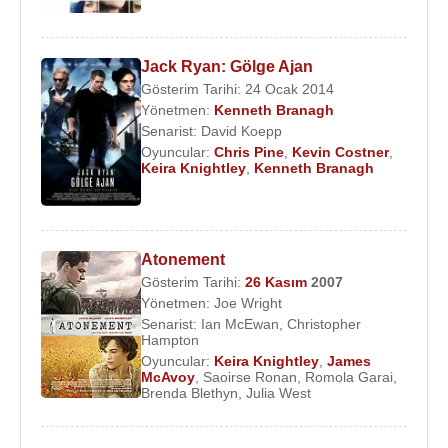
ayı kapağı için
Scarlett Johansson
ve
Tom
Ford
'la birlikte verdiği çıplak pozlarla dikkatleri
Jack Ryan: Gölge Ajan
üzerine çekti. Dergide yeralan röportajda, çok az
Gösterim Tarihi: 24 Ocak 2014
dışarı davet edildiğini ve dış görünüşünden
Yönetmen:
Kenneth Branagh
memnun olmadığını söyledi.
Senarist:
David Koepp
Oyuncular:
Chris Pine
,
Kevin Costner
,
Birçok dergi tarafından "
Dünyanın En Seksi
Keira Knightley
,
Kenneth Branagh
Kadınları
" listelerinde üst sıralarda seçilen
Knightley, Nisan
2006
'da
Chanel parfüm
ünün yeni
ünlü yüzü olarak ilan edildi. Keira'nın Mayıs
2006'da,
Yahudi
Kabala
dini üyesi olduğu bildirildi.
Atonement
Gösterim Tarihi:
26 Kasım
2007
2012 yılında başrolünü
Jude Law
ile paylaştığı
Yönetmen:
Joe Wright
İngiliz yapımı
Lev Tolstoy
'un aynı adlı romanından
Senarist:
Ian McEwan
,
Christopher
Hampton
uyarlanan “
Anna Karenina
” filminde oynamıştır.
Oyuncular:
Keira Knightley
,
James
McAvoy
,
Saoirse Ronan
,
Romola Garai
,
Keira Knightley, 5 Mayıs
2013
tarihinde Klaxons
Brenda Blethyn
,
Julia West
rock grubunun solisti
James Righton
ile
Fransa
'nın Mazan kentinde evlendi. Edie Knightley