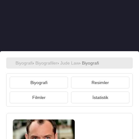
Biyografi
›
Biyografiler
›
Jude Law
› Biyografi
Biyografi
Resimler
Filmler
İstatistik