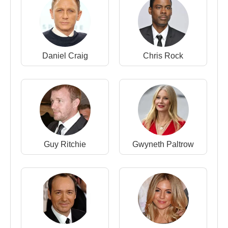
Dom Hemingway, Kara Deniz, Kral Arthur: Kılıç
Efsanesi gibi farklı türde filmlerle kariyerine devam
etti.
Filmleri ve Dizileri
:
Daniel Craig
Chris Rock
Yapımcı
:
2018 - Vox Lux (Sinema Filmi)
2007 - Ölümcül Oyun (Sinema Filmi)
Oyuncu
:
2019 - The Rhythm Section (Sinema Filmi)
2019 -
Captain Marvel
(Walter Lawson / Mar-Vell)
Guy Ritchie
Gwyneth Paltrow
(Sinema Filmi)
2018 - Vox Lux (Sinema Filmi) 2018
2018 -
Fantastik Canavarlar Grindelwaldın
Suçları
(Albus Dumbledore) (Sinema Filmi)
2018 - A Rainy Day in New York (Sinema Filmi)
2017 -
King Arthur: Legend of the Sword
/Kral
Arthur: Kılıç Efsanesi (Vortigern) (Sinema Filmi)