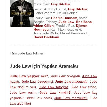
ve
Rudy
(10 eylül 2002) isminde üç çocukları oldu.
Yönetmen:
Guy Ritchie
Senarist:
Joby Harold
,
Guy Ritchie
,
Bir süre boyunca
Primrose Hill Set
adlı genç İngiliz
Lionel Wigram
,
David Dobkin
oyuncularından oluşan grubun merkezinde yeralan
Oyuncular:
Charlie Hunnam
,
Astrid
Bergès-Frisbey
,
Jude Law
,
Eric Bana
,
çift, altı yılın ardından
29 Ekim
2003
’de boşandı.
Aidan Gillen
,
Freddie Fox
,
Djimon
Hounsou
,
Kamil Lemieszewski
,
Frost’un iddialarına göre, Law’ın sebepsiz
Annabelle Wallis
,
Mikael Persbrandt
,
David Beckham
davranışları, kendisinin doğuştan gelen
depresyonunu kötüleştirdi. Bir süre önce gittikleri
London’s Soho House adlı özel kulübün çocuklar
Tüm Jude Law Filmleri
için hazırladığı bir partide, küçük kızları Iris’in yerde
bulduğu bir ecstacy hapını yutması üzerine onu
Jude Law İçin Yapılan Aramalar
acilen hastaneye kaldırmışlardı. Law ve Frost, iki yıl
süren görüşmelerin ardından anlaşmaya vardı.
Jude Law yaşıyor mu?
,
Jude Law biyografi
,
Jude Law
Buna göre çiftin
4
milyon dolarlık evi Frost’a kaldı
hayatı
,
Jude Law özgeçmişi
,
Jude Law hakkında
,
Jude
ve eşinden toplamda
2
milyon dolar aldı.
Law doğum yeri
,
Jude Law fotoğraf
,
Jude Law video
,
Jude Law resim
,
Jude Law kimdir?
,
Jude Law kaç
Jude Law ardından 2005’de Alfie filminin çekimleri
yaşında?
,
Jude Law nereli
,
Jude Law memleketi
,
Jude
sırasında yakınlaştığı
Sienna Miller
ile nişanlandı.
Law albümleri
Fakat Law’ın çocuklarının dadısıyla yaşadığı