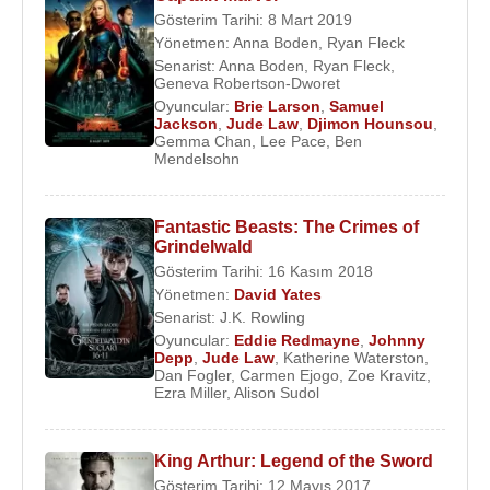
Gösterim Tarihi: 8 Mart 2019
Grafik roman
Watchman
’in büyük hayranı olan
Yönetmen:
Anna Boden
,
Ryan Fleck
Law, vücudunda
Rorschach
karakterinin
Senarist:
Anna Boden
,
Ryan Fleck
,
dövmesine sahip. Eğer seri film haline getirilirse
Geneva Robertson-Dworet
Oyuncular:
Brie Larson
,
Samuel
içinde mutlaka yeralmak isteyen Law,
Ozymandias
Jackson
,
Jude Law
,
Djimon Hounsou
,
karakterini oynamak istediğini dile getirdi. Daha
Gemma Chan
,
Lee Pace
,
Ben
Mendelsohn
önce de
Batman vs. Superman
,
Batman Begins
ve
Superman Returns
filmlerinde
Batman
’i ve ya
Superman
’i oynamak istemişti fakat reddedildi.
Fantastic Beasts: The Crimes of
Bunun yanısıra Superman Returns filminin
Grindelwald
Gösterim Tarihi: 16 Kasım 2018
yönetmeni
Bryan Singer
, Law’a
General Zod
Yönetmen:
David Yates
rolünü teklif etti fakat kabul etmemesi üzerine, bu
Senarist:
J.K. Rowling
karakter filmden çıkarıldı.
Oyuncular:
Eddie Redmayne
,
Johnny
Depp
,
Jude Law
,
Katherine Waterston
,
Kasım
2004
’de
People Dergisi
tarafından
Dan Fogler
,
Carmen Ejogo
,
Zoe Kravitz
,
Ezra Miller
,
Alison Sudol
Yaşayan En Seksi Erkek
seçilen Jude Law,
Shopping filminin çekimleri sırasında tanıştığı
oyuncu
Sadie Frost
ile
2 Eylül
1997
’de evlendi.
King Arthur: Legend of the Sword
Çiftin,
Rafferty
(6 ekim 1996),
Iris
(25 ekim 2000)
Gösterim Tarihi: 12 Mayıs 2017