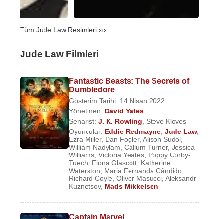
birlikte oynadığı
The Talented Mr. Ripley
filmindeki
rolüyle ve
2004
yılında da
En İyi Aktör
dalında
Tüm Jude Law Resimleri ›››
Nicole Kidman
'la beraber başrollerini paylaştığı
Cold Mountain
filmindeki rolüyle.
Jude Law Filmleri
2004
yılında oynadığı bir diğer film
Alfie
, gişede
başarısızlığa uğradı ve yardımcı rollerde iyi olduğu
Fantastic Beasts: The Secrets of
fakat tek başına bir filmin yükünü kaldıramadığı
Dumbledore
Gösterim Tarihi: 14 Nisan 2022
yolunda kötü eleştiriler aldı. Aynı yıl çektiği
Sky
Yönetmen:
David Yates
Captain and the World of Tomorrow
ve
I Love
Senarist:
J. K. Rowling
,
Steve Kloves
Huckabees
de başarısızlığa uğradı.
2005
yılındaki
Oyuncular:
Eddie Redmayne
,
Jude Law
,
Oskar töreninde komedyen
Chris Rock
’ın
Ezra Miller
,
Dan Fogler
,
Alison Sudol
,
William Nadylam
,
Callum Turner
,
Jessica
şakalarının kurbanı olan Law’ı,
2004
’de aday
Williams
,
Victoria Yeates
,
Poppy Corby-
olduğunda oskar heykelciğini kaybettiği oyuncu
Tuech
,
Fiona Glascott
,
Katherine
Waterston
,
Maria Fernanda Cândido
,
dostu
Sean Penn
korudu ve “Law’ın son
Richard Coyle
,
Oliver Masucci
,
Aleksandr
Kuznetsov
,
Mads Mikkelsen
dönemdeki en iyi oyunculardan biri olduğunu
düşünüyorum” dedi. Penn o gece Law’ın yanında
yeralan az sayıdaki dostlarından biriydi.
Captain Marvel