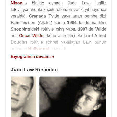
Nixon
’la birlikte oynadı. Jude Law, İngiliz
televizyonundaki küçük rollerden ve iki yıl boyunca
yeraldığı
Granada Tv
’de yayınlanan pembe dizi
Families
’den (Aileler) sonra
1994
’de drama filmi
Shopping
’deki rolüyle çıkış yaptı.
1997
’de
Wilde
adlı
Oscar Wilde
’ı konu alan filmdeki
Lord Alfred
Douglas
rolüyle şöhreti yakalayan Law, bunun
ardından
Hollywood
’a taşındı.
Biyografinin devamı ››
Olimpiyat madalyası sahibi tekerlekli sandalyeye
mahkum olmuş bir sporcuyu canlandırdığı
Jude Law Resimleri
Gattaca
’nın ardından,
Midnight in the Garden of
Good and Evil
’da
Kevin Spacey
’nin aşığı rolünü
oynadı.
Road to Perdition
’da ise sadist bir kiralık
katili oynadı.
Jude Law, iki kez
Akademi Ödülü
için aday
gösterildi.
2000
’de
En İyi Yardımcı Oyuncu
dalında
Matt Damon
ve
Gwyneth Paltrow
'la