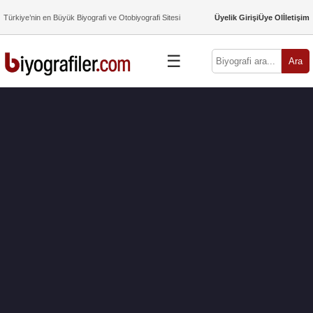
Türkiye’nin en Büyük Biyografi ve Otobiyografi Sitesi
Üyelik Girişi
Üye Ol
İletişim
☰
Ara