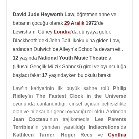
David Jude Heyworth Law
, öğretmen anne ve
babanın çocuğu olarak
29 Aralık
1972
’de
Lewisham, Güney
Londra
’da dünyaya geldi.
Blackheath’deki John Ball İlkokulu'na giden Law,
ardından Dulwich’de Alleyn’s School’a devam etti.
12
yaşında
National Youth Music Theatre
’a
(Ulusal Gençlik Müzik Sahnesi) girdi ve oyunculuğa
başladı fakat
17
yaşındayken bu okulu bıraktı.
Law’ın kariyerinin ilk büyük sahne rolü
Philip
Ridley
’in
The Fastest Clock in the Universe
oyununda canlandırdığı, cinsel açıdan belirsizlikte
olan ve hilekar bir genci oynadığı rol oldu. Ardından
Jean Cocteau
’nun trajikomedisi
Les Parents
Terribles
’in yeniden yaratıldığı
Indiscretions
’da
Kathleen Turner
,
Roger Rees
ve
Cynthia