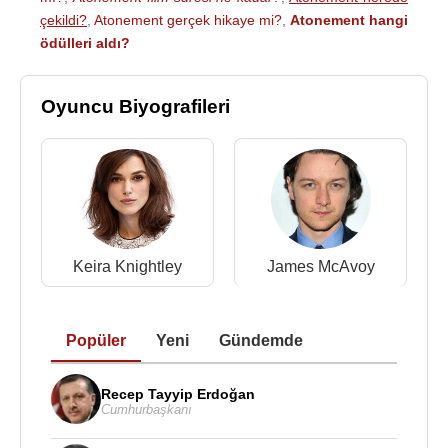
çekildi?
,
Atonement gerçek hikaye mi?
,
Atonement hangi
ödülleri aldı?
Oyuncu Biyografileri
Keira Knightley
James McAvoy
Popüler
Yeni
Gündemde
Recep Tayyip Erdoğan
Cumhurbaşkanı