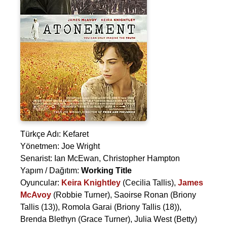
Türkçe Adı: Kefaret
Yönetmen:
Joe Wright
Senarist:
Ian McEwan
,
Christopher Hampton
Yapım / Dağıtım:
Working Title
Oyuncular:
Keira Knightley
(Cecilia Tallis),
James
McAvoy
(Robbie Turner),
Saoirse Ronan
(Briony
Tallis (13)),
Romola Garai
(Briony Tallis (18)),
Brenda Blethyn
(Grace Turner),
Julia West
(Betty)