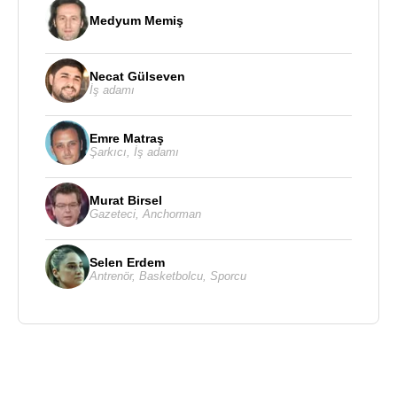
Medyum Memiş
Necat Gülseven
İş adamı
Emre Matraş
Şarkıcı
,
İş adamı
Murat Birsel
Gazeteci
,
Anchorman
Selen Erdem
Antrenör
,
Basketbolcu
,
Sporcu