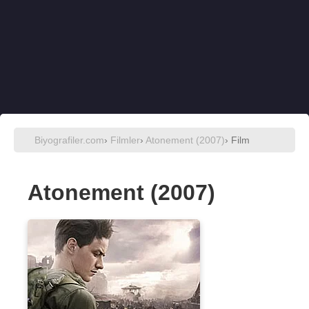
Biyografiler.com
›
Filmler
›
Atonement (2007)
› Film
Atonement (2007)