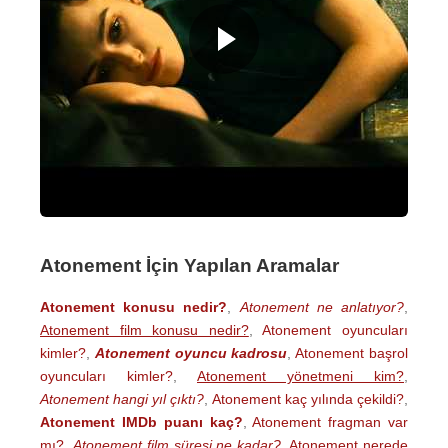
Atonement İçin Yapılan Aramalar
Atonement konusu nedir?
,
Atonement ne anlatıyor?
,
Atonement film konusu nedir?
,
Atonement oyuncuları
kimler?
,
Atonement oyuncu kadrosu
,
Atonement başrol
oyuncuları kimler?
,
Atonement yönetmeni kim?
,
Atonement hangi yıl çıktı?
,
Atonement kaç yılında çekildi?
,
Atonement IMDb puanı kaç?
,
Atonement fragman var
mı?
,
Atonement film süresi ne kadar?
,
Atonement nerede