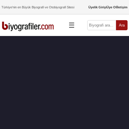
Türkiye’nin en Büyük Biyografi ve Otobiyografi Sitesi
Üyelik Girişi
Üye Ol
İletişim
☰
Ara