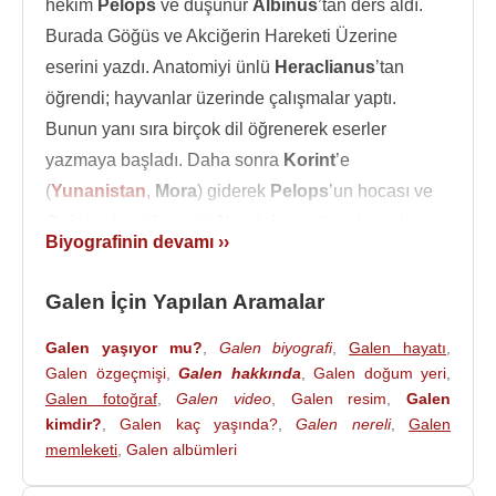
hekim
Pelops
ve düşünür
Albinus
’tan ders aldı.
Burada Göğüs ve Akciğerin Hareketi Üzerine
eserini yazdı. Anatomiyi ünlü
Heraclianus
’tan
öğrendi; hayvanlar üzerinde çalışmalar yaptı.
Bunun yanı sıra birçok dil öğrenerek eserler
yazmaya başladı. Daha sonra
Korint
’e
(
Yunanistan
,
Mora
) giderek
Pelops
’un hocası ve
Quintus
’un öğrencisi
Numisianus
’tan ders alır.
Biyografinin devamı ››
İskenderiye
’ye giderek orada
Eski Mısır
Tıbbı’nın
bütün inceliklerini öğrenir.
İskenderiye
’de
Galen İçin Yapılan Aramalar
Stratonicus
ve
Aeschrion
’dan ders aldı. Aristocu
Midilli Adası’nda
Aristo
okulu ve felsefecilerle
Galen yaşıyor mu?
,
Galen biyografi
,
Galen hayatı
,
Galen özgeçmişi
,
Galen hakkında
,
Galen doğum yeri
,
tanıştı. M.S. 157’de
Bergama
’ya döndüğünde artık
Galen fotoğraf
,
Galen video
,
Galen resim
,
Galen
deneyimli bir hekim, yetenekli bir araştırıcı ve bilgili
kimdir?
,
Galen kaç yaşında?
,
Galen nereli
,
Galen
bir anatomist olarak bilinir.
memleketi
,
Galen albümleri
Galen
,
Pergamon
kentinde prestijli bir görev olan