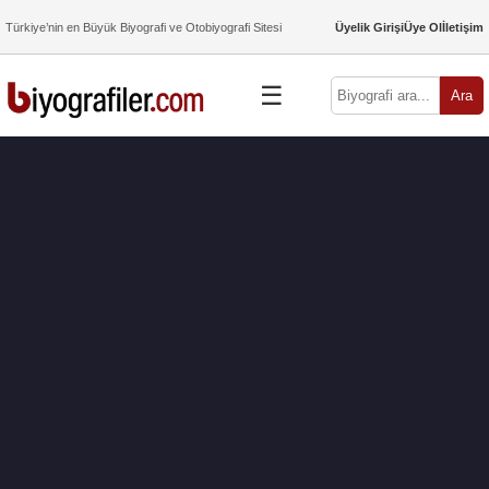
Türkiye’nin en Büyük Biyografi ve Otobiyografi Sitesi
Üyelik Girişi
Üye Ol
İletişim
☰
Ara