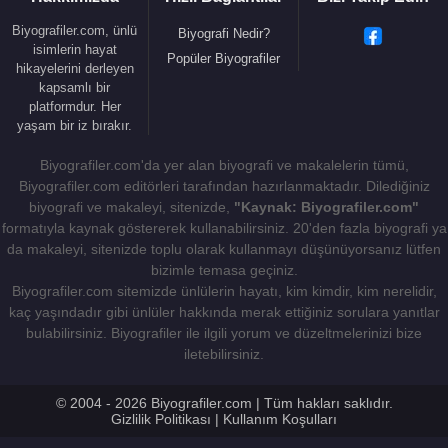
hastalıkların incelenip iyileştirilmesinin temelini
oluşturur.
Biyografiler.com, ünlü
Biyografi Nedir?
isimlerin hayat
Popüler Biyografiler
Anatomi çalışmalarını basit yapılı hayvanlar
hikayelerini derleyen
kapsamlı bir
üzerinde yapmıştır. Berberi şebeği üzerinde yaptığı
platformdur. Her
incelemeler onu insan anatomisi üzerinde
yaşam bir iz bırakır.
çalışmaya yöneltti. Kas ve kemikleri ayrıntılı
Biyografiler.com'da yer alan biyografi ve makalelerin tümü,
inceledi. Kafa sinirlerinin yedi çiftini ve kalp
Biyografiler.com editörleri tarafından hazırlanmaktadır. Dilediğiniz
kapakçıklarını tanımladı. Toplardamar ve atardamar
biyografi ve makaleyi, sitenizde,
"Kaynak: Biyografiler.com"
arasındaki farkları saptadı. O devirde atardamarın
formatıyla kaynak göstererek kullanabilirsiniz. 20'den fazla biyografi ya
hava taşıdığı düşünülüyordu. Atardamarın hava
da makaleyi, sitenizde toplu olarak kullanmayı düşünüyorsanız lütfen
değil, kan taşıdığını ortaya koydu. Tüm bunlara
bizimle temasa geçiniz.
Biyografiler.com sitemizde ünlülerin hayatı, kim kimdir, kim nerelidir,
karşın kanın vücutta dolaştığını fark edemedi. İnsan
kaç yaşındadır gibi ünlüler hakkında merak ettiğiniz sorulara yanıtlar
sağlığının ve hastalığının dört vücut sıvısı (kan,
bulabilirsiniz. Biyografiler ile ilgili yorum ve düzeltmelerinizi bize
safra, kara safra, balgam) arasındaki dengeye bağlı
iletebilirsiniz.
olduğuna inanıyordu.
© 2004 - 2026 Biyografiler.com | Tüm hakları saklıdır.
Birçok teorisi modern fizyoloji bilimi tarafından
Gizlilik Politikası
|
Kullanım Koşulları
yargılanmış olmasına rağmen,
Galen
’in bazı