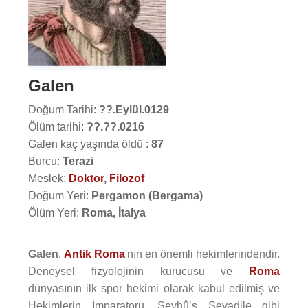
Galen
Doğum Tarihi:
??.Eylül.0129
Ölüm tarihi:
??.??.0216
Galen kaç yaşında öldü :
87
Burcu:
Terazi
Meslek:
Doktor
,
Filozof
Doğum Yeri:
Pergamon (Bergama)
Ölüm Yeri:
Roma, İtalya
Galen
,
Antik Roma
'nın en önemli hekimlerindendir.
Deneysel fizyolojinin kurucusu ve
Roma
dünyasının ilk spor hekimi olarak kabul edilmiş ve
Hekimlerin İmparatoru, Şeyhû’s Seyadile gibi