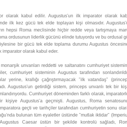
or olarak kabul edilir. Augustus'un ilk imparator olarak kab
de ilk kez gücü tek elde toplayan kişi olmasıdır. Augustus'
ların hepsi Roma meclisinde hiçbir redde veya tartışmaya mar
ma ordusunun liderlik gücünü elinde tutuyordu ve bu ordusal g
Böylesine bir gücü tek elde toplama durumu Augustus öncesin
lk imparator olarak kabul eder.
narşik unvanları reddetti ve saltanatını cumhuriyet sistemin
ler, cumhuriyet sisteminin Augustus tarafından sonlandırıldı
r yerine, krallığı çağrıştırmayacak "ilk vatandaş" (princep
ı. Augustus'un getirdiği sistem, princeps unvanlı tek bir kişi
andırıyordu. Cumhuriyet döneminden farklı olarak, imparatorl
 kişiye Augustus'a geçmişti. Augustus, Roma senatosun
 imparatora geçti ve tarihçiler tarafından cumhuriyetin sonu ola
u'nda bulunan tüm eyaletler üstünde "mutlak iktidar" (Imperi
 Augustus Caesar üstün bir şekilde kontrolü sağladı, Ro