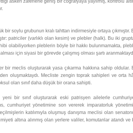
ttiği askerî zaferlerle geniş bir coğrafyaya yayılmış, kontrolü alt
r.
 bir soylu grubunun kralı tahttan indirmesiyle ortaya çıkmıştır.
: patriciler (varlıklı olan kesim) ve plebler (halk). Bu iki grup
sahibi olabiliyorken pleblerin böyle bir hakkı bulunmamakta, pleb
lması için siyasi bir görevde çalışmış olması şartı aranmaktayd
 bir meclis oluşturarak yasa çıkarma hakkına sahip oldular. 
işiden oluşmaktaydı. Mecliste zengin toprak sahipleri ve orta hâ
ksul olan sınıf daha düşük bir orana sahipti.
 yeni bir sınıf oluşturarak eski patrisyen ailelerle cumhuriye
us, cumhuriyet yönetimine son vererek imparatorluk yönetimi
çilmişlerin katılımıyla oluşmuş danışma meclisi olan senaton
yeti altına alınmış olan yerlere valiler, komutanlar atandı ve