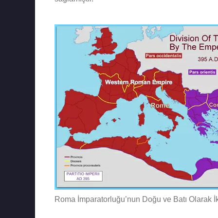
Roma İmparatorluğu’nun Doğu ve Batı Olarak İk