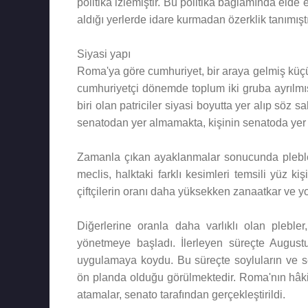
politika izlemiştir. Bu politika bağlamında elde e
aldığı yerlerde idare kurmadan özerklik tanımıştı
Siyasi yapı
Roma'ya göre cumhuriyet, bir araya gelmiş küçük
cumhuriyetçi dönemde toplum iki gruba ayrılmıştır
biri olan patriciler siyasi boyutta yer alıp söz 
senatodan yer almamakta, kişinin senatoda yer a
Zamanla çıkan ayaklanmalar sonucunda plebler
meclis, halktaki farklı kesimleri temsili yüz k
çiftçilerin oranı daha yüksekken zanaatkar ve yo
Diğerlerine oranla daha varlıklı olan plebler,
yönetmeye başladı. İlerleyen süreçte August
uygulamaya koydu. Bu süreçte soyluların ve se
ön planda olduğu görülmektedir. Roma'nın hâkimi
atamalar, senato tarafından gerçekleştirildi.