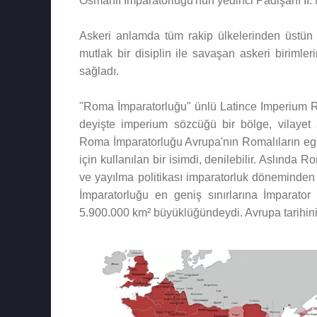
Osmanlı İmparatorluğu'nun yedinci Padişahı II. 
Askeri anlamda tüm rakip ülkelerinden üstün
mutlak bir disiplin ile savaşan askeri birimler
sağladı.
"Roma İmparatorluğu" ünlü Latince Imperium 
deyişte imperium sözcüğü bir bölge, vilayet 
Roma İmparatorluğu Avrupa'nın Romalıların ege
için kullanılan bir isimdi, denilebilir. Aslında R
ve yayılma politikası imparatorluk döneminde
İmparatorluğu en geniş sınırlarına İmparator
5.900.000 km² büyüklüğündeydi. Avrupa tarihini