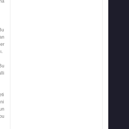
ına
 Bu
tan
ler
ı.
Bu
lli
ti
ni
un
 bu