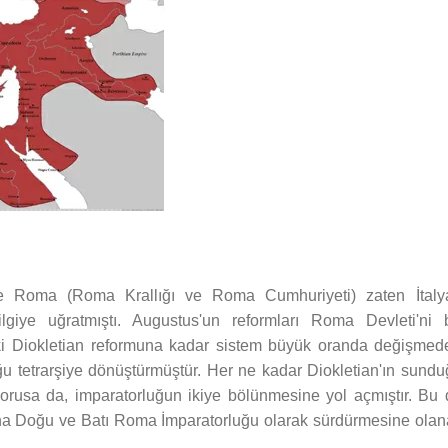
ce Roma (Roma Krallığı ve Roma Cumhuriyeti) zaten İtaly
ilgiye uğratmıştı. Augustus'un reformları Roma Devleti'ni b
daki Diokletian reformuna kadar sistem büyük oranda değişmed
ğu tetrarşiye dönüştürmüştür. Her ne kadar Diokletian'ın sundu
 korusa da, imparatorluğun ikiye bölünmesine yol açmıştır. Bu 
ha Doğu ve Batı Roma İmparatorluğu olarak sürdürmesine olan