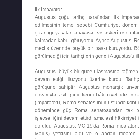
İlk imparator
Augustus çoğu tarihçi tarafından ilk imparat
edilmesinin temel sebebi Cumhuriyet dönemin
çıkarttığı yasalar, anayasal ve askerî reform
kalmadan kabul görüyordu. Ayrıca Augustus, Ro
meclis üzerinde büyük bir baskı kuruyordu. 
görülmediği için tarihçilerin geneli Augustus'u i
Augustus, büyük bir güce ulaşmasına rağmen mo
devam ettiği illüzyonu üzerine kurdu. Tarihçi
görüşüne sahiptir. Augustus monarşik unvanla
unvanıyla asıl gücü kendi hâkimiyetinde toplad
(imparatoru) Roma senatosunun üstünde konuml
döneminde güç Roma senatosundan tek bir
işlevselliğini devam ettirdi ama asıl hâkimiyet
görüldü. Augustus, MÖ 19'da Roma İmparatorluğ
Maius) yetkisini aldı ve o andan itibaren