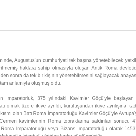
de, Augustus'un cumhuriyeti tek başına yönetebilecek yetkil
lmemiş haklara sahip olmasıyla oluşan Antik Roma devletidi
den sonra da tek bir kişinin yönetebilmesini sağlayacak anayas
 tam anlamıyla oluşmuş oldu.
 imparatorluk, 375 yılındaki Kavimler Göçü'yle başlayan 
tı olmak üzere ikiye ayrıldı, kuruluşundan ikiye ayrılışına ka
i kısmı olan Batı Roma İmparatorluğu Kavimler Göçü'yle Avrupa'
Cermen kavimlerinin Roma topraklarına saldırıları sonucu 4
ğu Roma İmparatorluğu veya Bizans İmparatorluğu olarak 1453'