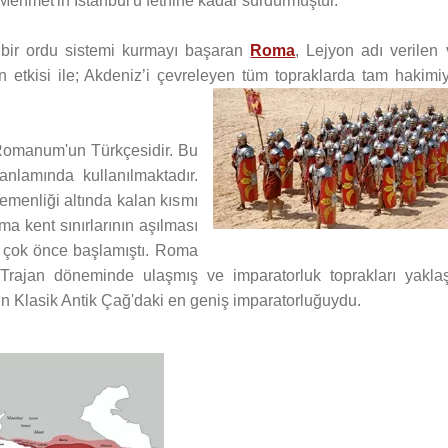
Mehmet'in İstanbul'u fethine kadar sürdürmüştür.
 bir ordu sistemi kurmayı başaran
Roma
, Lejyon adı verilen 
in etkisi ile; Akdeniz’i çevreleyen tüm topraklarda tam hakimi
Romanum'un Türkçesidir. Bu
anlamında kullanılmaktadır.
menliği altında kalan kısmı
oma kent sınırlarının aşılması
n çok önce başlamıştı. Roma
 Trajan döneminde ulaşmış ve imparatorluk toprakları yaklaş
n Klasik Antik Çağ'daki en geniş imparatorluğuydu.