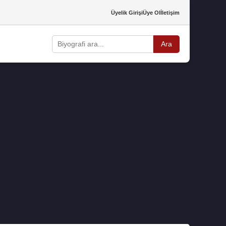
Üyelik Girişi
Üye Ol
İletişim
Ara