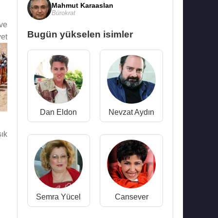
Mahmut Karaaslan
Bürokrat
ve
Bugün yükselen isimler
yet
Dan Eldon
Nevzat Aydın
ık
Semra Yücel
Cansever