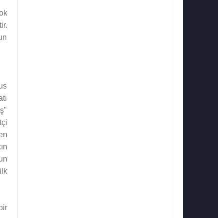
ok
r.
un
us
tı
ş"
çi
en
kın
zun
lk
bir