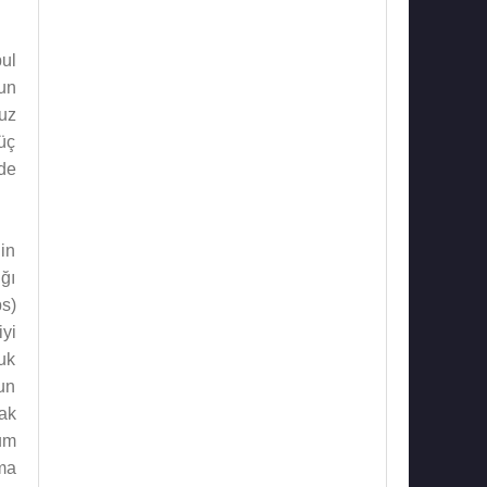
ul
un
uz
üç
de
in
ğı
s)
yi
uk
un
rak
um
ma