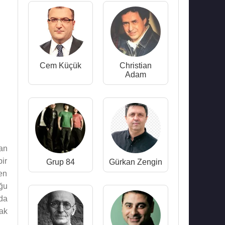
Cem Küçük
Christian
Adam
an
ir
Grup 84
Gürkan Zengin
en
ğu
da
ak