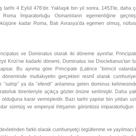
arihi 4 Eylül 476'dır. Yaklaşık bin yıl sonra, 1453'te, daha ç
 Roma İmparatorluğu Osmanlıların egemenliğine geçmişti
çöküşüne kadar Roma, Batı Avrasya'da egemen olmuş, nüfus
rincipatus ve Dominatus olarak iki döneme ayırırlar. Principat
l Krizi'ne kadarki dönemi, Dominatus ise Diocletianus'tan ba
apsar. Bu ayrıma göre Principate (Latince "birincil vatanda
 döneminde mutlakıyetin gerçekleri resmî olarak cumhuriyet
ce "sahip" ya da "efendi" anlamına gelen dominus kelimesind
ratorluk törenleriyle açıkça gözler önüne serilmiştir. Daha ya
 olduğuna karar vermişlerdir. Bazı tarihi yapılar bin yıldan u
 sürmüş ve emperyal ihtişamın görüntüsü imparatorluğun i
 devletinden farklı olarak cumhuriyetçi örgütlenme ve yayılmacı 