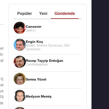
Popüler
Yeni
Gündemde
Cansever
Şarkıcı
Engin Koç
Model
,
Sinema Oyuncusu
,
Dizi
er
Oyuncusu
r.
al
Recep Tayyip Erdoğan
Cumhurbaşkanı
iç
Semra Yücel
dar
ya
Medyum Memiş
76
te