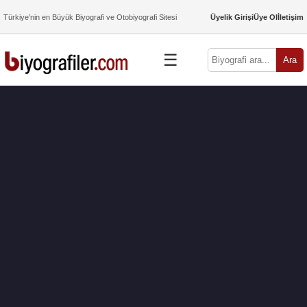
Türkiye’nin en Büyük Biyografi ve Otobiyografi Sitesi
Üyelik Girişi
Üye Ol
İletişim
☰
Ara