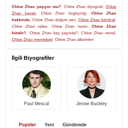
Chloe Zhao
,
Amerika Birleşik Devletleri
'nde
Chloe Zhao yaşıyor mu?
,
Chloe Zhao biyografi
,
Chloe
Kaliforniya
'da yaşıyor.
Zhao hayatı
,
Chloe Zhao özgeçmişi
,
Chloe Zhao
hakkında
,
Chloe Zhao doğum yeri
,
Chloe Zhao fotoğraf
,
2025 yılında senaryosunu
Maggie O'Farrell
ve
Chloe Zhao video
,
Chloe Zhao resim
,
Chloe Zhao
Chloé Zhao'ın ortaklaşa kaleme aldığı ve
kimdir?
,
Chloe Zhao kaç yaşında?
,
Chloe Zhao nereli
,
başrollerinde
Jessie Buckley
,
Paul Mescal
,
Emily
Chloe Zhao memleketi
,
Chloe Zhao albümleri
Watson
ve
Joe Alwyn
'in yer aldığı
Hamnet
filminin
yönetmenliği
Chloé Zhao
tarafından
İlgili Biyografiler
gerçekleştirildi.
Amerikan Film Enstitüsü tarafından 2025 yılının en
iyi on filmi arasında gösterilen
Hamnet
filmi, 12
Ocak 2026 tarihinde 83.
Altın Küre
Ödülleri'nde En
İyi Drama Filmi ve Buckley'e En İyi Drama Filmi
Kadın Oyuncu ödüllerini kazanmasının yanı sıra, 15
Paul Mescal
Jessie Buckley
Mart 2026 tarihinde
Amerika Birleşik Devletleri
'nin
Los Angeles
şehrindeki
Hollywood
bölgesinde
yer alan Dolby Tiyatrosu'nda gerçekleştirilen 98.
Popüler
Yeni
Gündemde
Akademi Ödülleri
'nde Zhao'ya En İyi Film ile En İyi