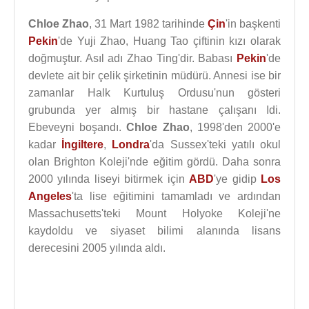
Chloe Zhao
, 31 Mart 1982 tarihinde
Çin
'in başkenti
Pekin
'de Yuji Zhao, Huang Tao çiftinin kızı olarak
doğmuştur. Asıl adı Zhao Ting'dir. Babası
Pekin
'de
devlete ait bir çelik şirketinin müdürü. Annesi ise bir
zamanlar Halk Kurtuluş Ordusu'nun gösteri
grubunda yer almış bir hastane çalışanı Idi.
Ebeveyni boşandı.
Chloe Zhao
, 1998'den 2000'e
kadar
İngiltere
,
Londra
'da Sussex'teki yatılı okul
olan Brighton Koleji'nde eğitim gördü. Daha sonra
2000 yılında liseyi bitirmek için
ABD
'ye gidip
Los
Angeles
'ta lise eğitimini tamamladı ve ardından
Massachusetts'teki Mount Holyoke Koleji'ne
kaydoldu ve siyaset bilimi alanında lisans
derecesini 2005 yılında aldı.