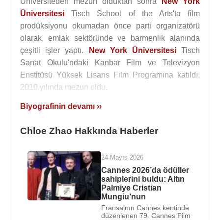
Üniversiteden mezun olduktan sonra
New York
Üniversitesi
Tisch School of the Arts'ta film
prodüksiyonu okumadan önce parti organizatörü
olarak, emlak sektöründe ve barmenlik alanında
çeşitli işler yaptı.
New York Üniversitesi
Tisch
Sanat Okulu'ndaki Kanbar Film ve Televizyon
Enstitüsü Yüksek Lisans Film Programına katıldı,
2010 yılında mezun oldu.
Biyografinin devamı ››
Chloé Zhao
'nun ilk çalışması, bilgisayarını tamir
etmeye gelen bir göçmen işçiyle kısa ama tutkulu
Chloe Zhao Hakkında Haberler
bir ilişki geliştiren Helen Thomas'ın hikayesini
anlatan 2009 yapımı kısa filmi The Atlas Mountains
/ Atlas Dağları'dır. 2010 yılında,
New York
24 Mayıs 2026
Üniversitesi
'ndeyken, kırsal
Çin
'de yaşayan ve
Cannes 2026’da ödüller
sahiplerini buldu: Altın
zorla görücü usulü evliliğe zorlanan ve
Palmiye Cristian
özgürleşmeye çalışan 14 yaşındaki Maple adlı bir
Mungiu’nun
kızın hikayesini anlatan Daughters Kızlar adlı ikinci
Fransa’nın Cannes kentinde
düzenlenen 79. Cannes Film
kısa filmini yayınladı.