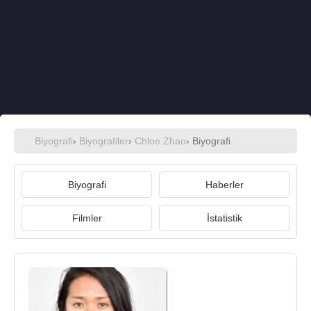
Biyografi
›
Biyografiler
›
Chloe Zhao
› Biyografi
Biyografi
Haberler
Filmler
İstatistik