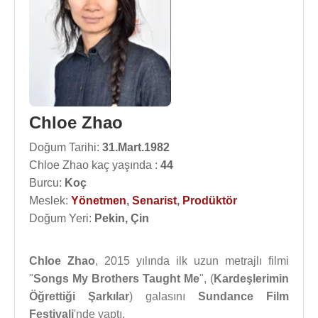
Chloe Zhao
Doğum Tarihi:
31.Mart.1982
Chloe Zhao kaç yaşında :
44
Burcu:
Koç
Meslek:
Yönetmen
,
Senarist
,
Prodüktör
Doğum Yeri:
Pekin, Çin
Chloe Zhao
, 2015 yılında ilk uzun metrajlı filmi
"
Songs My Brothers Taught Me
", (
Kardeşlerimin
Öğrettiği Şarkılar
) galasını
Sundance Film
Festivali
'nde yaptı.