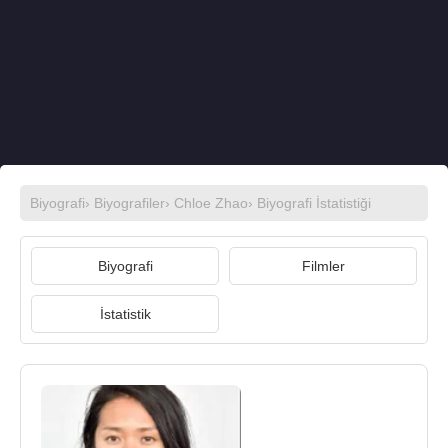
Biyografi
›
Biyografiler
›
Chloe Zhao
› Biyografi İstatistiği
Biyografi
Filmler
İstatistik