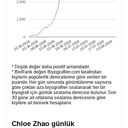
2,000
1,000
0
03.08.2026
20.07.2026
06.07.2026
22.06.2026
25.05.2026
08.06.2026
27.07.2026
13.07.2026
29.06.2026
15.06.2026
01.06.2026
* Düşük değer daha positif anlamdadır.
* BioRank değeri Biyografiler.com tarafından
kişilerin popülerlik derecelerine göre verilen bir
puandır. Her gün sonunda görüntülenme sayısına
göre çoktan aza biyografiler sıralanarak her bir
biyografi için günlük sıralama derecesi bulunur. Son
30 güne ait ortalama sıralama derecesine göre
kişilere ait biorank hesaplanır.
Chloe Zhao günlük