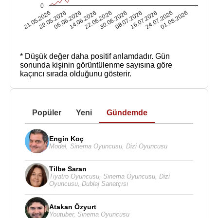
0
21.05.2026
29.05.2026
06.06.2026
14.06.2026
22.06.2026
30.06.2026
08.07.2026
16.07.2026
24.07.2026
01.08.2026
* Düşük değer daha positif anlamdadır.
Gün
sonunda kişinin görüntülenme sayısına göre
kaçıncı sırada olduğunu gösterir.
Popüler
Yeni
Gündemde
Engin Koç
Model
,
Sinema Oyuncusu
,
Dizi Oyuncusu
Tilbe Saran
Tiyatro Oyuncusu
,
Sinema Oyuncusu
,
Dizi
Oyuncusu
,
Dublaj Sanatçısı
Atakan Özyurt
Youtuber
,
Sinema Oyuncusu