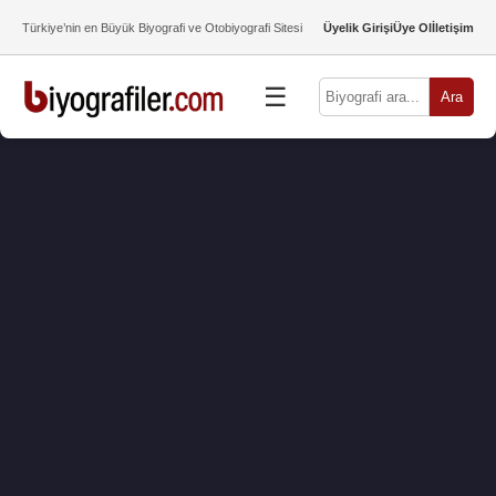
Türkiye’nin en Büyük Biyografi ve Otobiyografi Sitesi
Üyelik Girişi
Üye Ol
İletişim
☰
Ara