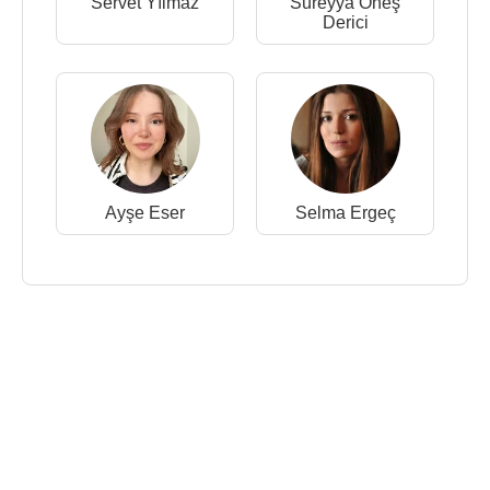
Servet Yılmaz
Süreyya Öneş
Derici
Ayşe Eser
Selma Ergeç