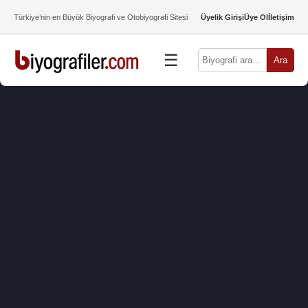
Türkiye’nin en Büyük Biyografi ve Otobiyografi Sitesi
Üyelik Girişi
Üye Ol
İletişim
☰
Ara