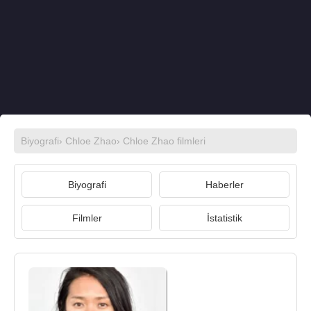
Biyografi
›
Chloe Zhao
›
Chloe Zhao filmleri
Biyografi
Haberler
Filmler
İstatistik