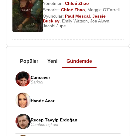
Yönetmen:
Chloé Zhao
Senarist:
Chloé Zhao
,
Maggie O’Farrell
Oyuncular:
Paul Mescal
,
Jessie
Buckley
,
Emily Watson
,
Joe Alwyn
,
Jacobi Jupe
Popüler
Yeni
Gündemde
Cansever
Şarkıcı
Hande Acar
Recep Tayyip Erdoğan
Cumhurbaşkanı