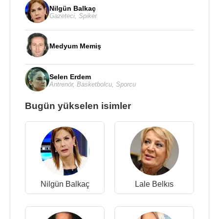
Nilgün Balkaç
Gazeteci
,
Spiker
Medyum Memiş
Selen Erdem
Antrenör
,
Basketbolcu
,
Sporcu
Bugün yükselen isimler
Nilgün Balkaç
Lale Belkıs