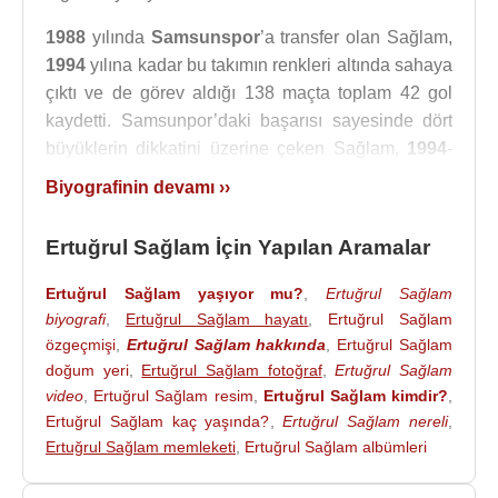
1988
yılında
Samsunspor
’a transfer olan Sağlam,
1994
yılına kadar bu takımın renkleri altında sahaya
çıktı ve de görev aldığı 138 maçta toplam 42 gol
kaydetti. Samsunpor’daki başarısı sayesinde dört
büyüklerin dikkatini üzerine çeken Sağlam,
1994
-
1995
futbol sezonunun başlangıcında
Beşiktaş
ile
Biyografinin devamı ››
antlaşmaya imza atarak siyah beyazlı takıma
transfer oldu.
Ertuğrul Sağlam İçin Yapılan Aramalar
Beşiktaş
’ta forvet olarak görev yapan başarılı
Ertuğrul Sağlam yaşıyor mu?
,
Ertuğrul Sağlam
oyuncu, siyah beyazlı forma altında sahaya çıktığı
biyografi
,
Ertuğrul Sağlam hayatı
,
Ertuğrul Sağlam
167 maçta toplam 103 gol kaydederek takımının
özgeçmişi
,
Ertuğrul Sağlam hakkında
,
Ertuğrul Sağlam
efsaneleri arasına girmeyi başardı. Sağlam’ın forma
doğum yeri
,
Ertuğrul Sağlam fotoğraf
,
Ertuğrul Sağlam
giydiği son takım ise
2000
-
2003
yılları arasında
video
,
Ertuğrul Sağlam resim
,
Ertuğrul Sağlam kimdir?
,
kadrosunda 2. kez yer aldığı
Samsunspor
oldu. Bu
Ertuğrul Sağlam kaç yaşında?
,
Ertuğrul Sağlam nereli
,
takımdaki ikinci seferinde 75 lig maçında sahaya
Ertuğrul Sağlam memleketi
,
Ertuğrul Sağlam albümleri
çıkan Sağlam, toplam 21 gol kaydetti ve de
2003