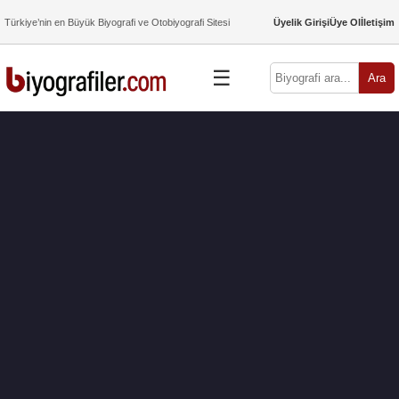
Türkiye’nin en Büyük Biyografi ve Otobiyografi Sitesi
Üyelik Girişi
Üye Ol
İletişim
☰
Ara