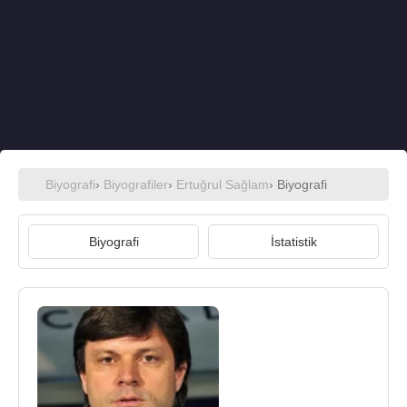
Biyografi
›
Biyografiler
›
Ertuğrul Sağlam
› Biyografi
Biyografi
İstatistik