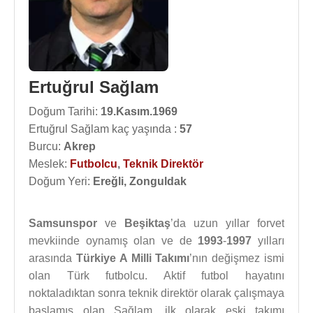
Ertuğrul Sağlam
Doğum Tarihi:
19.Kasım.1969
Ertuğrul Sağlam kaç yaşında :
57
Burcu:
Akrep
Meslek:
Futbolcu
,
Teknik Direktör
Doğum Yeri:
Ereğli, Zonguldak
Samsunspor
ve
Beşiktaş
’da uzun yıllar forvet
mevkiinde oynamış olan ve de
1993
-
1997
yılları
arasında
Türkiye A Milli Takımı
’nın değişmez ismi
olan Türk futbolcu. Aktif futbol hayatını
noktaladıktan sonra teknik direktör olarak çalışmaya
başlamış olan Sağlam, ilk olarak eski takımı