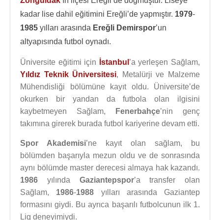
Zonguldak
’ın ilçesi Ereğli’de doğmuştur. Liseye
kadar lise dahil eğitimini Ereğli’de yapmıştır.
1979
-
1985
yılları arasında
Ereğli Demirspor
’un
altyapısında futbol oynadı.
Üniversite eğitimi için
İstanbul
’a yerleşen Sağlam,
Yıldız Teknik Üniversitesi
, Metalürji ve Malzeme
Mühendisliği bölümüne kayıt oldu. Üniversite’de
okurken bir yandan da futbola olan ilgisini
kaybetmeyen Sağlam,
Fenerbahçe
’nin genç
takımına girerek burada futbol kariyerine devam etti.
Spor Akademisi
’ne kayıt olan sağlam, bu
bölümden başarıyla mezun oldu ve de sonrasında
aynı bölümde master derecesi almaya hak kazandı.
1986
yılında
Gaziantepspor
’a transfer olan
Sağlam,
1986
-
1988
yılları arasında Gaziantep
formasını giydi. Bu ayrıca başarılı futbolcunun ilk 1.
Lig deneyimiydi.