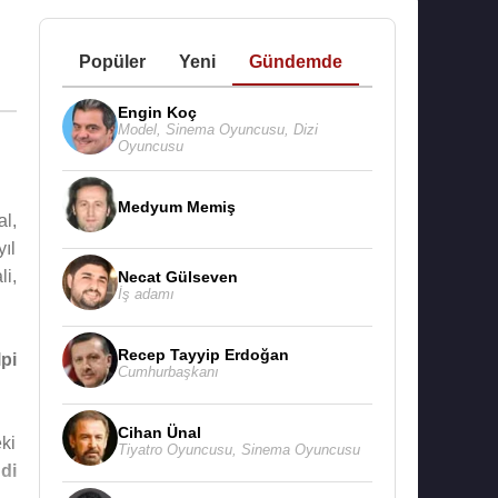
Popüler
Yeni
Gündemde
Engin Koç
Model
,
Sinema Oyuncusu
,
Dizi
Oyuncusu
Medyum Memiş
l,
ıl
li,
Necat Gülseven
İş adamı
Recep Tayyip Erdoğan
pi
Cumhurbaşkanı
Cihan Ünal
eki
Tiyatro Oyuncusu
,
Sinema Oyuncusu
di