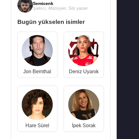
Semicenk
Şarkıcı
,
Müzisyen
,
Söz yazarı
Bugün yükselen isimler
Jon Bernthal
Deniz Uyanık
Hare Sürel
İpek Sorak