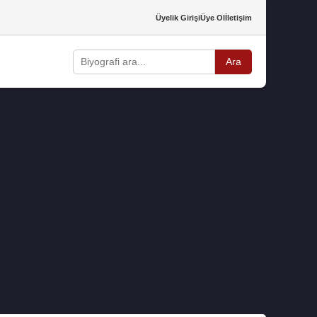
Üyelik Girişi
Üye Ol
İletişim
Ara